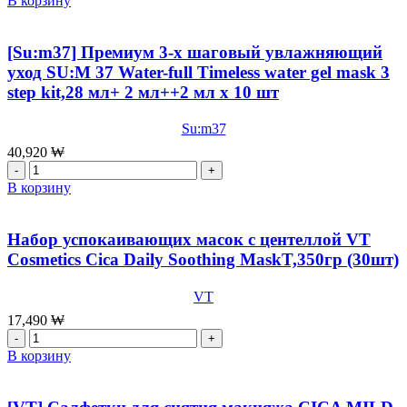
В корзину
Softner,150
[OHUI]Пенка
мл
для
умывания
[Su:m37] Премиум 3-х шаговый увлажняющий
OHUI
уход SU:M 37 Water-full Timeless water gel mask 3
The
step kit,28 мл+ 2 мл++2 мл x 10 шт
First
Geniture
Foam
Su:m37
Cleanser,200
40,920
₩
мл
Количество
товара
В корзину
[Su:m37]
Премиум
3-
Набор успокаивающих масок с центеллой VT
х
Cosmetics Cica Daily Soothing MaskT,350гр (30шт)
шаговый
увлажняющий
VT
уход
SU:M
17,490
₩
37
Количество
Water-
товара
В корзину
full
Набор
Timeless
успокаивающих
water
масок