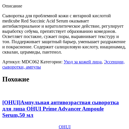
кожи
Описание
с
янтарной
Сыворотка для проблемной кожи с янтарной кислотой
кислотой
medicube Red Succinic Acid Serum оказывает
medicube
антибактериальное и кератолитическое действие, регулирует
Red
выработку себума, препятствует образованию комедонов.
Succinic
Осветляет постакне, сужает поры, выравнивает текстуру и
Acid
тон. Поддерживает защитный барьер, уменьшает раздражение
Serum,30мл
и покраснение. Содержит салициловую кислоту, ниацинамид,
сквалан, церамиды, пантенол.
Артикул:
MDC062
Категории:
Уход за кожей лица
,
Эссенции,
сыворотки, ампулы
Похожие
[OHUI]Ампульная антивозрастная сыворотка
для лица OHUI Prime Advancer Ampoule
Serum,50 мл
OHUI