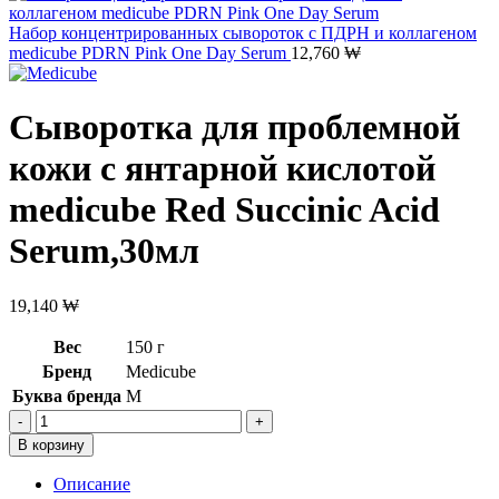
Набор концентрированных сывороток с ПДРН и коллагеном
medicube PDRN Pink One Day Serum
12,760
₩
Сыворотка для проблемной
кожи с янтарной кислотой
medicube Red Succinic Acid
Serum,30мл
19,140
₩
Вес
150 г
Бренд
Medicube
Буква бренда
M
Количество
товара
В корзину
Сыворотка
для
Описание
проблемной