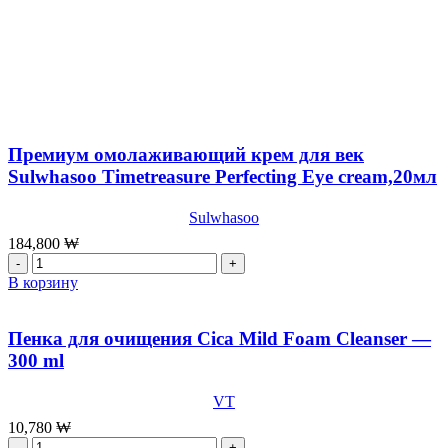
Премиум омолаживающий крем для век
Sulwhasoo Timetreasure Perfecting Eye cream,20мл
Sulwhasoo
184,800
₩
Количество
товара
В корзину
Премиум
омолаживающий
крем
Пенка для очищения Cica Mild Foam Cleanser —
для
300 ml
век
Sulwhasoo
VT
Timetreasure
Perfecting
10,780
₩
Eye
Количество