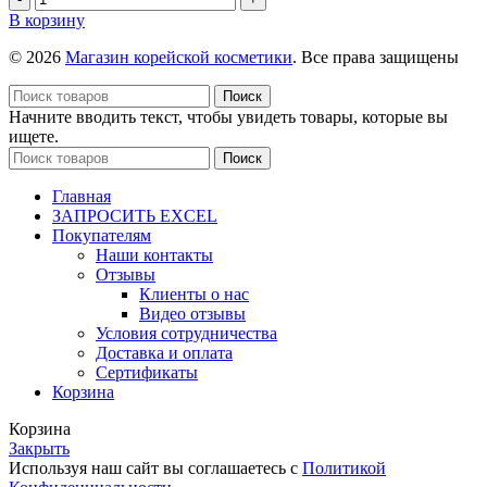
cream,20мл
товара
В корзину
Пенка
для
© 2026
Магазин корейской косметики
. Все права защищены
очищения
Cica
Поиск
Mild
Начните вводить текст, чтобы увидеть товары, которые вы
Foam
ищете.
Cleanser
Поиск
-
300
Главная
ml
ЗАПРОСИТЬ EXCEL
Покупателям
Наши контакты
Отзывы
Клиенты о нас
Видео отзывы
Условия сотрудничества
Доставка и оплата
Сертификаты
Корзина
Корзина
Закрыть
Используя наш сайт вы соглашаетесь с
Политикой