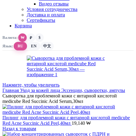
Видео отзывы
Условия сотрудничества
Доставка и оплата
Сертификаты
Корзина
Валюта:
₩
$
₽
Язык:
RU
EN
中文
Нажмите, чтобы увеличить
Главная
Уход за кожей лица
Эссенции, сыворотки, ампулы
Сыворотка для проблемной кожи с янтарной кислотой
medicube Red Succinic Acid Serum,30мл
Пилинг для проблемной кожи с янтарной кислотой medicube
Red Acne Succinic Acid Peel,40мл
19,140
₩
Назад к товарам