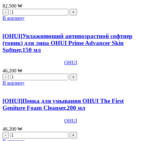
82,500
₩
Количество
товара
В корзину
[OHUI]Ампульная
антивозрастная
сыворотка
[OHUI]Увлажняющий антивозрастной софтнер
для
(тоник) для лица ОHUI Prime Advancer Skin
лица
Softner,150 мл
OHUI
Prime
Advancer
OHUI
Ampoule
46,200
₩
Serum,50
Количество
мл
товара
В корзину
[OHUI]Увлажняющий
антивозрастной
софтнер
[OHUI]Пенка для умывания OHUI The First
(тоник)
Geniture Foam Cleanser,200 мл
для
лица
OHUI
ОHUI
Prime
46,200
₩
Advancer
Количество
Skin
товара