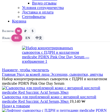
Видео отзывы
Условия сотрудничества
Доставка и оплата
Сертификаты
Корзина
Валюта:
₩
$
₽
Язык:
RU
EN
中文
Нажмите, чтобы увеличить
Главная
Уход за кожей лица
Эссенции, сыворотки, ампулы
Набор концентрированных сывороток с ПДРН и коллагеном
medicube PDRN Pink One Day Serum
Сыворотка для проблемной кожи с янтарной кислотой
medicube Red Succinic Acid Serum,30мл
19,140
₩
Назад к товарам