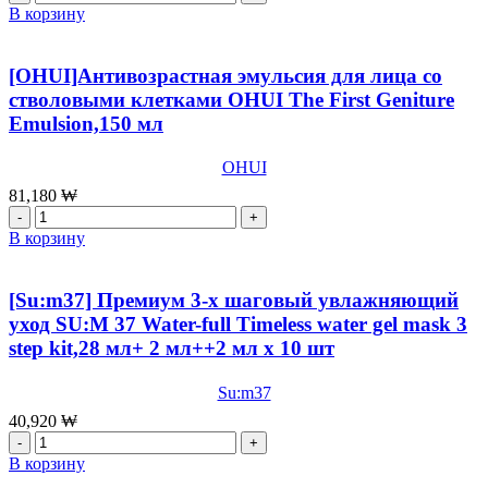
мл
товара
В корзину
[OHUI]Пенка
для
умывания
[OHUI]Антивозрастная эмульсия для лица со
OHUI
стволовыми клетками OHUI The First Geniture
The
Emulsion,150 мл
First
Geniture
Foam
OHUI
Cleanser,200
81,180
₩
мл
Количество
товара
В корзину
[OHUI]Антивозрастная
эмульсия
для
[Su:m37] Премиум 3-х шаговый увлажняющий
лица
уход SU:M 37 Water-full Timeless water gel mask 3
со
step kit,28 мл+ 2 мл++2 мл x 10 шт
стволовыми
клетками
OHUI
Su:m37
The
40,920
₩
First
Количество
Geniture
товара
В корзину
Emulsion,150
[Su:m37]