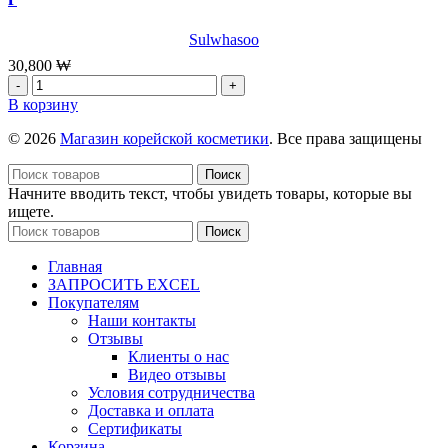
CICA
MILD
CLEANSING
Sulwhasoo
TISSUE
30,800
₩
VT,50шт
Количество
товара
В корзину
[Sulwhasoo]
Премиум
© 2026
Магазин корейской косметики
. Все права защищены
бальзам
для
Поиск
губ
Начните вводить текст, чтобы увидеть товары, которые вы
SULWHASOO
ищете.
Glowing
Поиск
Lip
Balm
Главная
№
ЗАПРОСИТЬ EXCEL
030
Покупателям
PETAL,3
Наши контакты
г
Отзывы
Клиенты о нас
Видео отзывы
Условия сотрудничества
Доставка и оплата
Сертификаты
Корзина