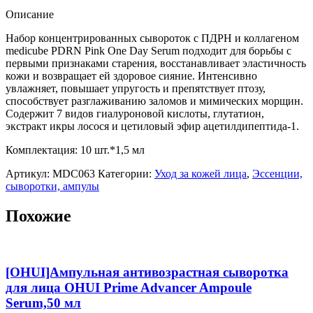
с
Описание
ПДРН
и
Набор концентрированных сывороток с ПДРН и коллагеном
коллагеном
medicube PDRN Pink One Day Serum подходит для борьбы с
medicube
первыми признаками старения, восстанавливает эластичность
PDRN
кожи и возвращает ей здоровое сияние. Интенсивно
Pink
увлажняет, повышает упругость и препятствует птозу,
One
способствует разглаживанию заломов и мимических морщин.
Day
Содержит 7 видов гиалуроновой кислоты, глутатион,
Serum
экстракт икры лосося и цетиловый эфир ацетилдипептида-1.
Комплектация: 10 шт.*1,5 мл
Артикул:
MDC063
Категории:
Уход за кожей лица
,
Эссенции,
сыворотки, ампулы
Похожие
[OHUI]Ампульная антивозрастная сыворотка
для лица OHUI Prime Advancer Ampoule
Serum,50 мл