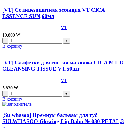
мл
Премиум
3-
[VT] Солнцезащитная эссенция VT CICA
х
ESSENCE SUN,60мл
шаговый
увлажняющий
VT
уход
SU:M
19,800
₩
37
Количество
Water-
товара
В корзину
full
[VT]
Timeless
Солнцезащитная
water
эссенция
[VT] Салфетки для снятия макияжа CICA MILD
gel
VT
CLEANSING TISSUE VT,50шт
mask
CICA
3
ESSENCE
step
VT
SUN,60мл
kit,28
5,830
₩
мл+
Количество
2
товара
В корзину
мл++2
[VT]
мл
Салфетки
x
для
[Sulwhasoo] Премиум бальзам для губ
10
снятия
SULWHASOO Glowing Lip Balm № 030 PETAL,3
шт
макияжа
г