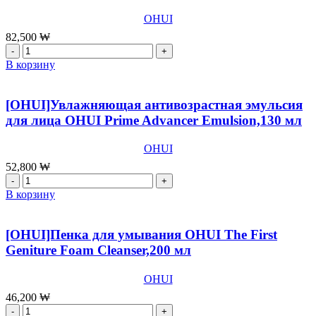
OHUI
82,500
₩
Количество
товара
В корзину
[OHUI]Ампульная
антивозрастная
сыворотка
[OHUI]Увлажняющая антивозрастная эмульсия
для
для лица OHUI Prime Advancer Emulsion,130 мл
лица
OHUI
OHUI
Prime
Advancer
52,800
₩
Ampoule
Количество
Serum,50
товара
В корзину
мл
[OHUI]Увлажняющая
антивозрастная
эмульсия
[OHUI]Пенка для умывания OHUI The First
для
Geniture Foam Cleanser,200 мл
лица
OHUI
OHUI
Prime
Advancer
46,200
₩
Emulsion,130
Количество