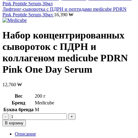
Лифтинг-сыворотка с ПДРН и пептидами medicube PDRN
Pink Peptide Serum,30мл
16,390
₩
Набор концентрированных
сывороток с ПДРН и
коллагеном medicube PDRN
Pink One Day Serum
12,760
₩
Вес
200 г
Бренд
Medicube
Буква бренда
M
Количество
товара
В корзину
Набор
концентрированных
Описание
сывороток