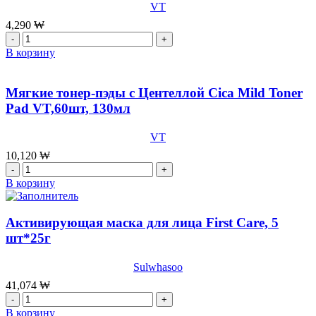
VT
Cosmetics
Cica
4,290
₩
Daily
Количество
Soothing
товара
В корзину
MaskT,350гр
[VT]
(30шт)
Патчи
от
Мягкие тонер-пэды с Центеллой Cica Mild Toner
воспалений
Pad VT,60шт, 130мл
SPOT
PATCH
VT
3SET
VT,48шт
10,120
₩
Количество
товара
В корзину
Мягкие
тонер-
пэды
Активирующая маска для лица First Care, 5
с
шт*25г
Центеллой
Cica
Sulwhasoo
Mild
Toner
41,074
₩
Pad
Количество
VT,60шт,
товара
В корзину