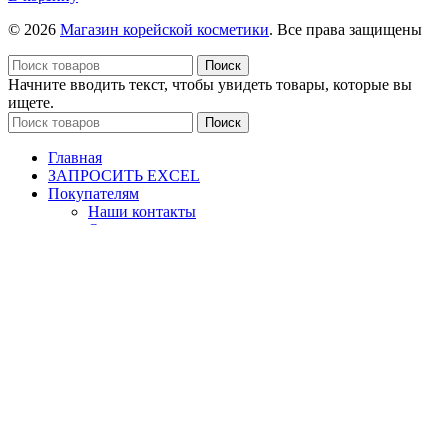
130мл
Активирующая
маска
© 2026
Магазин корейской косметики
. Все права защищены
для
лица
Поиск
First
Начните вводить текст, чтобы увидеть товары, которые вы
Care,
ищете.
5
Поиск
шт*25г
Главная
ЗАПРОСИТЬ EXCEL
Покупателям
Наши контакты
Отзывы
Клиенты о нас
Видео отзывы
Условия сотрудничества
Доставка и оплата
Сертификаты
Корзина
Корзина
Закрыть
Используя наш сайт вы соглашаетесь с
Политикой
Конфиденциальности
.
Больше
Больше информации
Принять