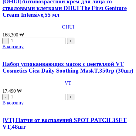
[OHUI]Антивозрастной крем для лица со
The
стволовыми клетками OHUI The First Geniture
First
Cream Intensive,55 мл
Geniture
Ampoule
Mask
OHUI
Set,6Sheets
168,300
₩
Количество
товара
В корзину
[OHUI]Антивозрастной
крем
для
Набор успокаивающих масок с центеллой VT
лица
Cosmetics Cica Daily Soothing MaskT,350гр (30шт)
со
стволовыми
VT
клетками
OHUI
17,490
₩
The
Количество
First
товара
В корзину
Geniture
Набор
Cream
успокаивающих
Intensive,55
масок
[VT] Патчи от воспалений SPOT PATCH 3SET
мл
с
VT,48шт
центеллой
VT