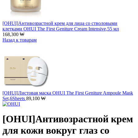
[OHUI]Антивозрастной крем для лица со стволовыми
клетками OHUI The First Geniture Cream Intensive,55 мл
168,300
₩
Назад к товарам
[OHUI]Листовая маска OHUI The First Geniture Ampoule Mask
Set,6Sheets
89,100
₩
[OHUI]Антивозрастной крем
для кожи вокруг глаз со