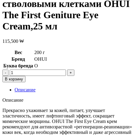
стволовыми клетками OHUI
The First Geniture Eye
Cream,25 мл
115,500
₩
Вес
200 г
Бренд
OHUI
Буква бренда
O
Количество
товара
В корзину
[OHUI]Антивозрастной
крем
Описание
для
кожи
Описание
вокруг
глаз
Прекрасно ухаживает за кожей, питает, улучшает
со
эластичность, имеет лифтинговый эффект, сокращает
стволовыми
мимические морщины. OHUI The First Eye Cream крем
клетками
рекомендуют для антивозрастной «регенерации-реанимации»
OHUI
кожи век, когда необходим эффективный и даже агрессивный