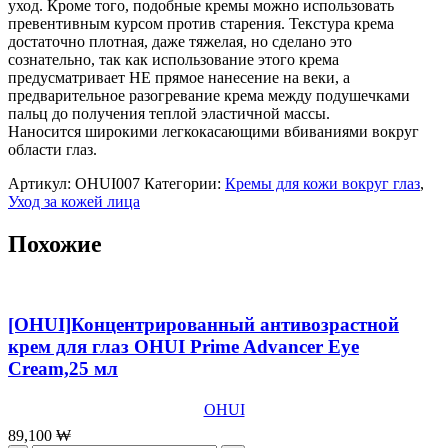
The
уход. Кроме того, подобные кремы можно использовать
First
превентивным курсом против старения. Текстура крема
Geniture
достаточно плотная, даже тяжелая, но сделано это
Eye
сознательно, так как использование этого крема
Cream,25
предусматривает НЕ прямое нанесение на веки, а
мл
предварительное разогревание крема между подушечками
пальц до получения теплой эластичной массы.
Наносится широкими легкокасающими вбиваниями вокруг
области глаз.
Артикул:
OHUI007
Категории:
Кремы для кожи вокруг глаз
,
Уход за кожей лица
Похожие
[OHUI]Концентрированный антивозрастной
крем для глаз OHUI Prime Advancer Eye
Cream,25 мл
OHUI
89,100
₩