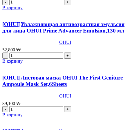
Количество
товара
В корзину
[OHUI]Концентрированный
антивозрастной
крем
[OHUI]Увлажняющая антивозрастная эмульсия
для
для лица OHUI Prime Advancer Emulsion,130 мл
глаз
OHUI
OHUI
Prime
Advancer
52,800
₩
Eye
Количество
Cream,25
товара
В корзину
мл
[OHUI]Увлажняющая
антивозрастная
эмульсия
[OHUI]Листовая маска OHUI The First Geniture
для
Ampoule Mask Set,6Sheets
лица
OHUI
OHUI
Prime
Advancer
89,100
₩
Emulsion,130
Количество
мл
товара
В корзину
[OHUI]Листовая
маска
OHUI