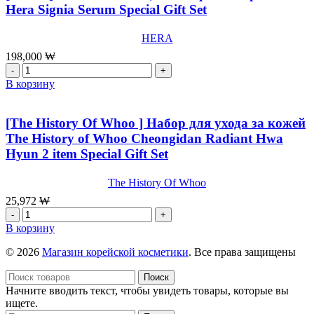
Whoo
Hera Signia Serum Special Gift Set
]
Набор
HERA
тонер
и
198,000
₩
эмульсия
Количество
The
товара
В корзину
history
[HERA]
of
Омолаживающий
Whoo
набор
[The History Of Whoo ] Набор для ухода за кожей
Hwanyu
с
The History of Whoo Cheongidan Radiant Hwa
Duo
сывороткой
Hyun 2 item Special Gift Set
Set:
Hera
Balancer
Signia
&
Serum
The History Of Whoo
Emulsion
Special
25,972
₩
25ml.*2
Gift
Количество
Set
товара
В корзину
[The
History
© 2026
Магазин корейской косметики
. Все права защищены
Of
Whoo
Поиск
]
Начните вводить текст, чтобы увидеть товары, которые вы
Набор
ищете.
для