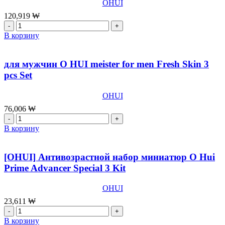
150
OHUI
ml,
120,919
₩
эмульсия
Количество
145
товара
В корзину
ml,
Антивозрастной
микро-
набор
сим
с
для мужчин O HUI meister for men Fresh Skin 3
эссенция
фитокомплексом
pcs Set
20млLuxury
Required
Total
set
Care
OHUI
for
SetThe
core
76,006
₩
First
strengthening
Количество
Generature
Prime
товара
В корзину
4-
Advance
для
piece
OHUI
мужчин
set
O
[OHUI] Антивозрастной набор миниатюр O Hui
OHUI
HUI
Prime Advancer Special 3 Kit
meister
for
OHUI
men
Fresh
23,611
₩
Skin
Количество
3
товара
В корзину