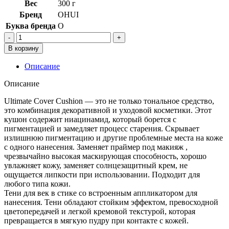
Вес
300 г
Бренд
OHUI
Буква бренда
O
Количество
товара
В корзину
Набор
для
Описание
макияжа:
Кушон
Описание
13гр
+
Ultimate Cover Cushion — это не только тональное средство,
рефил
это комбинация декоративной и уходовой косметики. Этот
13
кушон содержит ниацинамид, который борется с
грТени
пигментацией и замедляет процесс старения. Скрывает
для
излишнюю пигментацию и другие проблемные места на коже
век
с одного нанесения. Заменяет праймер под макияж ,
в
чрезвычайно высокая маскирующая способность, хорошо
стике
увлажняет кожу, заменяет солнцезащитный крем, не
0,8гр
ощущается липкости при использовании. Подходит для
OHUIUltimate
любого типа кожи.
Cover
Тени для век в стике со встроенным аппликатором для
Mesh
нанесения. Тени обладают стойким эффектом, превосходной
Cushion
цветопередачей и легкой кремовой текстурой, которая
Set
превращается в мягкую пудру при контакте с кожей.