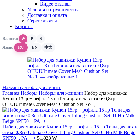
Видео отзывы
Условия сотрудничества
Доставка и оплата
Сертификаты
Корзина
Валюта:
₩
$
₽
Язык:
RU
EN
中文
Нажмите, чтобы увеличить
Главная
Наборы
Наборы для женщин
Набор для макияжа:
Кушон 13гр + рефил 13 грТени для век в стике 0,8гр
OHUIUltimate Cover Mesh Cushion Set No 1,
Набор для макияжа: Кушон 15гр + рефила 15 гр Тени для век в
стике 0,8гр Ultimate Cover Lifting Cushion Set 01 Ho Milk Beige
SPF50+, PA+++
51,823
₩