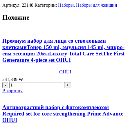
No
Артикул:
23148
Категории:
Наборы
,
Наборы для женщин
1,
Похожие
Премиум набор для лица со стволовыми
клеткамиТонер 150 ml, эмульсия 145 ml, микро-
сим эссенция 20млLuxury Total Care SetThe First
Generature 4-piece set OHUI
OHUI
241,839
₩
Количество
товара
В корзину
Премиум
набор
для
Антивозрастной набор с фитокомплексом
лица
Required set for core strengthening Prime Advance
со
OHUI
стволовыми
клеткамиТонер