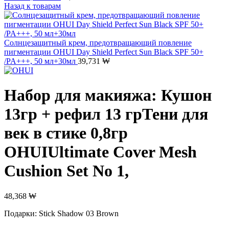
Назад к товарам
Солнцезащитный крем, предотвращающий повление
пигментации OHUI Day Shield Perfect Sun Black SPF 50+
/PA+++, 50 мл+30мл
39,731
₩
Набор для макияжа: Кушон
13гр + рефил 13 грТени для
век в стике 0,8гр
OHUIUltimate Cover Mesh
Cushion Set No 1,
48,368
₩
Подарки: Stick Shadow 03 Brown