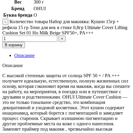
Вес
300 г
Бренд
OHUI
Буква бренда
O
Количество товара Набор для макияжа: Кушон 15гр +
рефила 15 гр Тени для век в стике 0,8гр Ultimate Cover Lifting
Cushion Set 01 Ho Milk Beige SPF50+, PA+++
В корзину
Описание
Описание
С высокой степенью защиты от солнца SPF 50 + / PA +++
получаете идеальную, естественную, полную жизненных сил
основу, которая сэкономит время на макияж, когда вы спешите
на работу, на мероприятия, в поездку или в путешествие с
друзьями и родственниками. OHUI Ultimate Cover Cushion —
это не только тональное средство, это комбинация
декоративной и уходовой косметики. Этот кушон содержит
ниацинамид, который борется с пигментацией и замедляет
процесс старения. Скрывает излишнюю пигментацию и
другие проблемные места на коже с одного нанесения.
Заменяет праймер под макияж , чрезвычайно высокая