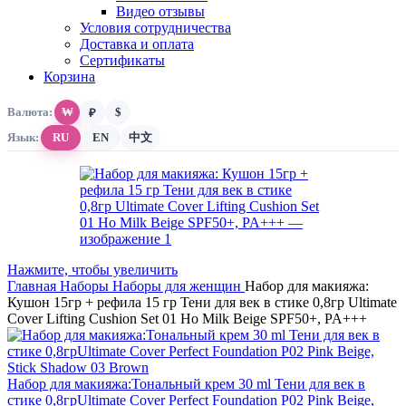
Видео отзывы
Условия сотрудничества
Доставка и оплата
Сертификаты
Корзина
Валюта:
₩
$
₽
Язык:
RU
EN
中文
Нажмите, чтобы увеличить
Главная
Наборы
Наборы для женщин
Набор для макияжа:
Кушон 15гр + рефила 15 гр Тени для век в стике 0,8гр Ultimate
Cover Lifting Cushion Set 01 Ho Milk Beige SPF50+, PA+++
Набор для макияжа:Тональный крем 30 ml Тени для век в
стике 0,8грUltimate Cover Perfect Foundation P02 Pink Beige,