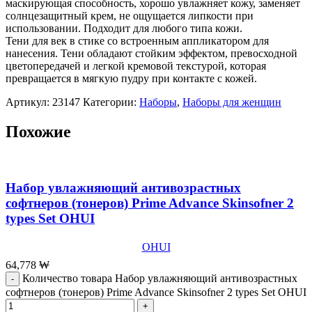
маскирующая способность, хорошо увлажняет кожу, заменяет
солнцезащитный крем, не ощущается липкости при
использовании. Подходит для любого типа кожи.
Тени для век в стике со встроенным аппликатором для
нанесения. Тени обладают стойким эффектом, превосходной
цветопередачей и легкой кремовой текстурой, которая
превращается в мягкую пудру при контакте с кожей.
Артикул:
23147
Категории:
Наборы
,
Наборы для женщин
Похожие
Набор увлажняющий антивозрастных
софтнеров (тонеров) Prime Advance Skinsofner 2
types Set OHUI
OHUI
64,778
₩
Количество товара Набор увлажняющий антивозрастных
софтнеров (тонеров) Prime Advance Skinsofner 2 types Set OHUI