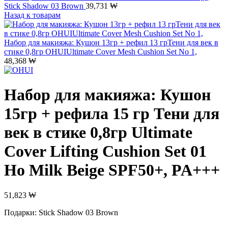
Stick Shadow 03 Brown
39,731
₩
Назад к товарам
Набор для макияжа: Кушон 13гр + рефил 13 грТени для век в
стике 0,8гр OHUIUltimate Cover Mesh Cushion Set No 1,
48,368
₩
Набор для макияжа: Кушон
15гр + рефила 15 гр Тени для
век в стике 0,8гр Ultimate
Cover Lifting Cushion Set 01
Ho Milk Beige SPF50+, PA+++
51,823
₩
Подарки: Stick Shadow 03 Brown