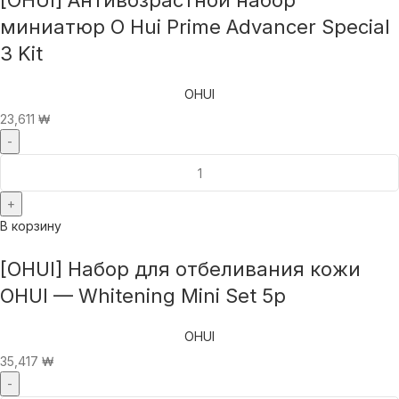
[OHUI] Антивозрастной набор
миниатюр O Hui Prime Advancer Special
3 Kit
OHUI
23,611
₩
В корзину
[OHUI] Набор для отбеливания кожи
OHUI — Whitening Mini Set 5p
OHUI
35,417
₩