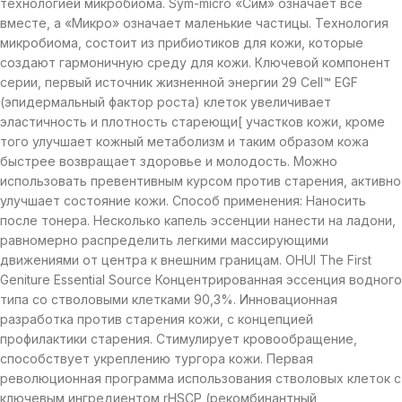
технологией микробиома. Sym-micro «Сим» означает все
вместе, а «Микро» означает маленькие частицы. Технология
микробиома, состоит из прибиотиков для кожи, которые
создают гармоничную среду для кожи. Ключевой компонент
серии, первый источник жизненной энергии 29 Cell™ EGF
(эпидермальный фактор роста) клеток увеличивает
эластичность и плотность стареющи[ участков кожи, кроме
того улучшает кожный метаболизм и таким образом кожа
быстрее возвращает здоровье и молодость. Можно
использовать превентивным курсом против старения, активно
улучшает состояние кожи. Способ применения: Наносить
после тонера. Несколько капель эссенции нанести на ладони,
равномерно распределить легкими массирующими
движениями от центра к внешним границам. OHUI The First
Geniture Essential Source Концентрированная эссенция водного
типа со стволовыми клетками 90,3%. Инновационная
разработка против старения кожи, с концепцией
профилактики старения. Стимулирует кровообращение,
способствует укреплению тургора кожи. Первая
революционная программа использования стволовых клеток с
ключевым ингредиентом rHSCP (рекомбинантный