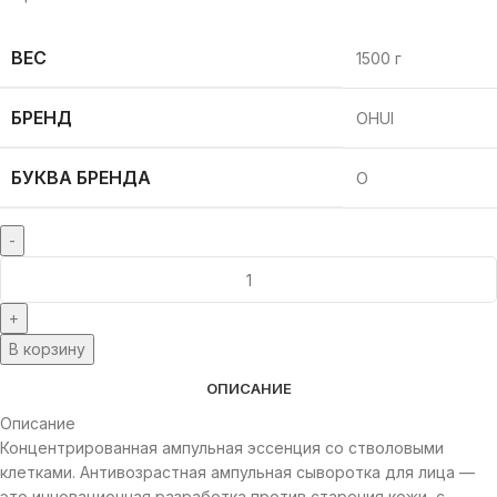
ВЕС
1500 г
БРЕНД
OHUI
БУКВА БРЕНДА
O
В корзину
ОПИСАНИЕ
Описание
Концентрированная ампульная эссенция со стволовыми
клетками. Антивозрастная ампульная сыворотка для лица —
это инновационная разработка против старения кожи, с