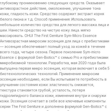
глубокому проникновению следующих средств. Оказывает
антивозрастное действие, омоложение, улучшение тона
кожи, гладкость кожи. Средство содержит экстракт корня
белого пиона и т.д. Способ применения: Использовать
небольшое количество средства для легкого массажа лица и
шеи. Нанести средство на чистую кожу лица. мягко
массировать. OHUI The First Geniture Sym-Micro Essence
Антивозрастная микросим эссенция для лица с пребиотиками
— эссенция обеспечивает полный уход за кожей в течение
всего года, четыре сезона. Первое поколение Sym-micro
Essence с формулой Gen-Biotics™ с семью Pro и пребиотиками
микробиомной технологии. Разработка, мая 2020 года была
выпущена первая микро эссенция, которая включает в себя 5
биотехнологических технологий. Применение микросим
эссенции необходимо, если Вы испытываете потребность в
улучшении состояния кожи: эластичность снижается,
текстура становится грубой, усталость, потеря
гидролипидного баланса кожи, изменения внутри и снаружи
кожи. Эссенция сочетает в себе все ключевые компоненты
серии The First Geniture и дополнена формулой Gen-Biotics™ с