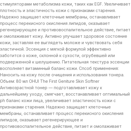
стимуляторами метаболизма кожи, таких как EGF. Увеличивает
плотность и эластичность кожи с признаками старения.
Надежно защищает клеточные мембраны, останавливает
процесс перекисного окисления липидов, оказывает
регенерирующее и противовоспалительное действие, питает
и омолаживает кожу. Активно улучшает здоровое состояние
кожи, заставляя ее выглядеть моложе и чувствовать себя
эластичной. Эссенция с мягкой формулой эффективно
заботится о коже, склонной к сухости, огрубевшей или
подверженной к шелушению. Питательная текстура эссенции
восполняет витаминный баланс кожи. Спсоб применения:
Наносить на кожу после очищения и использования тонера.
Объем: 80 мл OHUI The First Geniture Skin Softner
Антивозрастной тонер — подготавливает кожу к
дальнейшему уходу, смягчает, восстанавливает оптимальный
ph баланс кожи лица, увеличивает эластичность кожи с
признаками старения. Надежно защищает клеточные
мембраны, останавливает процесс перекисного окисления
липидов, оказывает регенерирующее и
противовоспалительное действие, питает и омолаживает