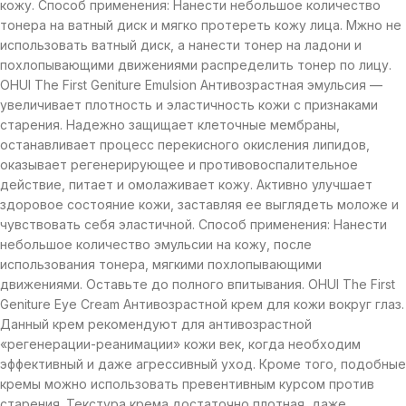
кожу. Способ применения: Нанести небольшое количество
тонера на ватный диск и мягко протереть кожу лица. Мжно не
использовать ватный диск, а нанести тонер на ладони и
похлопывающими движениями распределить тонер по лицу.
OHUI The First Geniture Emulsion Антивозрастная эмульсия —
увеличивает плотность и эластичность кожи с признаками
старения. Надежно защищает клеточные мембраны,
останавливает процесс перекисного окисления липидов,
оказывает регенерирующее и противовоспалительное
действие, питает и омолаживает кожу. Активно улучшает
здоровое состояние кожи, заставляя ее выглядеть моложе и
чувствовать себя эластичной. Способ применения: Нанести
небольшое количество эмульсии на кожу, после
использования тонера, мягкими похлопывающими
движениями. Оставьте до полного впитывания. OHUI The First
Geniture Eye Cream Антивозрастной крем для кожи вокруг глаз.
Данный крем рекомендуют для антивозрастной
«регенерации-реанимации» кожи век, когда необходим
эффективный и даже агрессивный уход. Кроме того, подобные
кремы можно использовать превентивным курсом против
старения. Текстура крема достаточно плотная, даже