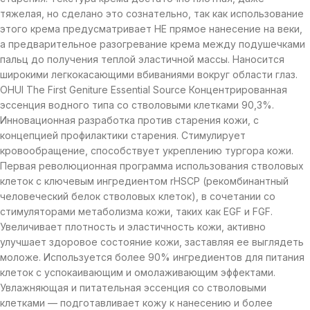
тяжелая, но сделано это сознательно, так как использование
этого крема предусматривает НЕ прямое нанесение на веки,
а предварительное разогревание крема между подушечками
пальц до получения теплой эластичной массы. Наносится
широкими легкокасающими вбиваниями вокруг области глаз.
OHUI The First Geniture Essential Source Концентрированная
эссенция водного типа со стволовыми клетками 90,3%.
Инновационная разработка против старения кожи, с
концепцией профилактики старения. Стимулирует
кровообращение, способствует укреплению тургора кожи.
Первая революционная программа использования стволовых
клеток с ключевым ингредиентом rHSCP (рекомбинантный
человеческий белок стволовых клеток), в сочетании со
стимуляторами метаболизма кожи, таких как EGF и FGF.
Увеличивает плотность и эластичность кожи, активно
улучшает здоровое состояние кожи, заставляя ее выглядеть
моложе. Используется более 90% ингредиентов для питания
клеток с успокаивающим и омолаживающим эффектами.
Увлажняющая и питательная эссенция со стволовыми
клетками — подготавливает кожу к нанесению и более