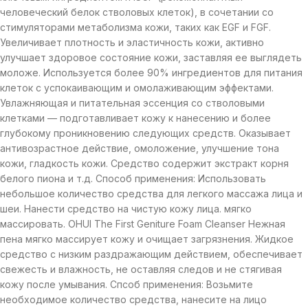
человеческий белок стволовых клеток), в сочетании со
стимуляторами метаболизма кожи, таких как EGF и FGF.
Увеличивает плотность и эластичность кожи, активно
улучшает здоровое состояние кожи, заставляя ее выглядеть
моложе. Используется более 90% ингредиентов для питания
клеток с успокаивающим и омолаживающим эффектами.
Увлажняющая и питательная эссенция со стволовыми
клетками — подготавливает кожу к нанесению и более
глубокому проникновению следующих средств. Оказывает
антивозрастное действие, омоложение, улучшение тона
кожи, гладкость кожи. Средство содержит экстракт корня
белого пиона и т.д. Способ применения: Использовать
небольшое количество средства для легкого массажа лица и
шеи. Нанести средство на чистую кожу лица. мягко
массировать. OHUI The First Geniture Foam Cleanser Нежная
пена мягко массирует кожу и очищает загрязнения. Жидкое
средство с низким раздражающим действием, обеспечивает
свежесть и влажность, не оставляя следов и не стягивая
кожу после умывания. Спсоб применения: Возьмите
необходимое количество средства, нанесите на лицо