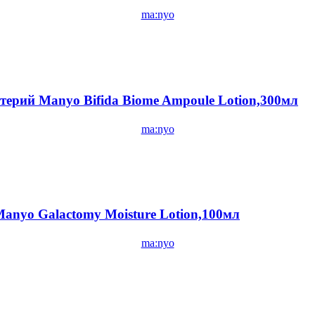
ma:nyo
ерий Manyo Bifida Biome Ampoule Lotion,300мл
ma:nyo
nyo Galactomy Moisture Lotion,100мл
ma:nyo