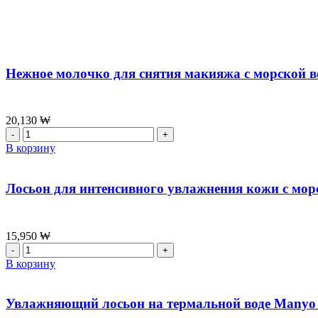
Нежное молочко для снятия макияжа с морской в
20,130
₩
Количество
товара
В корзину
Нежное
молочко
для
Лосьон для интенсивного увлажнения кожи с мор
снятия
макияжа
с
морской
15,950
₩
водой
Количество
Round
товара
В корзину
Lab
Лосьон
1025
для
Dokdo
интенсивного
Увлажняющий лосьон на термальной воде Manyo T
Cleansing
увлажнения