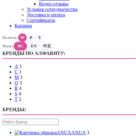
Видео отзывы
Условия сотрудничества
Доставка и оплата
Сертификаты
Корзина
Валюта:
₩
$
₽
Язык:
RU
EN
中文
A
3
C
1
M
3
O
3
R
4
S
4
T
2
ANUA
ANUA
3