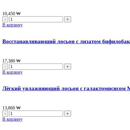
Milk,200мл
кожи
с
морской
10,450
₩
водой
Количество
Round
товара
В корзину
Lab
Увлажняющий
1025
лосьон
Dokdo
на
Восстанавливающий лосьон с лизатом бифидобакт
Lotion,200мл
термальной
воде
Manyo
Thermal
17,380
₩
Water
Количество
Moisturizing
товара
В корзину
Lotion,155мл
Восстанавливающий
лосьон
с
Лёгкий увлажняющий лосьон с галактомисисом Ma
лизатом
бифидобактерий
Manyo
Bifida
13,860
₩
Biome
Количество
Ampoule
товара
В корзину
Lotion,300мл
Лёгкий
увлажняющий