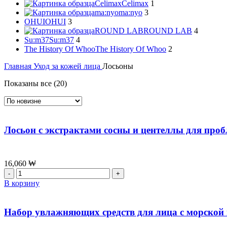
Celimax
Celimax
1
ma:nyo
ma:nyo
3
OHUI
OHUI
3
ROUND LAB
ROUND LAB
4
Su:m37
Su:m37
4
The History Of Whoo
The History Of Whoo
2
Главная
Уход за кожей лица
Лосьоны
Сортировка:
Показаны все (20)
самые
недавние
Лосьон с экстрактами сосны и центеллы для проб
16,060
₩
Количество
товара
В корзину
Лосьон
с
экстрактами
Набор увлажняющих средств для лица с морской в
сосны
и