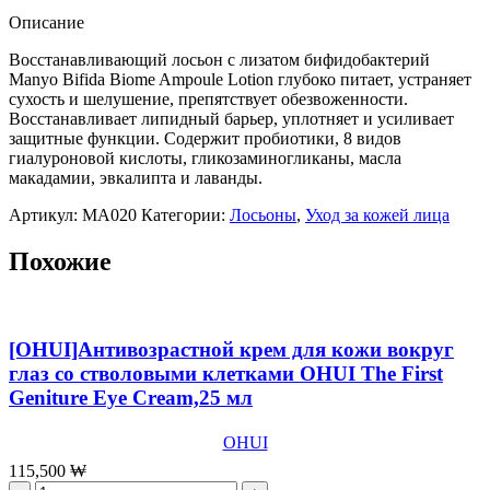
лизатом
Описание
бифидобактерий
Manyo
Восстанавливающий лосьон с лизатом бифидобактерий
Bifida
Manyo Bifida Biome Ampoule Lotion глубоко питает, устраняет
Biome
сухость и шелушение, препятствует обезвоженности.
Ampoule
Восстанавливает липидный барьер, уплотняет и усиливает
Lotion,300мл
защитные функции. Содержит пробиотики, 8 видов
гиалуроновой кислоты, гликозаминогликаны, масла
макадамии, эвкалипта и лаванды.
Артикул:
MA020
Категории:
Лосьоны
,
Уход за кожей лица
Похожие
[OHUI]Антивозрастной крем для кожи вокруг
глаз со стволовыми клетками OHUI The First
Geniture Eye Cream,25 мл
OHUI
115,500
₩
Количество