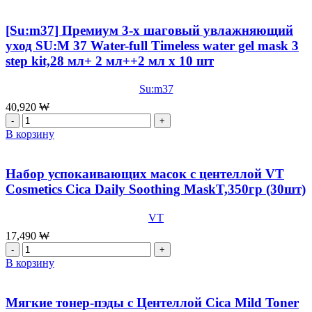
[OHUI]Ампульная
Intensive,55
масляная
мл
сыворотка
[Su:m37] Премиум 3-х шаговый увлажняющий
со
уход SU:M 37 Water-full Timeless water gel mask 3
стволовыми
step kit,28 мл+ 2 мл++2 мл x 10 шт
клетками
OHUI
The
Su:m37
First
40,920
₩
Geniture
Количество
Ampoule
товара
В корзину
Oil,40мл
[Su:m37]
Премиум
3-
Набор успокаивающих масок с центеллой VT
х
Cosmetics Cica Daily Soothing MaskT,350гр (30шт)
шаговый
увлажняющий
VT
уход
SU:M
17,490
₩
37
Количество
Water-
товара
В корзину
full
Набор
Timeless
успокаивающих
water
масок
Мягкие тонер-пэды с Центеллой Cica Mild Toner
gel
с