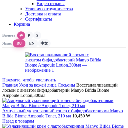
Видео отзывы
Условия сотрудничества
Доставка и оплата
Сертификаты
Корзина
Валюта:
₩
$
₽
Язык:
RU
EN
中文
Нажмите, чтобы увеличить
Главная
Уход за кожей лица
Лосьоны
Восстанавливающий
лосьон с лизатом бифидобактерий Manyo Bifida Biome
Ampoule Lotion,300мл
Ампульный укрепляющий тонер с бифидобактериями Manyo
Bifida Biome Ampoule Toner, 210 мл
10,450
₩
Назад к товарам