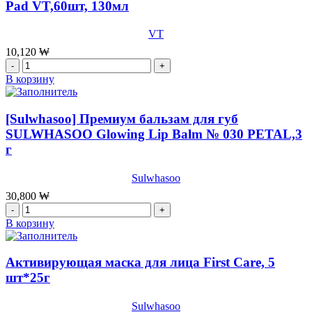
Pad VT,60шт, 130мл
mask
центеллой
3
VT
step
VT
Cosmetics
kit,28
Cica
10,120
₩
мл+
Daily
Количество
2
Soothing
товара
В корзину
мл++2
MaskT,350гр
Мягкие
мл
(30шт)
тонер-
x
пэды
[Sulwhasoo] Премиум бальзам для губ
10
с
SULWHASOO Glowing Lip Balm № 030 PETAL,3
шт
Центеллой
г
Cica
Mild
Toner
Sulwhasoo
Pad
30,800
₩
VT,60шт,
Количество
130мл
товара
В корзину
[Sulwhasoo]
Премиум
бальзам
Активирующая маска для лица First Care, 5
для
шт*25г
губ
SULWHASOO
Sulwhasoo
Glowing