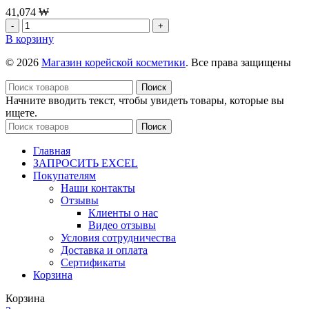
Lip
41,074
₩
Balm
Количество
№
товара
В корзину
030
Активирующая
PETAL,3
маска
© 2026
Магазин корейской косметики
. Все права защищены
г
для
лица
Поиск
First
Начните вводить текст, чтобы увидеть товары, которые вы
Care,
ищете.
5
Поиск
шт*25г
Главная
ЗАПРОСИТЬ EXCEL
Покупателям
Наши контакты
Отзывы
Клиенты о нас
Видео отзывы
Условия сотрудничества
Доставка и оплата
Сертификаты
Корзина
Корзина