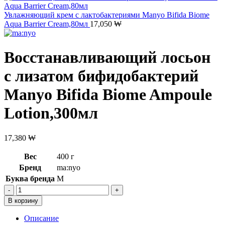
Увлажняющий крем с лактобактериями Manyo Bifida Biome
Aqua Barrier Cream,80мл
17,050
₩
Восстанавливающий лосьон
с лизатом бифидобактерий
Manyo Bifida Biome Ampoule
Lotion,300мл
17,380
₩
Вес
400 г
Бренд
ma:nyo
Буква бренда
M
Количество
товара
В корзину
Восстанавливающий
лосьон
Описание
с