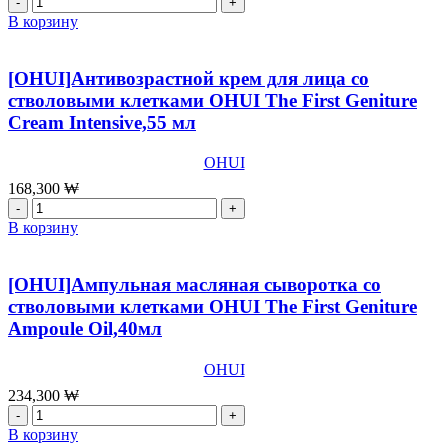
товара
В корзину
[OHUI]Антивозрастной
крем
для
[OHUI]Антивозрастной крем для лица со
кожи
стволовыми клетками OHUI The First Geniture
вокруг
Cream Intensive,55 мл
глаз
со
стволовыми
OHUI
клетками
168,300
₩
OHUI
Количество
The
товара
В корзину
First
[OHUI]Антивозрастной
Geniture
крем
Eye
для
[OHUI]Ампульная масляная сыворотка со
Cream,25
лица
стволовыми клетками OHUI The First Geniture
мл
со
Ampoule Oil,40мл
стволовыми
клетками
OHUI
OHUI
The
234,300
₩
First
Количество
Geniture
товара
В корзину
Cream