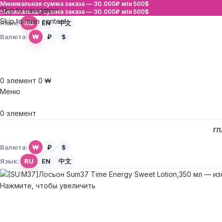
Минимальная сумма заказа —
30.000₽ или 500$
Skip to navigation
Минимальная сумма заказа —
30.000₽ или 500$
Skip to main content
Язык:
RU
EN
中文
Валюта:
₩
₽
$
0
элемент
0
₩
Меню
0
элемент
ГЛ
Валюта:
₩
₽
$
Язык:
RU
EN
中文
Нажмите, чтобы увеличить