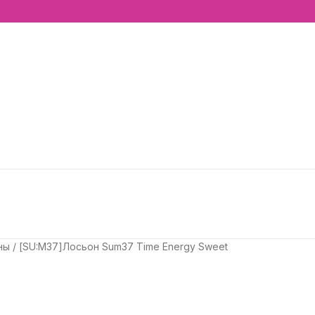
ны
[SU:M37]Лосьон Sum37 Time Energy Sweet