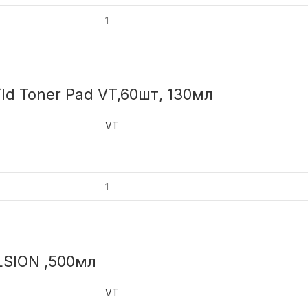
ld Toner Pad VT,60шт, 130мл
VT
SION ,500мл
VT