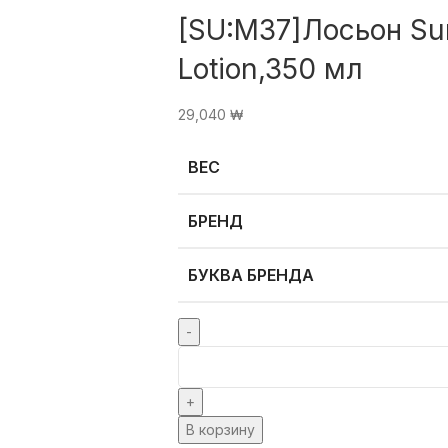
[SU:M37]Лосьон Su
Lotion,350 мл
29,040
₩
ВЕС
БРЕНД
БУКВА БРЕНДА
В корзину