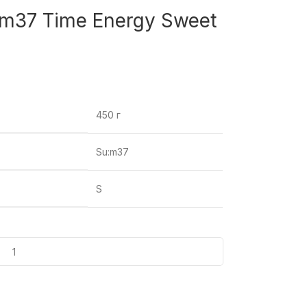
m37 Time Energy Sweet
450 г
Su:m37
S