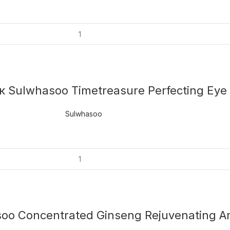
ulwhasoo Timetreasure Perfecting Eye
Sulwhasoo
o Concentrated Ginseng Rejuvenating A