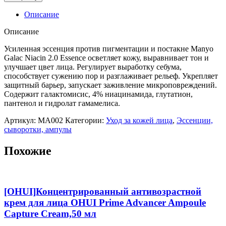
Усиленная
эссенция
Описание
против
пигментации
Описание
и
постакне
Усиленная эссенция против пигментации и постакне Manyo
Manyo
Galac Niacin 2.0 Essence осветляет кожу, выравнивает тон и
Galac
улучшает цвет лица. Регулирует выработку себума,
Niacin
способствует сужению пор и разглаживает рельеф. Укрепляет
2.0
защитный барьер, запускает заживление микроповреждений.
Essence
Содержит галактомисис, 4% ниацинамида, глутатион,
30
пантенол и гидролат гамамелиса.
мл
Артикул:
MA002
Категории:
Уход за кожей лица
,
Эссенции,
сыворотки, ампулы
Похожие
[OHUI]Концентрированный антивозрастной
крем для лица OHUI Prime Advancer Ampoule
Capture Cream,50 мл