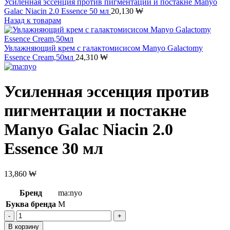
Усиленная эссенция против пигментации и постакне Manyo
Galac Niacin 2.0 Essence 50 мл
20,130
₩
Назад к товарам
Увлажняющий крем с галактомисисом Manyo Galactomy
Essence Cream,50мл
24,310
₩
Усиленная эссенция против
пигментации и постакне
Manyo Galac Niacin 2.0
Essence 30 мл
13,860
₩
Бренд
ma:nyo
Буква бренда
M
Количество
товара
В корзину