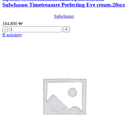
Sulwhasoo Timetreasure Perfecting Eye cream,20мл
Sulwhasoo
184,800
₩
Количество
товара
В корзину
Премиум
омолаживающий
крем
для
век
Sulwhasoo
Timetreasure
Perfecting
Eye
cream,20мл