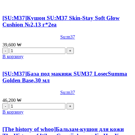
[SU:M37]Кушон SU:M37 Skin-Stay Soft Glow
Cushion №2,13 г*2ea
Su:m37
39,600
₩
Количество
товара
В корзину
[SU:M37]Кушон
SU:M37
Skin-
[SU:M37]База под макияж SUM37 LosecSumma
Stay
Golden Base,30 мл
Soft
Glow
Su:m37
Cushion
№2,13
46,200
₩
г*2ea
Количество
товара
В корзину
[SU:M37]База
под
макияж
[The history of whoo]Бальзам-кушон для кожи
SUM37