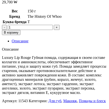
29,700
₩
Вес
150 г
Бренд
The History Of Whoo
Буква бренда
T
Количество
товара
В корзину
[The
history
Описание
of
whoo]Помада
Описание
для
губ
Luxury Lip Rouge Губная помада, содержащая в своем составе
The
коллаген и аминокислоты, обеспечивает эффективное
History
питание, уход и защиту кожи губ. Помада замедляет процессы
of
старения, оказывает противовоспалительное действие и
Whoo
активно заживляет повреждения кожи. В составе: комплекс
Luxury
драгоценных минералов (рубин, коралл, жемчуг, золото,
Lip
аметист), экстракт лотоса, экстракт гардении, экстракт
Rouge
ангелики, золото, экстракт пуэрарии, экстракт персика,
No.
экстракт дягиля, витамин Е, кукурузное масло.
24
Артикул:
11543
Категории:
Для губ
,
Макияж
,
Помады и блеск
Red
Orange,6