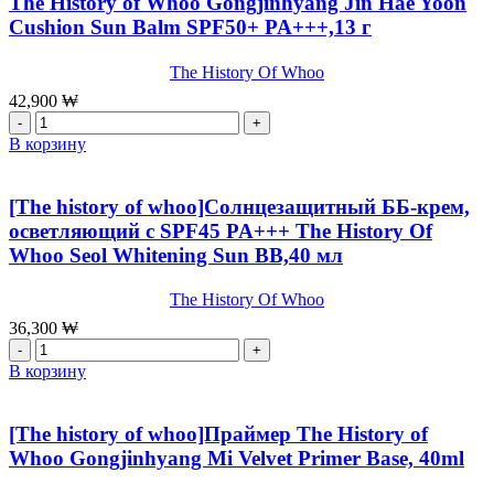
The History of Whoo Gongjinhyang Jin Hae Yoon
LosecSumma
Cushion Sun Balm SPF50+ PA+++,13 г
Golden
Base,30
мл
The History Of Whoo
42,900
₩
Количество
товара
В корзину
[The
history
of
[The history of whoo]Солнцезащитный ББ-крем,
whoo]Бальзам-
осветляющий с SPF45 PA+++ The History Of
кушон
Whoo Seol Whitening Sun BB,40 мл
для
кожи
The
The History Of Whoo
History
36,300
₩
of
Количество
Whoo
товара
В корзину
Gongjinhyang
[The
Jin
history
Hae
of
[The history of whoo]Праймер The History of
Yoon
whoo]Солнцезащитный
Whoo Gongjinhyang Mi Velvet Primer Base, 40ml
Cushion
ББ-
Sun
крем,