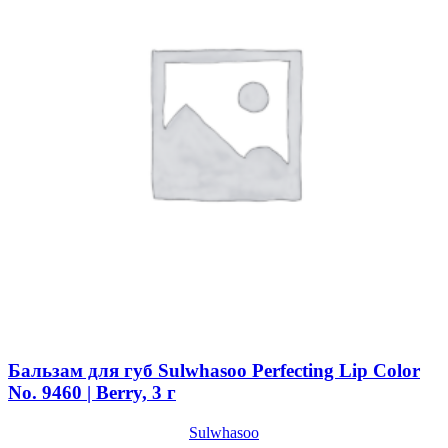
Color
No.
2370
Peoni,
3
г
Бальзам для губ Sulwhasoo Perfecting Lip Color
No. 9460 | Berry, 3 г
Sulwhasoo