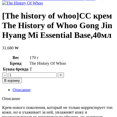
[The history of whoo]СС крем
The History of Whoo Gong Jin
Hyang Mi Essential Base,40мл
31,680
₩
Вес
170 г
Бренд
The History Of Whoo
Буква бренда
T
Количество
товара
В корзину
[The
history
Описание
of
whoo]СС
Описание
крем
The
Крем нового поколения, который не только корректирует тон
History
кожи, но и ухаживает за ней, увлажняет кожу и
of
восстанавливает ее естественным образом, он содержит