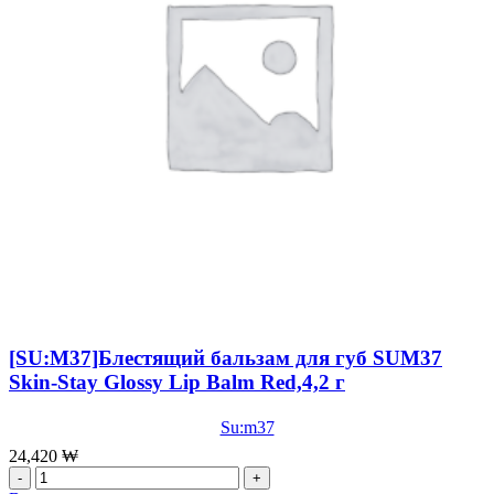
[SU:M37]Блестящий бальзам для губ SUM37
Skin-Stay Glossy Lip Balm Red,4,2 г
Su:m37
24,420
₩
Количество