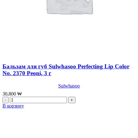
Бальзам для губ Sulwhasoo Perfecting Lip Color
No. 2370 Peoni, 3 г
Sulwhasoo
30,800
₩
Количество
товара
В корзину
Бальзам
для
губ
Sulwhasoo
Perfecting
Lip