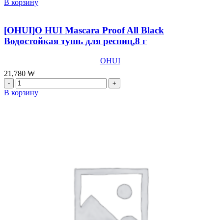
товара
В корзину
[SU:M37]Блестящий
бальзам
для
[OHUI]O HUI Mascara Proof All Black
губ
Водостойкая тушь для ресниц,8 г
SUM37
Skin-
OHUI
Stay
Glossy
21,780
₩
Lip
Количество
Balm
товара
В корзину
Red,4,2
[OHUI]O
г
HUI
Mascara
Proof
All
Black
Водостойкая
тушь
для
ресниц,8
г