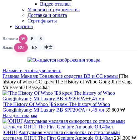
Видео отзывы
Условия сотрудничества
Доставка и оплата
Сертификаты
Корзина
Валюта:
₩
$
₽
Язык:
RU
EN
中文
Нажмите, чтобы увеличить
Главная
Макияж
Тональные средства
ВВ и СС кремы
[The
history of whoo]СС крем The History of Whoo Gong Jin Hyang
Mi Essential Base,40мл
[The History Of Whoo ]Бб крем The history of Whoo
Gongjinhyang: Mi Luxury BB SPF20/PA++,45 мл
39,600
₩
Назад к товарам
[OHUI]Ампульная масляная сыворотка со стволовыми
клетками OHUI The First Geniture Ampoule Oil,40мл
234,300
₩