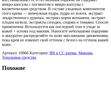
Whoo
микро-капсулы с пигментом и микро-капсулы с
Gong
косметическим средством. В составе уходовых компонентов
Jin
этого крема — жемчужная пудра, пудра из золота, экстракт
Hyang
лекарственного дудника, экстракт корня женьшеня, экстракт
Mi
плодов кизила, экстракты солодки, спаржи и тимьяна. Способ
Essential
применения: Используется как последний этап в уходе за
Base,40мл
кожей + основа под макияж. Наносите небольшими порциями
и аккуратно распределяйте по коже массажными движениями,
пока крем не изменит свой оттенок с белого на оттенок вашей
кожи.
Артикул:
10966
Категории:
ВВ и СС кремы
,
Макияж
,
Тональные средства
Похожие