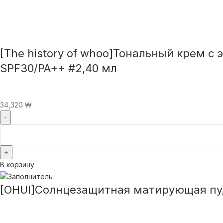
[The history of whoo]Тональный крем c э
SPF30/PA++ #2,40 мл
34,320
₩
В корзину
[OHUI]Солнцезащитная матирующая пудр