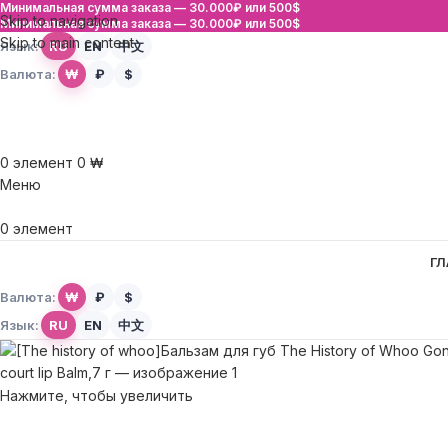
Минимальная сумма заказа —
30.000₽ или 500$
Skip to navigation
Минимальная сумма заказа —
30.000₽ или 500$
Skip to main content
Язык:
RU
EN
中文
Валюта:
₩
₽
$
0
элемент
0
₩
Меню
0
элемент
ГЛ
Валюта:
₩
₽
$
Язык:
RU
EN
中文
Нажмите, чтобы увеличить