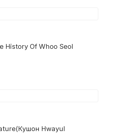
 History Of Whoo Seol
nature(Кушон Hwayul