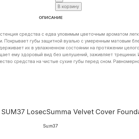
В корзину
ОПИСАНИЕ
истенция средства с едва уловимым цветочным ароматом легк
ки. Покрывает губы защитной вуалью с умеренным матовым б
держивает их в увлажненном состоянии на протяжении целого
щает ему здоровый вид без шелушений, заживляет трещинки. И
ество средства на чистые сухие губы перед сном. Равномерн
UM37 LosecSumma Velvet Cover Foundat
Su:m37