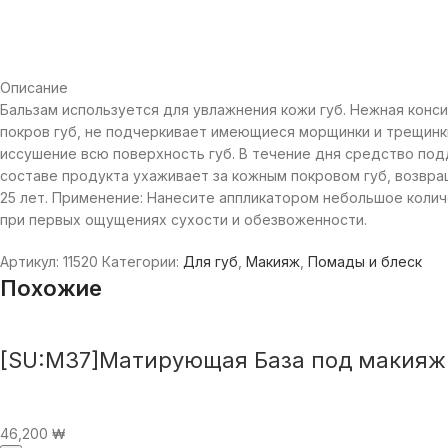
Описание
Бальзам используется для увлажнения кожи губ. Нежная конс
покров губ, не подчеркивает имеющиеся морщинки и трещин
иссушение всю поверхность губ. В течение дня средство под
составе продукта ухаживает за кожным покровом губ, возвра
25 лет. Применение: Нанесите аппликатором небольшое колич
при первых ощущениях сухости и обезвоженности.
Артикул:
11520
Категории:
Для губ
,
Макияж
,
Помады и блеск
Похожие
[SU:M37]Матирующая База под макияж S
46,200
₩