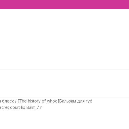
и блеск
[The history of whoo]Бальзам для губ
ret court lip Balm,7 г