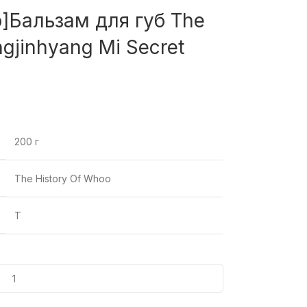
oo]Бальзам для губ The
gjinhyang Mi Secret
200 г
The History Of Whoo
T