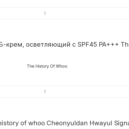
Б-крем, осветляющий с SPF45 PA+++ The
The History Of Whoo
history of whoo Cheonyuldan Hwayul Sig