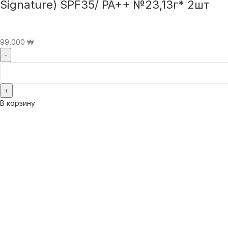
Signature) SPF35/ PA++ №23,13г* 2шт
99,000
₩
В корзину