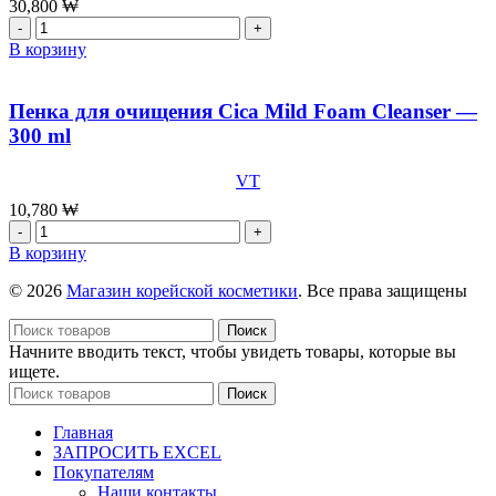
30,800
₩
мл
Количество
товара
В корзину
Бальзам
для
губ
Пенка для очищения Cica Mild Foam Cleanser —
Sulwhasoo
300 ml
Perfecting
Lip
VT
Color
No.
10,780
₩
9460
Количество
|
товара
В корзину
Berry,
Пенка
3
для
© 2026
Магазин корейской косметики
. Все права защищены
г
очищения
Cica
Поиск
Mild
Начните вводить текст, чтобы увидеть товары, которые вы
Foam
ищете.
Cleanser
Поиск
-
300
Главная
ml
ЗАПРОСИТЬ EXCEL
Покупателям
Наши контакты