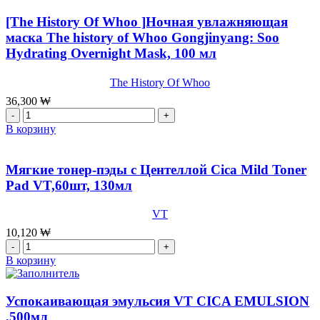
маска
OHUI
[The History Of Whoo ]Ночная увлажняющая
The
маска The history of Whoo Gongjinyang: Soo
First
Hydrating Overnight Mask, 100 мл
Geniture
Ampoule
Mask
The History Of Whoo
Set,6Sheets
36,300
₩
Количество
товара
В корзину
[The
History
Of
Мягкие тонер-пэды с Центеллой Cica Mild Toner
Whoo
Pad VT,60шт, 130мл
]Ночная
увлажняющая
VT
маска
The
10,120
₩
history
Количество
of
товара
В корзину
Whoo
Мягкие
Gongjinyang:
тонер-
Soo
пэды
Успокаивающая эмульсия VT CICA EMULSION
Hydrating
с
,500мл
Overnight