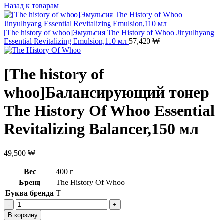
Назад к товарам
[The history of whoo]Эмульсия The History of Whoo Jinyulhyang
Essential Revitalizing Emulsion,110 мл
57,420
₩
[The history of
whoo]Балансирующий тонер
The History Of Whoo Essential
Revitalizing Balancer,150 мл
49,500
₩
Вес
400 г
Бренд
The History Of Whoo
Буква бренда
T
Количество
товара
В корзину
[The