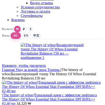
Видео отзывы
Условия сотрудничества
Доставка и оплата
Сертификаты
Корзина
Валюта:
₩
$
₽
Язык:
RU
EN
中文
Нажмите, чтобы увеличить
Главная
Уход за кожей лица
Тонеры
[The history of
whoo]Балансирующий тонер The History Of Whoo Essential
Revitalizing Balancer,150 мл
[The history of whoo]Тональный крем c эффектом лифтинга
The History Of Whoo Essential Skin Foundation SPF30/PA++
#2,40 мл
34,320
₩