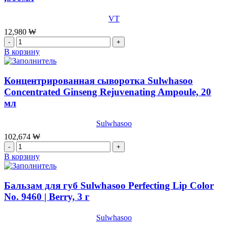
Центеллой
Mask,
Cica
100
VT
Mild
мл
Toner
12,980
₩
Pad
Количество
VT,60шт,
товара
В корзину
130мл
Успокаивающая
эмульсия
VT
Концентрированная сыворотка Sulwhasoo
CICA
Concentrated Ginseng Rejuvenating Ampoule, 20
EMULSION
мл
,500мл
Sulwhasoo
102,674
₩
Количество
товара
В корзину
Концентрированная
сыворотка
Sulwhasoo
Бальзам для губ Sulwhasoo Perfecting Lip Color
Concentrated
No. 9460 | Berry, 3 г
Ginseng
Rejuvenating
Sulwhasoo
Ampoule,
20