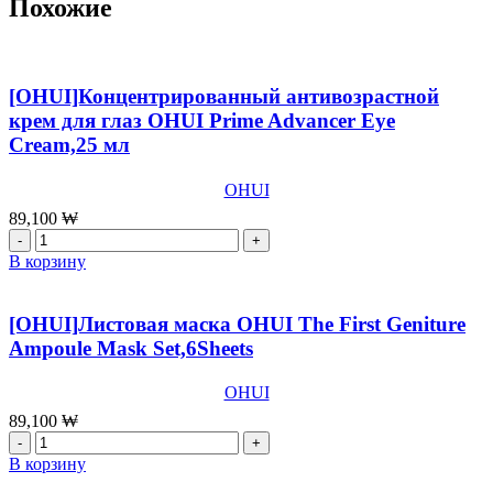
Похожие
[OHUI]Концентрированный антивозрастной
крем для глаз OHUI Prime Advancer Eye
Cream,25 мл
OHUI
89,100
₩
Количество
товара
В корзину
[OHUI]Концентрированный
антивозрастной
крем
[OHUI]Листовая маска OHUI The First Geniture
для
Ampoule Mask Set,6Sheets
глаз
OHUI
OHUI
Prime
Advancer
89,100
₩
Eye
Количество
Cream,25
товара
В корзину
мл
[OHUI]Листовая