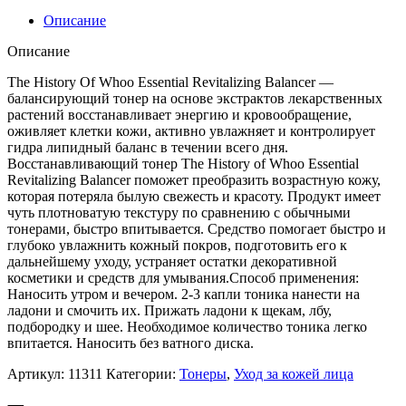
history
Описание
of
whoo]Балансирующий
Описание
тонер
The
The History Of Whoo Essential Revitalizing Balancer —
History
балансирующий тонер на основе экстрактов лекарственных
Of
растений восстанавливает энергию и кровообращение,
Whoo
оживляет клетки кожи, активно увлажняет и контролирует
Essential
гидра липидный баланс в течении всего дня.
Revitalizing
Восстанавливающий тонер The History of Whoo Essential
Balancer,150
Revitalizing Balancer поможет преобразить возрастную кожу,
мл
которая потеряла былую свежесть и красоту. Продукт имеет
чуть плотноватую текстуру по сравнению с обычными
тонерами, быстро впитывается. Средство помогает быстро и
глубоко увлажнить кожный покров, подготовить его к
дальнейшему уходу, устраняет остатки декоративной
косметики и средств для умывания.Способ применения:
Наносить утром и вечером. 2-3 капли тоника нанести на
ладони и смочить их. Прижать ладони к щекам, лбу,
подбородку и шее. Необходимое количество тоника легко
впитается. Наносить без ватного диска.
Артикул:
11311
Категории:
Тонеры
,
Уход за кожей лица