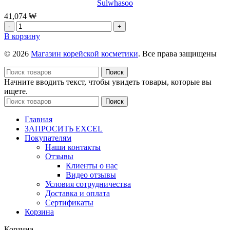
Sulwhasoo
Ampoule,
20
41,074
₩
мл
Количество
товара
В корзину
Активирующая
маска
© 2026
Магазин корейской косметики
. Все права защищены
для
лица
Поиск
First
Начните вводить текст, чтобы увидеть товары, которые вы
Care,
ищете.
5
Поиск
шт*25г
Главная
ЗАПРОСИТЬ EXCEL
Покупателям
Наши контакты
Отзывы
Клиенты о нас
Видео отзывы
Условия сотрудничества
Доставка и оплата
Сертификаты
Корзина
Корзина