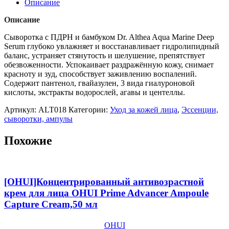
Описание
ПДРН
и
Описание
бамбуком
для
Сыворотка с ПДРН и бамбуком Dr. Althea Aqua Marine Deep
глубокого
Serum глубоко увлажняет и восстанавливает гидролипидный
увлажнения
баланс, устраняет стянутость и шелушение, препятствует
Dr.
обезвоженности. Успокаивает раздражённую кожу, снимает
Althea
красноту и зуд, способствует заживлению воспалений.
Aqua
Содержит пантенол, гвайазулен, 3 вида гиалуроновой
Marine
кислоты, экстракты водорослей, агавы и центеллы.
Deep
Артикул:
ALT018
Категории:
Уход за кожей лица
,
Эссенции,
Serum,30мл
сыворотки, ампулы
Похожие
[OHUI]Концентрированный антивозрастной
крем для лица OHUI Prime Advancer Ampoule
Capture Cream,50 мл
OHUI