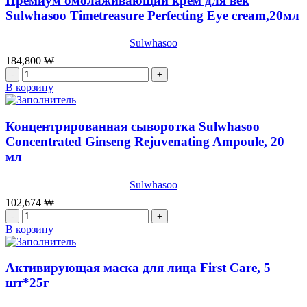
Премиум омолаживающий крем для век
10
воспалений
Sulwhasoo Timetreasure Perfecting Eye cream,20мл
шт
SPOT
PATCH
Sulwhasoo
3SET
VT,48шт
184,800
₩
Количество
товара
В корзину
Премиум
омолаживающий
крем
Концентрированная сыворотка Sulwhasoo
для
Concentrated Ginseng Rejuvenating Ampoule, 20
век
мл
Sulwhasoo
Timetreasure
Perfecting
Sulwhasoo
Eye
102,674
₩
cream,20мл
Количество
товара
В корзину
Концентрированная
сыворотка
Sulwhasoo
Активирующая маска для лица First Care, 5
Concentrated
шт*25г
Ginseng
Rejuvenating