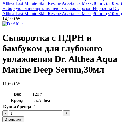
Набор увлажняющих тканевых масок с розой Иерихона Dr.
Althea Last Minute Skin Rescue Anastatica Mask,30 шт. (310 мл)
14,190
₩
Сыворотка с ПДРН и
бамбуком для глубокого
увлажнения Dr. Althea Aqua
Marine Deep Serum,30мл
11,660
₩
Вес
120 г
Бренд
Dr.Althea
Буква бренда
D
Количество
товара
В корзину
Сыворотка
с