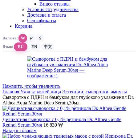
Видео отзывы
Условия сотрудничества
Доставка и оплата
Сертификаты
Корзина
Валюта:
₩
$
₽
Язык:
RU
EN
中文
Нажмите, чтобы увеличить
Главная
Уход за кожей лица
Эссенции, сыворотки, ампулы
Сыворотка с ПДРН и бамбуком для глубокого увлажнения Dr.
Althea Aqua Marine Deep Serum,30мл
Деликатная сыворотка с 0,1% ретинола Dr. Althea Gentle
Retinol Serum,30мл
16,830
₩
Назад к товарам