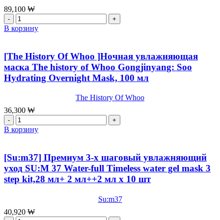
89,100
₩
Количество
товара
В корзину
[OHUI]Концентрированный
антивозрастной
крем
[The History Of Whoo ]Ночная увлажняющая
для
маска The history of Whoo Gongjinyang: Soo
лица
Hydrating Overnight Mask, 100 мл
OHUI
Prime
Advancer
The History Of Whoo
Ampoule
36,300
₩
Capture
Количество
Cream,50
товара
В корзину
мл
[The
History
Of
[Su:m37] Премиум 3-х шаговый увлажняющий
Whoo
уход SU:M 37 Water-full Timeless water gel mask 3
]Ночная
step kit,28 мл+ 2 мл++2 мл x 10 шт
увлажняющая
маска
The
Su:m37
history
40,920
₩
of