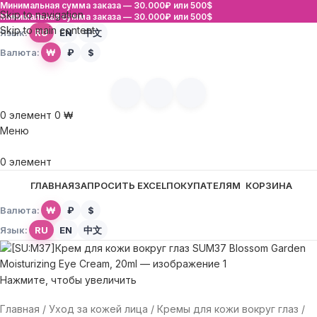
Минимальная сумма заказа —
30.000₽ или 500$
Skip to navigation
Минимальная сумма заказа —
30.000₽ или 500$
Skip to main content
Язык:
RU
EN
中文
Валюта:
₩
₽
$
0
элемент
0
₩
Меню
0
элемент
ГЛАВНАЯ
ЗАПРОСИТЬ EXCEL
ПОКУПАТЕЛЯМ
КОРЗИНА
Валюта:
₩
₽
$
Язык:
RU
EN
中文
Нажмите, чтобы увеличить
Главная
Уход за кожей лица
Кремы для кожи вокруг глаз