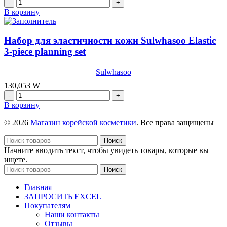
Количество
Moisture
товара
В корзину
Miniature
[The
Kit
History
5
Of
Набор для эластичности кожи Sulwhasoo Elastic
Whoo
3-piece planning set
]
Наюор
Sulwhasoo
Hwanyu
Special
130,053
₩
Gift
Количество
Kit
товара
В корзину
3items,
Набор
4мл+7мл+4мл
для
© 2026
Магазин корейской косметики
. Все права защищены
эластичности
кожи
Поиск
Sulwhasoo
Начните вводить текст, чтобы увидеть товары, которые вы
Elastic
ищете.
3-
Поиск
piece
planning
Главная
set
ЗАПРОСИТЬ EXCEL
Покупателям
Наши контакты
Отзывы