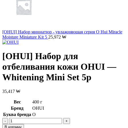
[OHUI] Набор миниатюр - увлажняющая серия O Hui Miracle
Moisture Miniature Kit 5
25,972
₩
[OHUI] Набор для
отбеливания кожи OHUI —
Whitening Mini Set 5p
35,417
₩
Вес
400 г
Бренд
OHUI
Буква бренда
O
Количество
товара
В корзину