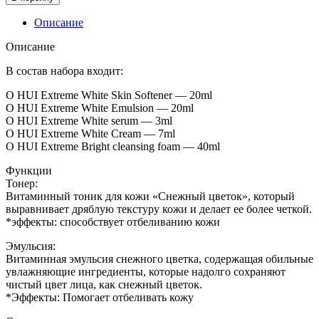
[OHUI]
Набор
Описание
для
отбеливания
Описание
кожи
OHUI
В состав набора входит:
-
O HUI Extreme White Skin Softener — 20ml
Whitening
O HUI Extreme White Emulsion — 20ml
Mini
O HUI Extreme White serum — 3ml
Set
O HUI Extreme White Cream — 7ml
5p
O HUI Extreme Bright cleansing foam — 40ml
Функции
Тонер:
Витаминный тоник для кожи «Снежный цветок», который
выравнивает дряблую текстуру кожи и делает ее более четкой.
*эффекты: способствует отбеливанию кожи
Эмульсия:
Витаминная эмульсия снежного цветка, содержащая обильные
увлажняющие ингредиенты, которые надолго сохраняют
чистый цвет лица, как снежный цветок.
*Эффекты: Помогает отбеливать кожу