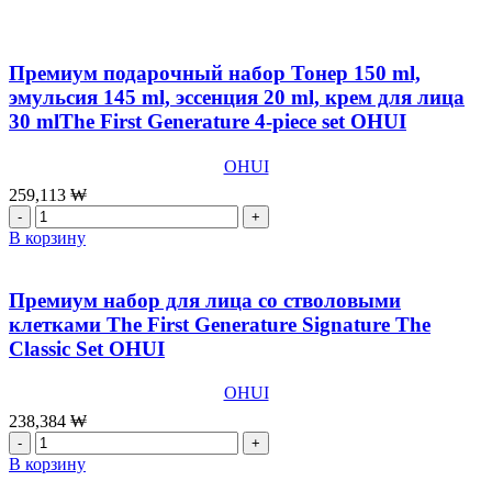
Премиум подарочный набор Тонер 150 ml,
эмульсия 145 ml, эссенция 20 ml, крем для лица
30 mlThe First Generature 4-piece set OHUI
OHUI
259,113
₩
Количество
товара
В корзину
Премиум
подарочный
набор
Премиум набор для лица со стволовыми
Тонер
клетками The First Generature Signature The
150
Classic Set OHUI
ml,
эмульсия
145
OHUI
ml,
238,384
₩
эссенция
Количество
20
товара
В корзину
ml,
Премиум
крем