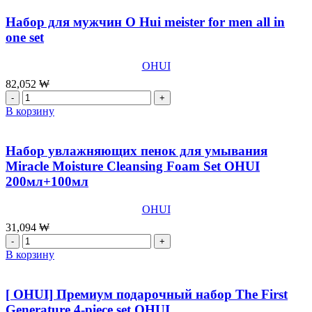
набор
для
для
Набор для мужчин O Hui meister for men all in
лица
лица
one set
30
со
mlThe
стволовыми
First
OHUI
клетками
Generature
The
82,052
₩
4-
First
Количество
piece
Generature
товара
В корзину
set
Signature
Набор
OHUI
The
для
Classic
мужчин
Набор увлажняющих пенок для умывания
Set
O
Miracle Moisture Cleansing Foam Set OHUI
OHUI
Hui
200мл+100мл
meister
for
men
OHUI
all
31,094
₩
in
Количество
one
товара
В корзину
set
Набор
увлажняющих
пенок
[ OHUI] Премиум подарочный набор The First
для
Generature 4-piece set OHUI