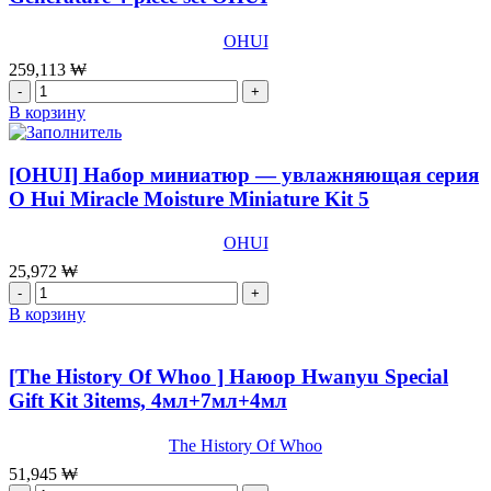
умывания
Miracle
OHUI
Moisture
Cleansing
259,113
₩
Foam
Количество
Set
товара
В корзину
OHUI
[
200мл+100мл
OHUI]
Премиум
[OHUI] Набор миниатюр — увлажняющая серия
подарочный
O Hui Miracle Moisture Miniature Kit 5
набор
The
OHUI
First
Generature
25,972
₩
4-
Количество
piece
товара
В корзину
set
[OHUI]
OHUI
Набор
миниатюр
[The History Of Whoo ] Наюор Hwanyu Special
-
Gift Kit 3items, 4мл+7мл+4мл
увлажняющая
серия
The History Of Whoo
O
Hui
51,945
₩
Miracle