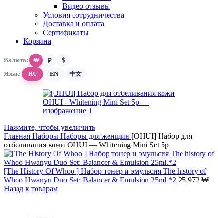
Видео отзывы
Условия сотрудничества
Доставка и оплата
Сертификаты
Корзина
Валюта:
₩
$
₽
Язык:
RU
EN
中文
Нажмите, чтобы увеличить
Главная
Наборы
Наборы для женщин
[OHUI] Набор для
отбеливания кожи OHUI — Whitening Mini Set 5p
[The History Of Whoo ] Набор тонер и эмульсия The history of
Whoo Hwanyu Duo Set: Balancer & Emulsion 25ml.*2
25,972
₩
Назад к товарам