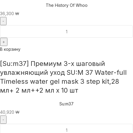
The History Of Whoo
36,300
₩
В корзину
[Su:m37] Премиум 3-х шаговый
увлажняющий уход SU:M 37 Water-full
Timeless water gel mask 3 step kit,28
мл+ 2 мл++2 мл x 10 шт
Su:m37
40,920
₩