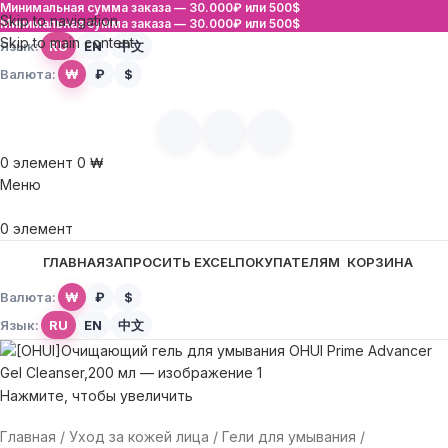
Минимальная сумма заказа —
30.000₽ или 500$
Skip to navigation
Минимальная сумма заказа —
30.000₽ или 500$
Skip to main content
Язык:
RU
EN
中文
Валюта:
₩
₽
$
0
элемент
0
₩
Меню
0
элемент
ГЛАВНАЯ
ЗАПРОСИТЬ EXCEL
ПОКУПАТЕЛЯМ
КОРЗИНА
Валюта:
₩
₽
$
Язык:
RU
EN
中文
Нажмите, чтобы увеличить
Главная
Уход за кожей лица
Гели для умывания