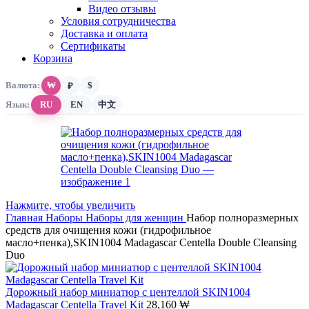
Видео отзывы
Условия сотрудничества
Доставка и оплата
Сертификаты
Корзина
Валюта:
₩
$
₽
Язык:
RU
EN
中文
Нажмите, чтобы увеличить
Главная
Наборы
Наборы для женщин
Набор полноразмерных
средств для очищения кожи (гидрофильное
масло+пенка),SKIN1004 Madagascar Centella Double Cleansing
Duo
Дорожный набор миниатюр с центеллой SKIN1004
Madagascar Centella Travel Kit
28,160
₩