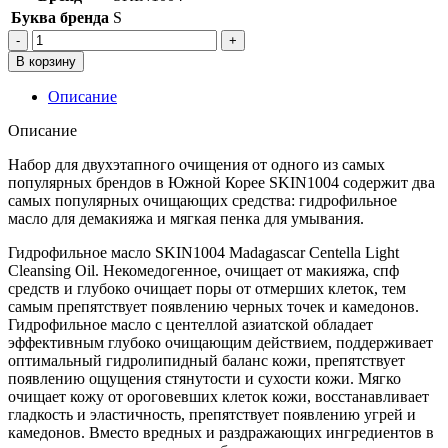
Буква бренда
S
Количество
товара
В корзину
Набор
полноразмерных
Описание
средств
для
Описание
очищения
кожи
Набор для двухэтапного очищения от одного из самых
(гидрофильное
популярных брендов в Южной Корее SKIN1004 содержит два
масло+пенка),SKIN1004
самых популярных очищающих средства: гидрофильное
Madagascar
масло для демакияжа и мягкая пенка для умывания.
Centella
Гидрофильное масло SKIN1004 Madagascar Centella Light
Double
Cleansing Oil. Некомедогенное, очищает от макияжа, спф
Cleansing
средств и глубоко очищает поры от отмерших клеток, тем
Duo
самым препятствует появлению черных точек и камедонов.
Гидрофильное масло с центеллой азиатской обладает
эффективным глубоко очищающим действием, поддерживает
оптимальный гидролипидный баланс кожи, препятствует
появлению ощущения стянутости и сухости кожи. Мягко
очищает кожу от ороговевших клеток кожи, восстанавливает
гладкость и эластичность, препятствует появлению угрей и
камедонов. Вместо вредных и раздражающих ингредиентов в