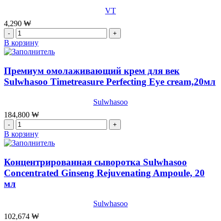
VT
VT
Cosmetics
Cica
4,290
₩
Daily
Количество
Soothing
товара
В корзину
MaskT,350гр
[VT]
(30шт)
Патчи
от
Премиум омолаживающий крем для век
воспалений
Sulwhasoo Timetreasure Perfecting Eye cream,20мл
SPOT
PATCH
Sulwhasoo
3SET
VT,48шт
184,800
₩
Количество
товара
В корзину
Премиум
омолаживающий
крем
Концентрированная сыворотка Sulwhasoo
для
Concentrated Ginseng Rejuvenating Ampoule, 20
век
мл
Sulwhasoo
Timetreasure
Perfecting
Sulwhasoo
Eye
102,674
₩
cream,20мл