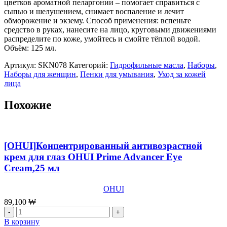
цветков ароматной пеларгонии – помогает справиться с
сыпью и шелушением, снимает воспаление и лечит
обморожение и экзему. Способ применения: вспеньте
средство в руках, нанесите на лицо, круговыми движениями
распределите по коже, умойтесь и смойте тёплой водой.
Объём: 125 мл.
Артикул:
SKN078
Категорий:
Гидрофильные масла
,
Наборы
,
Наборы для женщин
,
Пенки для умывания
,
Уход за кожей
лица
Похожие
[OHUI]Концентрированный антивозрастной
крем для глаз OHUI Prime Advancer Eye
Cream,25 мл
OHUI
89,100
₩
Количество
товара
В корзину