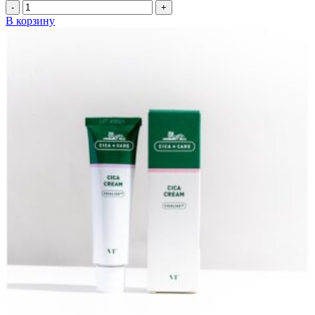
Количество
товара
В корзину
Концентрированная
сыворотка
Sulwhasoo
Concentrated
Ginseng
Rejuvenating
Ampoule,
20
мл