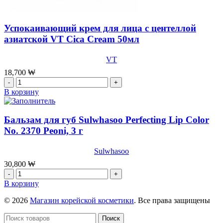
Успокаивающий крем для лица с центеллой
азиатской VT Cica Cream 50мл
VT
18,700
₩
Количество
товара
В корзину
Успокаивающий
крем
для
Бальзам для губ Sulwhasoo Perfecting Lip Color
лица
No. 2370 Peoni, 3 г
с
центеллой
Sulwhasoo
азиатской
VT
30,800
₩
Cica
Количество
Cream
товара
В корзину
50мл
Бальзам
для
© 2026
Магазин корейской косметики
. Все права защищены
губ
Sulwhasoo
Поиск