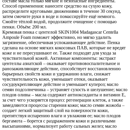
составе масла только мягкие и безопасные ингредиенты.
Способ применения: нанесите средство на сухую кожу,
распределите круговыми движениями в течение 30 секунд,
затем смочите руки в воде и помассируйте ещё немного.
Смойте тёплой водой, продолжите очищение с помощью
пенки. Объём: 200 мл.
Кремовая пенка с центелой SKIN1004 Madagascar Centella
Ampoule Foam поможет эффективно, но мягко удалить
загрязнение, обеспечивая успокаивающее действие. Пенка
сделана на основе мягких кокосовых ПАВ, которые не вредят
коже и не пересушивают ее. Также подходят для ухода за
чувствительной кожей. Активные компоненты: экстракт
центеллы азиатской – оказывает противовоспалительное и
ранозаживляющее действие, способствует восстановлению
барьерных свойств кожи и удержанию влаги, снижает
чувствительность кожи, уменьшает отеки, оказывает
сосудоукрепляющее действие и уменьшает купероз; масло
семян подсолнечника – устраняет сухость и шелушение; масло
плодов оливы – масла содержит антиоксиданты и витамин Е,
за счет чего ускоряется процесс регенерации клеток, а также
замедляются процессы старения кожи; масло семян жожоба –
создает легкий защитный слой на поверхности кожи,
препятствуя испарению влаги и увлажняя ее; масло плодов
бергамота – борется с раздражением кожи и различными
высыпаниями, нормализует работу сальных желез; масло