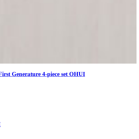
rst Generature 4-piece set OHUI
I