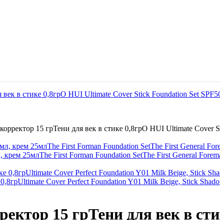
орректор 15 грТени для век в стике 0,8грO HUI Ultimate Cover St
рем 25млThe First Forman Foundation SetThe First General Forem
,8грUltimate Cover Perfect Foundation Y01 Milk Beige, Stick Sha
ктор 15 грТени для век в сти