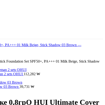
ick Foundation Set SPF50+, PA+++ 01 Milk Beige, Stick Shadow
an 2 sets OHUI
112,282
₩
dow 03 Brown
39,731
₩
ке 0,8грO HUI Ultimate Cover