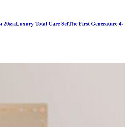
20млLuxury Total Care SetThe First Generature 4-