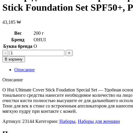
Stick Foundation Set SPF50+, 
43,185
₩
Вес
200 г
Бренд
OHUI
Буква бренда
O
Количество
товара
В корзину
Набор
для
Описание
макияжа:Крем-
корректор
Описание
15
грТени
O Hui Ultimate Cover Stick Foudation Special Set — Удобная о
для
тонального средства нанесите необходимое количество на лиц
век
очистки кисти полностью высушите ее для дальнейшего исполь
в
Тени для век в стике со встроенным аппликатором для нанесен
стике
мягкую пудру при контакте с кожей.
0,8грO
Артикул:
23144
Категории:
Наборы
,
Наборы для женщин
HUI
Ultimate
Cover