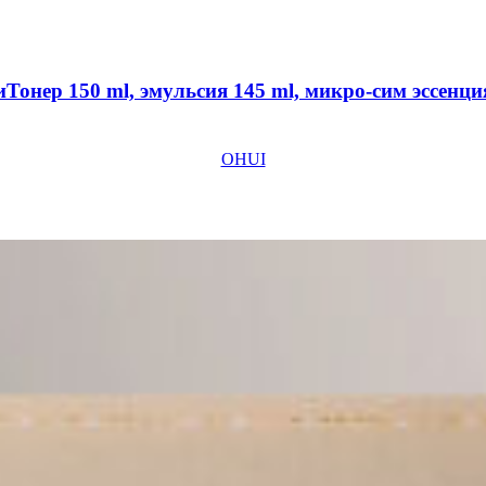
нер 150 ml, эмульсия 145 ml, микро-сим эссенция 
OHUI