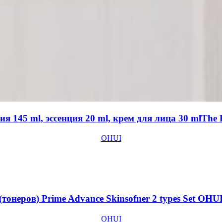
145 ml, эссенция 20 ml, крем для лица 30 mlThe Fi
OHUI
неров) Prime Advance Skinsofner 2 types Set OHU
OHUI