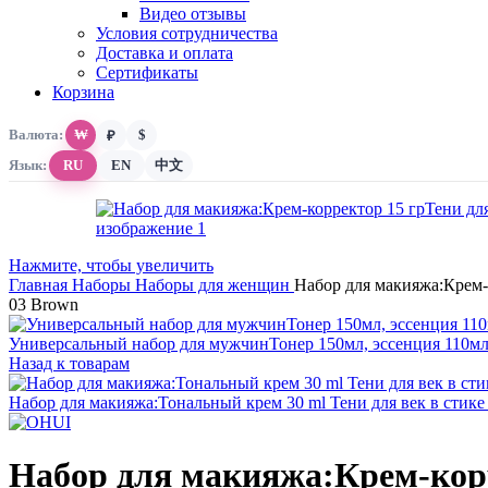
Видео отзывы
Условия сотрудничества
Доставка и оплата
Сертификаты
Корзина
Валюта:
₩
$
₽
Язык:
RU
EN
中文
Нажмите, чтобы увеличить
Главная
Наборы
Наборы для женщин
Набор для макияжа:Крем-к
03 Brown
Универсальный набор для мужчинТонер 150мл, эссенция 110мл, к
Назад к товарам
Набор для макияжа:Тональный крем 30 ml Тени для век в стике 0
Набор для макияжа:Крем-корре