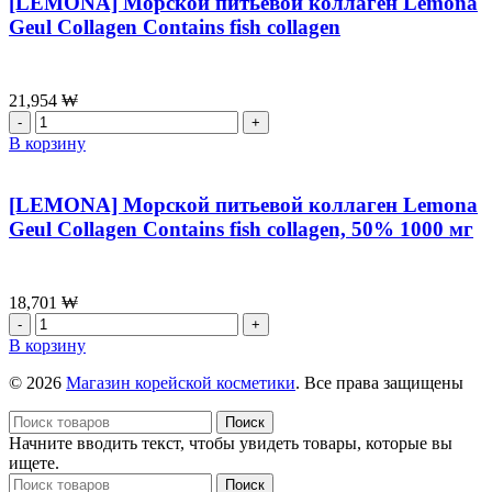
[LEMONA] Морской питьевой коллаген Lemona
Hacho
Geul Collagen Contains fish collagen
Gold
Dong
Chung
Hacho
21,954
₩
100g*2
Количество
товара
В корзину
[LEMONA]
Морской
питьевой
[LEMONA] Морской питьевой коллаген Lemona
коллаген
Geul Collagen Contains fish collagen, 50% 1000 мг
Lemona
Geul
Collagen
Contains
18,701
₩
fish
Количество
collagen
товара
В корзину
[LEMONA]
Морской
© 2026
Магазин корейской косметики
. Все права защищены
питьевой
коллаген
Поиск
Lemona
Начните вводить текст, чтобы увидеть товары, которые вы
Geul
ищете.
Collagen
Поиск