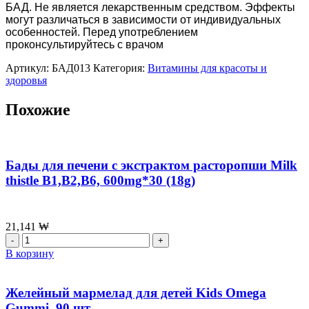
БАД. Не является лекарственным средством. Эффекты
могут различаться в зависимости от индивидуальных
особенностей. Перед употреблением
проконсультируйтесь с врачом
Артикул:
БАД013
Категория:
Витамины для красоты и
здоровья
Похожие
Бады для печени с экстрактом расторопши Milk
thistle B1,B2,B6, 600mg*30 (18g)
21,141
₩
Количество
товара
В корзину
Бады
для
печени
Желейный мармелад для детей Kids Omega
с
Gummi, 90 шт