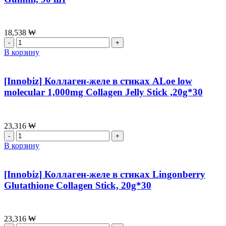
экстрактом
расторопши
Milk
thistle
18,538
₩
B1,B2,B6,
Количество
600mg*30
товара
В корзину
(18g)
Желейный
мармелад
для
[Innobiz] Коллаген-желе в стиках ALoe low
детей
molecular 1,000mg Collagen Jelly Stick ,20g*30
Kids
Omega
Gummi,
90
23,316
₩
шт
Количество
товара
В корзину
[Innobiz]
Коллаген-
желе
[Innobiz] Коллаген-желе в стиках Lingonberry
в
Glutathione Collagen Stick, 20g*30
стиках
ALoe
low
molecular
23,316
₩
1,000mg