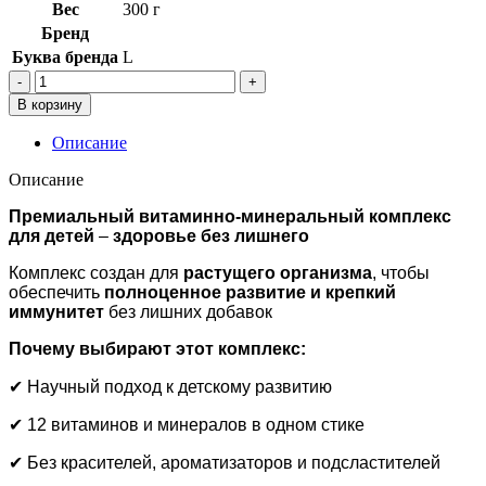
Вес
300 г
Бренд
Буква бренда
L
Количество
товара
В корзину
[LG]
Детские
Описание
мультивитамины
в
Описание
саше
Kids
Премиальный витаминно-минеральный комплекс
Vita
для детей
–
здоровье без лишнего
450g(15мл*30шт)
Комплекс создан для
растущего организма
, чтобы
обеспечить
полноценное развитие и крепкий
иммунитет
без лишних добавок
Почему выбирают этот комплекс:
✔ Научный подход к детскому развитию
✔ 12 витаминов и минералов в одном стике
✔ Без красителей, ароматизаторов и подсластителей