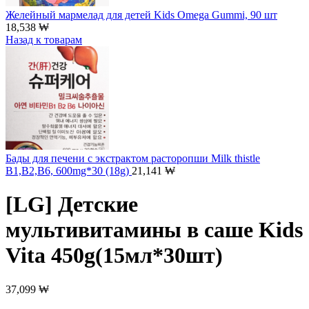
Желейный мармелад для детей Kids Omega Gummi, 90 шт
18,538
₩
Назад к товарам
Бады для печени с экстрактом расторопши Milk thistle
B1,B2,B6, 600mg*30 (18g)
21,141
₩
[LG] Детские
мультивитамины в саше Kids
Vita 450g(15мл*30шт)
37,099
₩