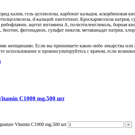
ид калия, гель целлюлозы, карбонат кальция, аскорбиновая кисло
илцеллюлоза, d-кальций пантотенат, Кроскармеллоза натрия, су
рибофлавин, ацетат витамина А, полиэтиленгликоль, борная кис
я, биотин, фитонадион, сульфат никеля, метаванадат натрия, хл
ими женщинами. Если вы принимаете какие-либо лекарства или
те использование и проконсультируйтесь с врачом, если возник
я
 Vitamin C1000 mg,500 шт
gnature Vitamin C1000 mg,500 шт