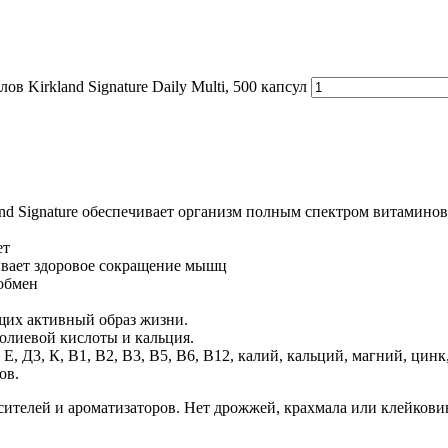
в Kirkland Signature Daily Multi, 500 капсул
nd Signature обеспечивает организм полным спектром витамино
ет
ивает здоровое сокращение мышц
обмен
щих активный образ жизни.
олиевой кислоты и кальция.
, Д3, К, В1, В2, В3, В5, В6, В12, калий, кальций, магний, цинк
ов.
сителей и ароматизаторов. Нет дрожжей, крахмала или клейкови