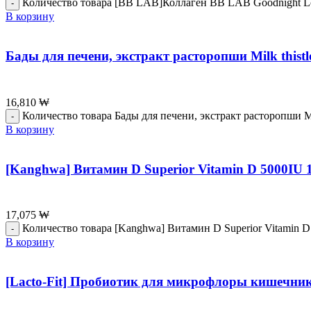
Количество товара [BB LAB]Коллаген BB LAB Goodnight Low 
В корзину
Бады для печени, экстракт расторопши Milk thist
16,810
₩
Количество товара Бады для печени, экстракт расторопши Mi
В корзину
[Kanghwa] Витамин D Superior Vitamin D 5000IU 1
17,075
₩
Количество товара [Kanghwa] Витамин D Superior Vitamin D
В корзину
[Lacto-Fit] Пробиотик для микрофлоры кишечника 