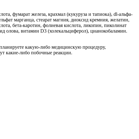
та, фумарат железа, крахмал (кукуруза и тапиока), dl-альфа-
льфат марганца, стеарат магния, диоксид кремния, желатин,
лота, бета-каротин, фолиевая кислота, ликопин, пиколинат
орид олова, витамин D3 (холекальциферол), цианокобаламин.
 планируете какую-либо медицинскую процедуру,
нут какие-либо побочные реакции.