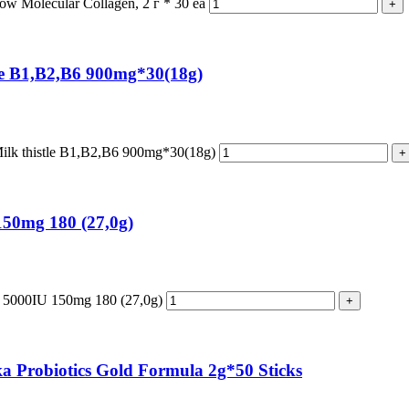
Molecular Collagen, 2 г * 30 ea
le B1,B2,B6 900mg*30(18g)
lk thistle B1,B2,B6 900mg*30(18g)
50mg 180 (27,0g)
 5000IU 150mg 180 (27,0g)
Probiotics Gold Formula 2g*50 Sticks