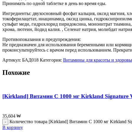
Принимать по одной таблетке в день во время еды.
Ингредиенты: двухосновный фосфат кальция, оксид магния, хлор
токоферилацетат, ниацинамид, оксид цинка, гидроксипропилмет
сульфат меди, гидрохлорид пиридоксина, мононитрат тиамина, 
хрома, лютеин, йодид калия. , Селенат натрия, молибдат натри
Противопоказания и предупреждения:
Не предназначен для использования беременными или кормящ
проконсультируйтесь с врачом перед использованием. Прекрати
Артикул:
БАД018
Категория:
Витамины для красоты и здоровь
Похожие
[Kirkland] Витамин С 1000 мг Kirkland Signature
35,604
₩
Количество товара [Kirkland] Витамин С 1000 мг Kirkland Si
В корзину