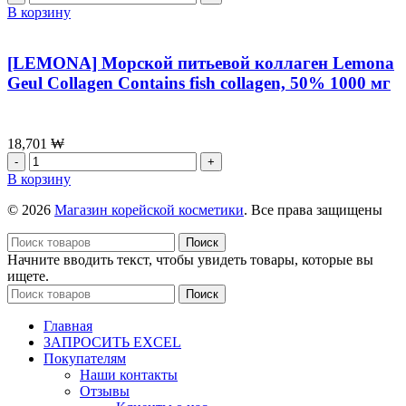
180шт
товара
В корзину
Kopдицeпc
Dong
Chung
[LEMONA] Морской питьевой коллаген Lemona
Hacho
Geul Collagen Contains fish collagen, 50% 1000 мг
Gold
Dong
Chung
Hacho
18,701
₩
100g*2
Количество
товара
В корзину
[LEMONA]
Морской
© 2026
Магазин корейской косметики
. Все права защищены
питьевой
коллаген
Поиск
Lemona
Начните вводить текст, чтобы увидеть товары, которые вы
Geul
ищете.
Collagen
Поиск
Contains
fish
Главная
collagen,
ЗАПРОСИТЬ EXCEL
50%
Покупателям
1000
Наши контакты
мг
Отзывы