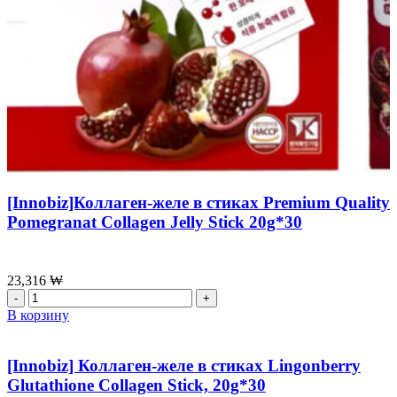
[Innobiz]Коллаген-желе в стиках Premium Quality
Pomegranat Collagen Jelly Stick 20g*30
23,316
₩
Количество
товара
В корзину
[Innobiz]Коллаген-
желе
в
[Innobiz] Коллаген-желе в стиках Lingonberry
стиках
Glutathione Collagen Stick, 20g*30
Premium