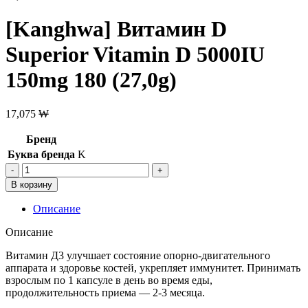
[Kanghwa] Витамин D
Superior Vitamin D 5000IU
150mg 180 (27,0g)
17,075
₩
Бренд
Буква бренда
K
Количество
товара
В корзину
[Kanghwa]
Витамин
Описание
D
Superior
Описание
Vitamin
D
Витамин Д3 улучшает состояние опорно-двигательного
5000IU
аппарата и здоровье костей, укрепляет иммунитет. Принимать
150mg
взрослым по 1 капсуле в день во время еды,
180
продолжительность приема — 2-3 месяца.
(27,0g)