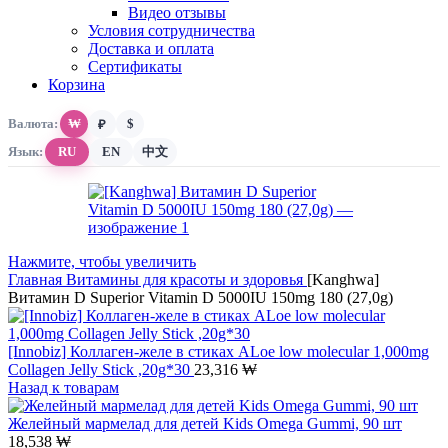
Видео отзывы
Условия сотрудничества
Доставка и оплата
Сертификаты
Корзина
Валюта:
₩
$
₽
Язык:
RU
EN
中文
Нажмите, чтобы увеличить
Главная
Витамины для красоты и здоровья
[Kanghwa]
Витамин D Superior Vitamin D 5000IU 150mg 180 (27,0g)
[Innobiz] Коллаген-желе в стиках ALoe low molecular 1,000mg
Collagen Jelly Stick ,20g*30
23,316
₩
Назад к товарам
Желейный мармелад для детей Kids Omega Gummi, 90 шт
18,538
₩