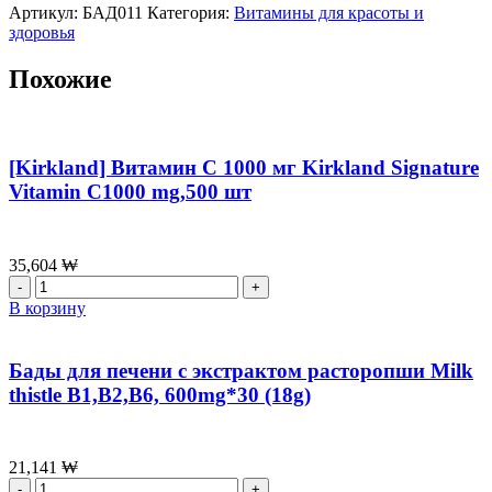
Артикул:
БАД011
Категория:
Витамины для красоты и
здоровья
Похожие
[Kirkland] Витамин С 1000 мг Kirkland Signature
Vitamin C1000 mg,500 шт
35,604
₩
Количество
товара
В корзину
[Kirkland]
Витамин
С
Бады для печени с экстрактом расторопши Milk
1000
thistle B1,B2,B6, 600mg*30 (18g)
мг
Kirkland
Signature
Vitamin
21,141
₩
C1000
Количество