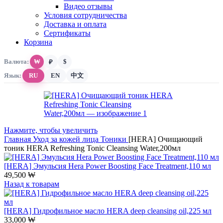
Видео отзывы
Условия сотрудничества
Доставка и оплата
Сертификаты
Корзина
Валюта:
₩
$
₽
Язык:
RU
EN
中文
Нажмите, чтобы увеличить
Главная
Уход за кожей лица
Тоники
[HERA] Очищающий
тоник HERA Refreshing Tonic Cleansing Water,200мл
[HERA] Эмульсия Hera Power Boosting Face Treatment,110 мл
49,500
₩
Назад к товарам
[HERA] Гидрофильное масло HERA deep cleansing oil,225 мл
33,000
₩