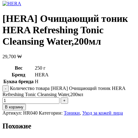
[HERA] Очищающий тоник
HERA Refreshing Tonic
Cleansing Water,200мл
29,700
₩
Вес
250 г
Бренд
HERA
Буква бренда
H
Количество товара [HERA] Очищающий тоник HERA
Refreshing Tonic Cleansing Water,200мл
В корзину
Артикул:
HR040
Категории:
Тоники
,
Уход за кожей лица
Похожие