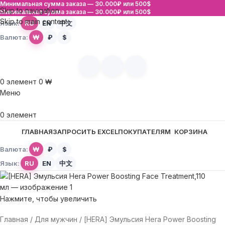
Минимальная сумма заказа —
30.000₽ или 500$
Skip to navigation
Минимальная сумма заказа —
30.000₽ или 500$
Skip to main content
Язык:
RU
EN
中文
Валюта:
₩
₽
$
0
элемент
0
₩
Меню
0
элемент
ГЛАВНАЯ
ЗАПРОСИТЬ EXCEL
ПОКУПАТЕЛЯМ
КОРЗИНА
Валюта:
₩
₽
$
Язык:
RU
EN
中文
Нажмите, чтобы увеличить
Главная
Для мужчин
[HERA] Эмульсия Hera Power Boosting