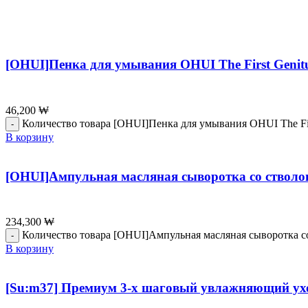
[OHUI]Пенка для умывания OHUI The First Genitu
46,200
₩
Количество товара [OHUI]Пенка для умывания OHUI The Firs
В корзину
[OHUI]Ампульная масляная сыворотка со стволов
234,300
₩
Количество товара [OHUI]Ампульная масляная сыворотка со
В корзину
[Su:m37] Премиум 3-х шаговый увлажняющий уход SU