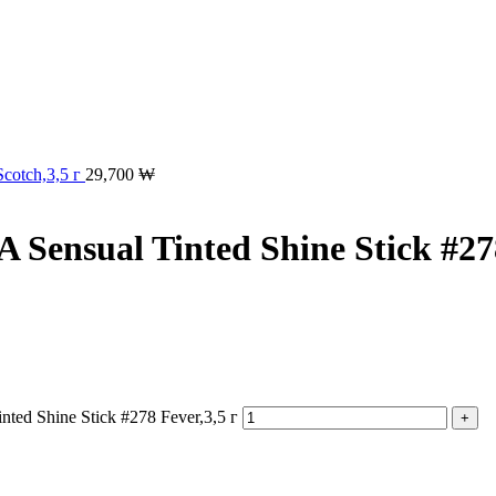
cotch,3,5 г
29,700
₩
ensual Tinted Shine Stick #278
ed Shine Stick #278 Fever,3,5 г