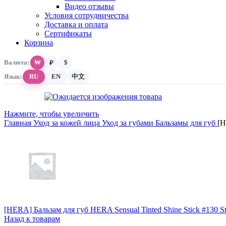
Видео отзывы
Условия сотрудничества
Доставка и оплата
Сертификаты
Корзина
Валюта:
₩
$
₽
Язык:
RU
EN
中文
Нажмите, чтобы увеличить
Главная
Уход за кожей лица
Уход за губами
Бальзамы для губ
[H
[HERA] Бальзам для губ HERA Sensual Tinted Shine Stick #130 St
Назад к товарам