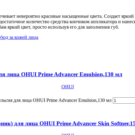
ечивает невероятно красивые насыщенные цвета. Создает яркий
остаточное количество средства кончиком аппликатора и нанеси
ам яркий цвет, просто используя его для заполнения губ.
Уход за кожей лица
я лица OHUI Prime Advancer Emulsion,130 мл
OHUI
ьсия для лица OHUI Prime Advancer Emulsion,130 мл
ик) для лица ОHUI Prime Advancer Skin Softner,1