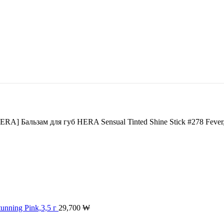
ERA] Бальзам для губ HERA Sensual Tinted Shine Stick #278 Fever,
unning Pink,3,5 г
29,700
₩