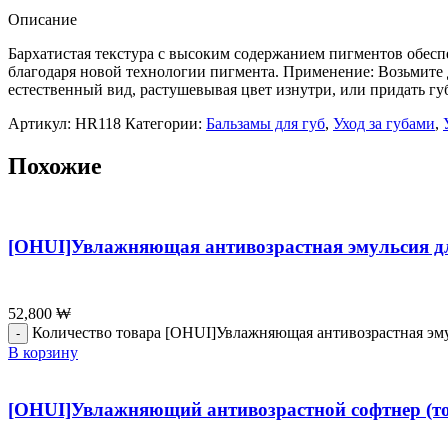
Описание
Бархатистая текстура с высоким содержанием пигментов обесп
благодаря новой технологии пигмента. Применение: Возьмите д
естественный вид, растушевывая цвет изнутри, или придать губ
Артикул:
HR118
Категории:
Бальзамы для губ
,
Уход за губами
,
Похожие
[OHUI]Увлажняющая антивозрастная эмульсия дл
52,800
₩
Количество товара [OHUI]Увлажняющая антивозрастная эмул
В корзину
[OHUI]Увлажняющий антивозрастной софтнер (тон