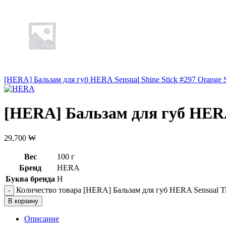
[HERA] Бальзам для губ HERA Sensual Shine Stick #297 Orange S
[HERA] Бальзам для губ HERA S
29,700
₩
Вес
100 г
Бренд
HERA
Буква бренда
H
Количество товара [HERA] Бальзам для губ HERA Sensual Tint
В корзину
Описание