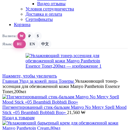
Видео отзывы
Условия сотрудничества
Доставка и оплата
Сертификаты
Корзина
Валюта:
₩
$
₽
Язык:
RU
EN
中文
Нажмите, чтобы увеличить
Главная
Уход за кожей лица
Тонеры
Увлажняющий тонер-
эссенция для обезвоженной кожи Manyo Panthetoin Essence
Toner,200мл
Пигментированный стик-бальзам Manyo No Mercy Spell Mood
Stick «05 Beambidi Bobbidi Boo»
21,560
₩
Назад к товарам