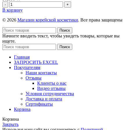
R
Количество
ber
товара
В корзину
With
Бальзам
Soothing
для
© 2026
Магазин корейской косметики
. Все права защищены
Allantoin,
губ
45г+5мл
Sulwhasoo
Поиск
Perfecting
Начните вводить текст, чтобы увидеть товары, которые вы
Lip
ищете.
Color
Поиск
No.
2370
Главная
Peoni,
ЗАПРОСИТЬ EXCEL
3
Покупателям
г
Наши контакты
Отзывы
Клиенты о нас
Видео отзывы
Условия сотрудничества
Доставка и оплата
Сертификаты
Корзина
Корзина
Закрыть
Используя наш сайт вы соглашаетесь с
Политикой