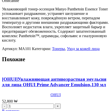
Описание
обезвоженной
кожи
Увлажняющий тонер-эссенция Manyo Panthetoin Essence Toner
Manyo
успокаивает раздражение, устраняет шелушение и
Panthetoin
восстанавливает кожу, повреждённую ветром, перепадом
Essence
температур и другими внешними раздражающими факторами.
Toner,200мл
Восполняет недостаток влаги, укрепляет защитный барьер и
предотвращает обезвоженность. Содержит запатентованный
комплекс Panthetoin™, церамиды, софольянс и гиалуроновую
кислоту.
Артикул:
MA101
Категории:
Тонеры
,
Уход за кожей лица
Похожие
[OHUI]Увлажняющая антивозрастная эмульсия
для лица OHUI Prime Advancer Emulsion,130 мл
OHUI
52,800
₩
Количество
товара
В корзину