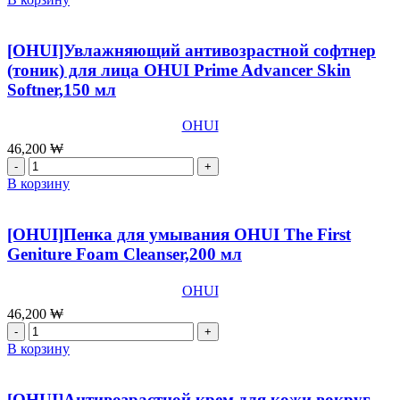
[OHUI]Увлажняющая
антивозрастная
эмульсия
[OHUI]Увлажняющий антивозрастной софтнер
для
(тоник) для лица ОHUI Prime Advancer Skin
лица
Softner,150 мл
OHUI
Prime
Advancer
OHUI
Emulsion,130
46,200
₩
мл
Количество
товара
В корзину
[OHUI]Увлажняющий
антивозрастной
софтнер
[OHUI]Пенка для умывания OHUI The First
(тоник)
Geniture Foam Cleanser,200 мл
для
лица
OHUI
ОHUI
Prime
46,200
₩
Advancer
Количество
Skin
товара
В корзину
Softner,150
[OHUI]Пенка
мл
для
умывания
[OHUI]Антивозрастной крем для кожи вокруг