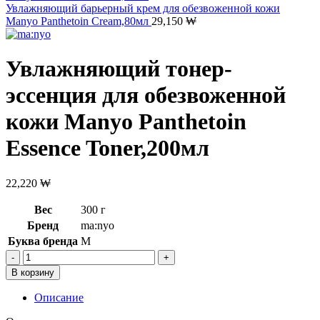
Увлажняющий барьерный крем для обезвоженной кожи
Manyo Panthetoin Cream,80мл
29,150
₩
Увлажняющий тонер-
эссенция для обезвоженной
кожи Manyo Panthetoin
Essence Toner,200мл
22,220
₩
Вес
300 г
Бренд
ma:nyo
Буква бренда
M
Количество
товара
В корзину
Увлажняющий
тонер-
Описание
эссенция
для