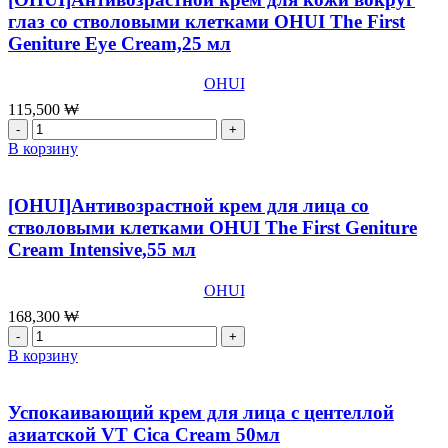
OHUI
глаз со стволовыми клетками OHUI The First
The
Geniture Eye Cream,25 мл
First
Geniture
Foam
OHUI
Cleanser,200
115,500
₩
мл
Количество
товара
В корзину
[OHUI]Антивозрастной
крем
для
[OHUI]Антивозрастной крем для лица со
кожи
стволовыми клетками OHUI The First Geniture
вокруг
Cream Intensive,55 мл
глаз
со
стволовыми
OHUI
клетками
168,300
₩
OHUI
Количество
The
товара
В корзину
First
[OHUI]Антивозрастной
Geniture
крем
Eye
для
Успокаивающий крем для лица с центеллой
Cream,25
лица
азиатской VT Cica Cream 50мл
мл
со