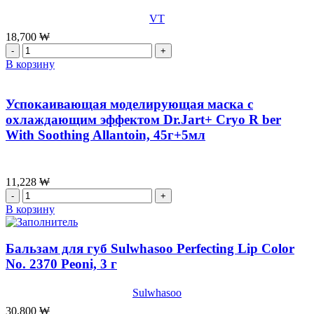
стволовыми
VT
клетками
OHUI
18,700
₩
The
Количество
First
товара
В корзину
Geniture
Успокаивающий
Cream
крем
Intensive,55
для
Успокаивающая моделирующая маска с
мл
лица
охлаждающим эффектом Dr.Jart+ Cryo R ber
с
With Soothing Allantoin, 45г+5мл
центеллой
азиатской
VT
Cica
11,228
₩
Cream
Количество
50мл
товара
В корзину
Успокаивающая
моделирующая
маска
Бальзам для губ Sulwhasoo Perfecting Lip Color
с
No. 2370 Peoni, 3 г
охлаждающим
эффектом
Sulwhasoo
Dr.Jart+
Cryo
30,800
₩