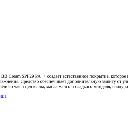
BB Cream SPF29 PA++ создаёт естественное покрытие, которое 
ажнения. Средство обеспечивает дополнительную защиту от уль
лёного чая и центеллы, масла манго и сладкого миндаля, гиалу
лица