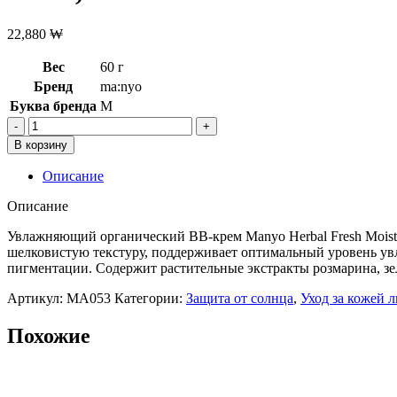
22,880
₩
Вес
60 г
Бренд
ma:nyo
Буква бренда
M
Количество
товара
В корзину
Увлажняющий
органический
Описание
BB-
крем
Описание
Manyo
Herbal
Увлажняющий органический BB-крем Manyo Herbal Fresh Moist 
Fresh
шелковистую текстуру, поддерживает оптимальный уровень увл
Moist
пигментации. Содержит растительные экстракты розмарина, зе
BB
Артикул:
MA053
Категории:
Защита от солнца
,
Уход за кожей 
Cream
SPF29
PA++,30мл
Похожие