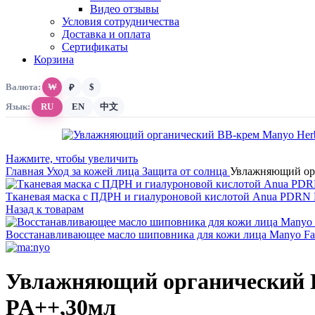
Видео отзывы
Условия сотрудничества
Доставка и оплата
Сертификаты
Корзина
Валюта:
₩
$
₽
Язык:
RU
EN
中文
Нажмите, чтобы увеличить
Главная
Уход за кожей лица
Защита от солнца
Увлажняющий орг
Тканевая маска с ПДРН и гиалуроновой кислотой Anua PDRN Hy
Назад к товарам
Восстанавливающее масло шиповника для кожи лица Manyo Fac
Увлажняющий органический B
PA++,30мл