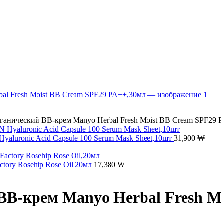
анический BB-крем Manyo Herbal Fresh Moist BB Cream SPF29 
aluronic Acid Capsule 100 Serum Mask Sheet,10шт
31,900
₩
tory Rosehip Rose Oil,20мл
17,380
₩
B-крем Manyo Herbal Fresh M