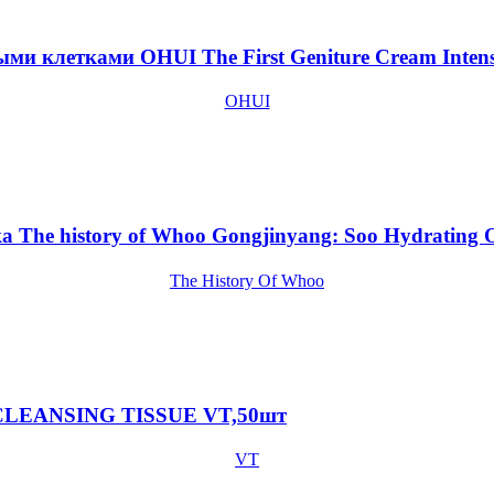
ми клетками OHUI The First Geniture Cream Intens
OHUI
The history of Whoo Gongjinyang: Soo Hydrating O
The History Of Whoo
 CLEANSING TISSUE VT,50шт
VT