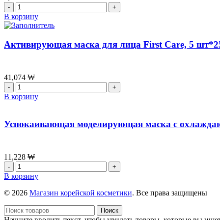
The
Количество
history
товара
В корзину
of
[VT]
Whoo
Салфетки
Gongjinyang:
для
Активирующая маска для лица First Care, 5 шт*2
Soo
снятия
Hydrating
макияжа
Overnight
CICA
Mask,
MILD
41,074
₩
100
CLEANSING
Количество
мл
TISSUE
товара
В корзину
VT,50шт
Активирующая
маска
для
Успокаивающая моделирующая маска с охлаждающи
лица
First
Care,
5
11,228
₩
шт*25г
Количество
товара
В корзину
Успокаивающая
моделирующая
© 2026
Магазин корейской косметики
. Все права защищены
маска
с
Поиск
охлаждающим
Начните вводить текст, чтобы увидеть товары, которые вы ищет