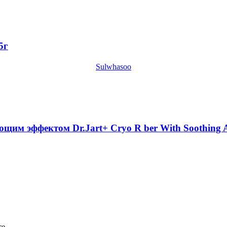
5г
Sulwhasoo
м эффектом Dr.Jart+ Cryo R ber With Soothing Al
е.