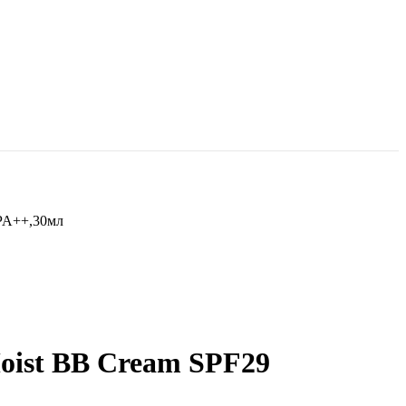
PA++,30мл
oist BB Cream SPF29