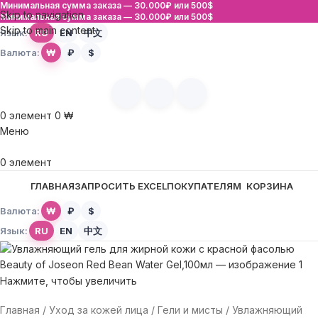
Минимальная сумма заказа —
30.000₽ или 500$
Skip to navigation
Минимальная сумма заказа —
30.000₽ или 500$
Skip to main content
Язык:
RU
EN
中文
Валюта:
₩
₽
$
0
элемент
0
₩
Меню
0
элемент
ГЛАВНАЯ
ЗАПРОСИТЬ EXCEL
ПОКУПАТЕЛЯМ
КОРЗИНА
Валюта:
₩
₽
$
Язык:
RU
EN
中文
Нажмите, чтобы увеличить
Главная
Уход за кожей лица
Гели и мисты
Увлажняющий