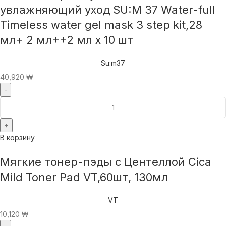
увлажняющий уход SU:M 37 Water-full
Timeless water gel mask 3 step kit,28
мл+ 2 мл++2 мл x 10 шт
Su:m37
40,920
₩
В корзину
Мягкие тонер-пэды с Центеллой Cica
Mild Toner Pad VT,60шт, 130мл
VT
10,120
₩