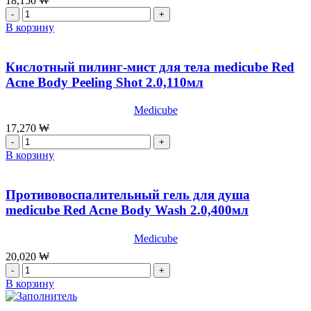
18,150
₩
Количество
товара
В корзину
Пилинг
для
тела
Кислотный пилинг-мист для тела medicube Red
с
Acne Body Peeling Shot 2.0,110мл
хлорноватистой
кислотой
Medicube
medicube
Hypocholorous
17,270
₩
Acid
Количество
Body
товара
В корзину
Peel
Кислотный
Shot,
пилинг-
280мл
мист
Противовоспалительный гель для душа
для
medicube Red Acne Body Wash 2.0,400мл
тела
medicube
Medicube
Red
Acne
20,020
₩
Body
Количество
Peeling
товара
В корзину
Shot
Противовоспалительный
2.0,110мл
гель