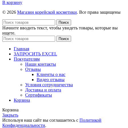
OF
товара
В корзину
WHOO
[The
WHOOSPA
history
© 2026
Магазин корейской косметики
. Все права защищены
Essential
of
Moisturizer,220
whoo]Масло-
Поиск
мл
гель
Начните вводить текст, чтобы увидеть товары, которые вы
для
ищете.
душа
Поиск
SPA
The
Главная
history
ЗАПРОСИТЬ EXCEL
of
Покупателям
whoo
Наши контакты
WHOOSPA
Отзывы
Oil
Клиенты о нас
Shower,
Видео отзывы
220
Условия сотрудничества
ml
Доставка и оплата
Сертификаты
Корзина
Корзина
Закрыть
Используя наш сайт вы соглашаетесь с
Политикой
Конфиденциальности
.