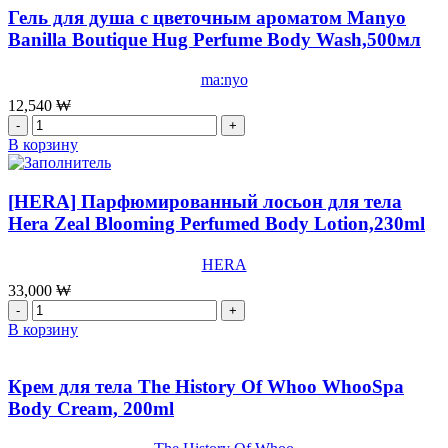
для
Гель для душа с цветочным ароматом Manyo
душа
Banilla Boutique Hug Perfume Body Wash,500мл
medicube
Red
ma:nyo
Acne
Body
12,540
₩
Wash
Количество
2.0,400мл
товара
В корзину
Гель
для
душа
[HERA] Парфюмированный лосьон для тела
с
Hera Zeal Blooming Perfumed Body Lotion,230ml
цветочным
ароматом
HERA
Manyo
Banilla
33,000
₩
Boutique
Количество
Hug
товара
В корзину
Perfume
[HERA]
Body
Парфюмированный
Wash,500мл
лосьон
Крем для тела The History Of Whoo WhooSpa
для
Body Cream, 200ml
тела
Hera