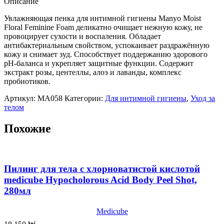
Описание
гигиены
Manyo
Увлажняющая пенка для интимной гигиены Manyo Moist
Moist
Floral Feminine Foam деликатно очищает нежную кожу, не
Floral
провоцирует сухости и воспаления. Обладает
Feminine
антибактериальным свойством, успокаивает раздражённую
Foam,150мл
кожу и снимает зуд. Способствует поддержанию здорового
pH-баланса и укрепляет защитные функции. Содержит
экстракт розы, центеллы, алоэ и лаванды, комплекс
пробиотиков.
Артикул:
MA058
Категории:
Для интимной гигиены
,
Уход за
телом
Похожие
Пилинг для тела с хлорноватистой кислотой
medicube Hypocholorous Acid Body Peel Shot,
280мл
Medicube