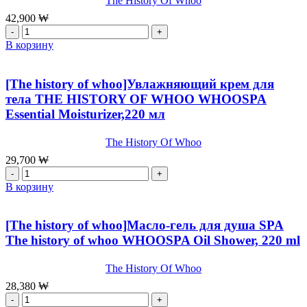
The History Of Whoo
Zeal
Blooming
42,900
₩
Perfumed
Количество
Body
товара
В корзину
Lotion,230ml
Крем
для
тела
[The history of whoo]Увлажняющий крем для
The
тела THE HISTORY OF WHOO WHOOSPA
History
Essential Moisturizer,220 мл
Of
Whoo
WhooSpa
The History Of Whoo
Body
29,700
₩
Cream,
Количество
200ml
товара
В корзину
[The
history
of
[The history of whoo]Масло-гель для душа SPA
whoo]Увлажняющий
The history of whoo WHOOSPA Oil Shower, 220 ml
крем
для
The History Of Whoo
тела
THE
28,380
₩
HISTORY
Количество