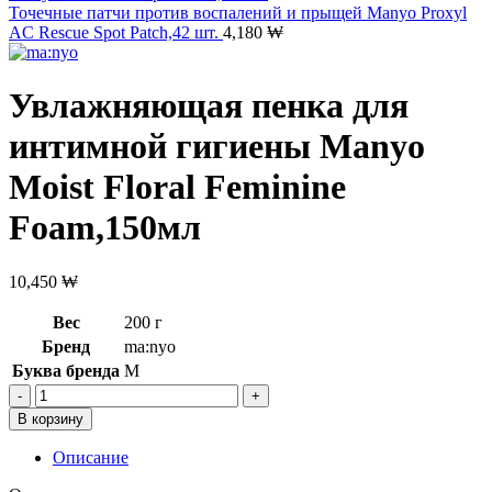
Точечные патчи против воспалений и прыщей Manyo Proxyl
AC Rescue Spot Patch,42 шт.
4,180
₩
Увлажняющая пенка для
интимной гигиены Manyo
Moist Floral Feminine
Foam,150мл
10,450
₩
Вес
200 г
Бренд
ma:nyo
Буква бренда
M
Количество
товара
В корзину
Увлажняющая
пенка
Описание
для
интимной