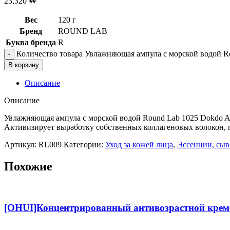
23,320
₩
Вес
120 г
Бренд
ROUND LAB
Буква бренда
R
Количество товара Увлажняющая ампула с морской водой R
В корзину
Описание
Описание
Увлажняющая ампула с морской водой Round Lab 1025 Dokdo Am
Активизирует выработку собственных коллагеновых волокон, п
Артикул:
RL009
Категории:
Уход за кожей лица
,
Эссенции, сыв
Похожие
[OHUI]Концентрированный антивозрастной крем 