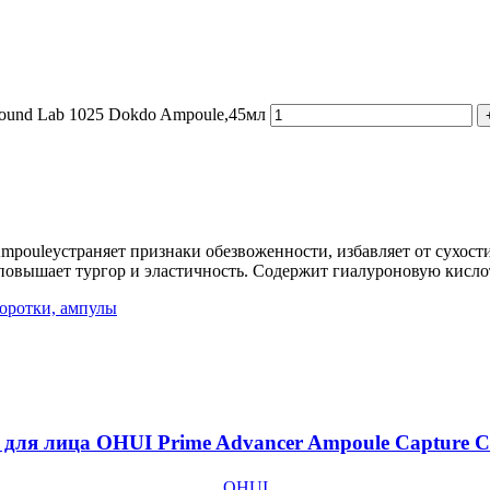
ound Lab 1025 Dokdo Ampoule,45мл
pouleустраняет признаки обезвоженности, избавляет от сухости
овышает тургор и эластичность. Содержит гиалуроновую кислоту
оротки, ампулы
для лица OHUI Prime Advancer Ampoule Capture C
OHUI