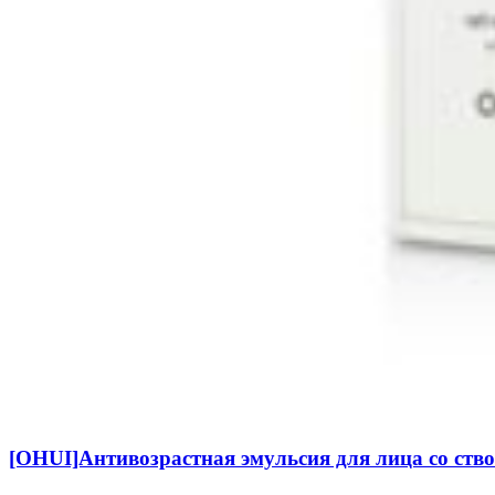
[OHUI]Антивозрастная эмульсия для лица со ство