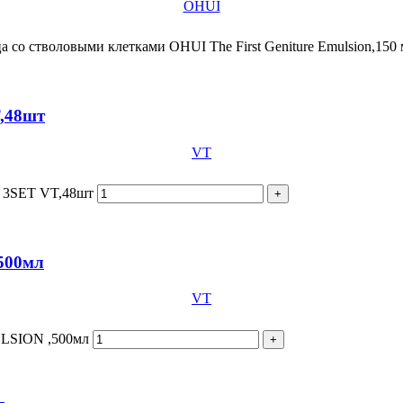
OHUI
 со стволовыми клетками OHUI The First Geniture Emulsion,150
,48шт
VT
H 3SET VT,48шт
500мл
VT
ULSION ,500мл