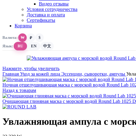
Видео отзывы
Условия сотрудничества
Доставка и оплата
Сертификаты
Корзина
Валюта:
₩
$
₽
Язык:
RU
EN
中文
Нажмите, чтобы увеличить
Главная
Уход за кожей лица
Эссенции, сыворотки, ампулы
Увла
Ночная отшелушивающая маска с морской водой Round Lab 102
Назад к товарам
Очищающая глиняная маска с морской водой Round Lab 1025 
Увлажняющая ампула с морск