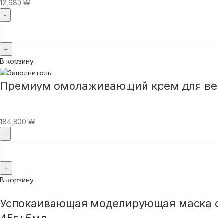
12,980
₩
В корзину
Премиум омолаживающий крем для век S
184,800
₩
В корзину
Успокаивающая моделирующая маска с о
45г+5мл