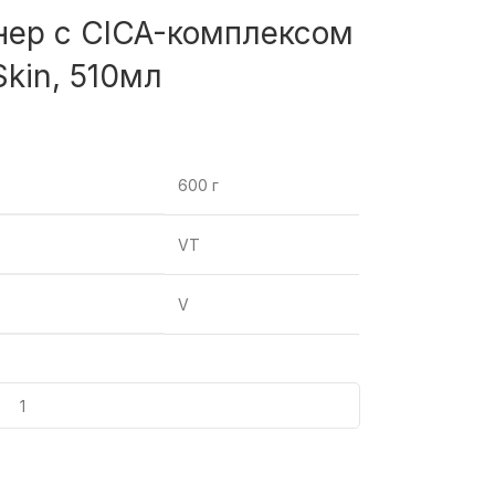
нер с CICA-комплексом
Skin, 510мл
600 г
VT
V