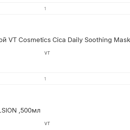
 VT Cosmetics Cica Daily Soothing Mask
VT
SION ,500мл
VT