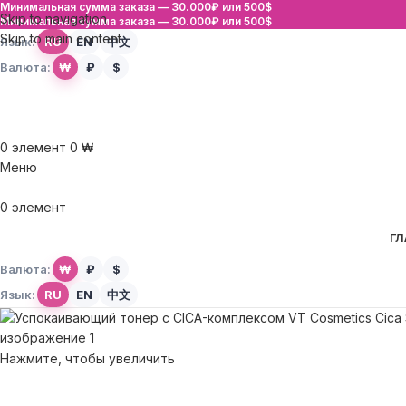
Минимальная сумма заказа —
30.000₽ или 500$
Skip to navigation
Минимальная сумма заказа —
30.000₽ или 500$
Skip to main content
Язык:
RU
EN
中文
Валюта:
₩
₽
$
0
элемент
0
₩
Меню
0
элемент
ГЛ
Валюта:
₩
₽
$
Язык:
RU
EN
中文
Нажмите, чтобы увеличить