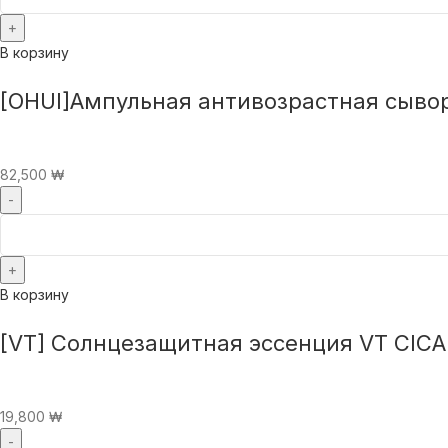
В корзину
[OHUI]Ампульная антивозрастная сывор
82,500
₩
В корзину
[VT] Солнцезащитная эссенция VT CIC
19,800
₩