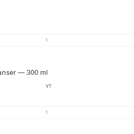
anser — 300 ml
VT