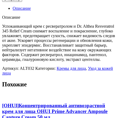
Успокаивающий
крем
Описание
с
ресвератролом
Описание
Dr.
Althea
Успокаивающий крем с ресвератролом и Dr. Althea Resveratrol
345
345 Relief Cream снимает воспаление и покраснение, глубоко
Relief
увлажняет, предотвращает сухость, снижает видимость следов
Cream,50мл
от акне. Ускоряет процессы регенерации и обновления кожи,
укрепляет эпидермис. Восстанавливает защитный барьер,
нейтрализует негативное воздействие на кожу окружающих
факторов. Содержит ресвератрол, ниацинамид, пантенол,
церамиды, гиалуроновую кислоту, экстракт центеллы.
Артикул:
ALT032
Категории:
Кремы для лица
,
Уход за кожей
лица
Похожие
[OHUI]Концентрированный антивозрастной
крем для лица OHUI Prime Advancer Ampoule
Capture Cream,50 мл