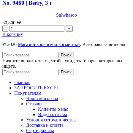
No. 9460 | Berry, 3 г
охлаждающим
эффектом
Sulwhasoo
Dr.Jart+
Cryo
30,800
₩
R
Количество
ber
товара
В корзину
With
Бальзам
Soothing
для
© 2026
Магазин корейской косметики
. Все права защищены
Allantoin,
губ
45г+5мл
Sulwhasoo
Поиск
Perfecting
Начните вводить текст, чтобы увидеть товары, которые вы
Lip
ищете.
Color
Поиск
No.
9460
Главная
|
ЗАПРОСИТЬ EXCEL
Berry,
Покупателям
3
Наши контакты
г
Отзывы
Клиенты о нас
Видео отзывы
Условия сотрудничества
Доставка и оплата
Сертификаты