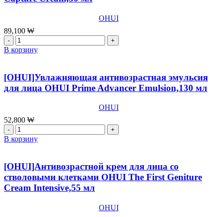
OHUI
89,100
₩
Количество
товара
В корзину
[OHUI]Концентрированный
антивозрастной
крем
[OHUI]Увлажняющая антивозрастная эмульсия
для
для лица OHUI Prime Advancer Emulsion,130 мл
лица
OHUI
OHUI
Prime
Advancer
52,800
₩
Ampoule
Количество
Capture
товара
В корзину
Cream,50
[OHUI]Увлажняющая
мл
антивозрастная
эмульсия
[OHUI]Антивозрастной крем для лица со
для
стволовыми клетками OHUI The First Geniture
лица
Cream Intensive,55 мл
OHUI
Prime
Advancer
OHUI
Emulsion,130