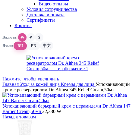
Видео отзывы
Условия сотрудничества
Доставка и оплата
Сертификаты
Корзина
Валюта:
₩
$
₽
Язык:
RU
EN
中文
Нажмите, чтобы увеличить
Главная
Уход за кожей лица
Кремы для лица
Успокаивающий
крем с ресвератролом Dr. Althea 345 Relief Cream,50мл
Успокаивающий барьерный крем с церамидами Dr. Althea 147
Barrier Cream,50мл
22,330
₩
Назад к товарам