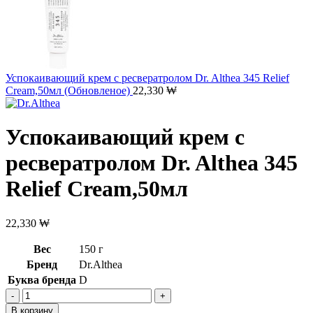
Успокаивающий крем с ресвератролом Dr. Althea 345 Relief
Cream,50мл (Обновленое)
22,330
₩
Успокаивающий крем с
ресвератролом Dr. Althea 345
Relief Cream,50мл
22,330
₩
Вес
150 г
Бренд
Dr.Althea
Буква бренда
D
Количество
товара
В корзину