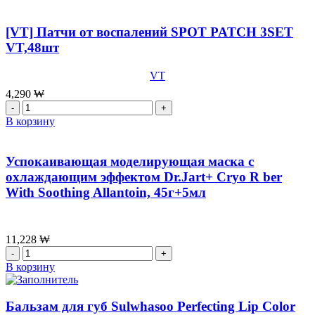
Набор
Emulsion,150
успокаивающих
мл
масок
[VT] Патчи от воспалений SPOT PATCH 3SET
с
VT,48шт
центеллой
VT
VT
Cosmetics
Cica
4,290
₩
Daily
Количество
Soothing
товара
В корзину
MaskT,350гр
[VT]
(30шт)
Патчи
от
Успокаивающая моделирующая маска с
воспалений
охлаждающим эффектом Dr.Jart+ Cryo R ber
SPOT
With Soothing Allantoin, 45г+5мл
PATCH
3SET
VT,48шт
11,228
₩
Количество
товара
В корзину
Успокаивающая
моделирующая
маска
Бальзам для губ Sulwhasoo Perfecting Lip Color
с