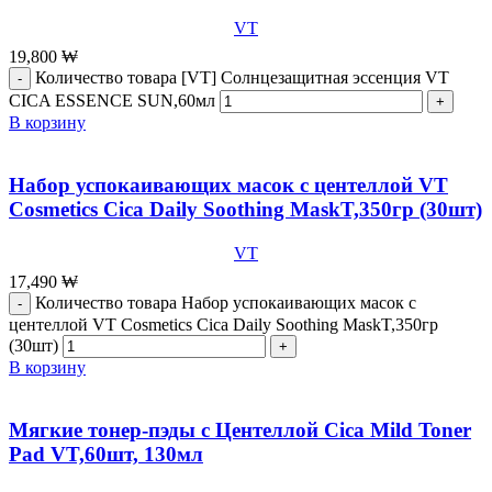
VT
19,800
₩
Количество товара [VT] Солнцезащитная эссенция VT
CICA ESSENCE SUN,60мл
В корзину
Набор успокаивающих масок с центеллой VT
Cosmetics Cica Daily Soothing MaskT,350гр (30шт)
VT
17,490
₩
Количество товара Набор успокаивающих масок с
центеллой VT Cosmetics Cica Daily Soothing MaskT,350гр
(30шт)
В корзину
Мягкие тонер-пэды с Центеллой Cica Mild Toner
Pad VT,60шт, 130мл