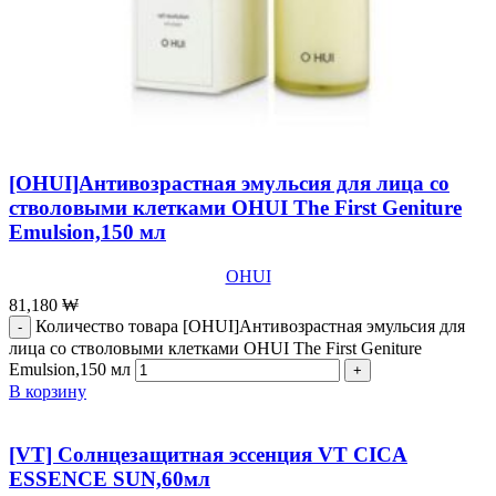
[OHUI]Антивозрастная эмульсия для лица со
стволовыми клетками OHUI The First Geniture
Emulsion,150 мл
OHUI
81,180
₩
Количество товара [OHUI]Антивозрастная эмульсия для
лица со стволовыми клетками OHUI The First Geniture
Emulsion,150 мл
В корзину
[VT] Солнцезащитная эссенция VT CICA
ESSENCE SUN,60мл