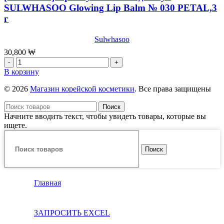
CICA
SULWHASOO Glowing Lip Balm № 030 PETAL,3
шт
EMULSION
г
,500мл
Sulwhasoo
30,800
₩
Количество
товара
В корзину
[Sulwhasoo]
Премиум
© 2026
Магазин корейской косметики
. Все права защищены
бальзам
для
Поиск
губ
Начните вводить текст, чтобы увидеть товары, которые вы
SULWHASOO
ищете.
Glowing
Lip
Поиск
Balm
№
030
PETAL,3
Главная
г
ЗАПРОСИТЬ EXCEL