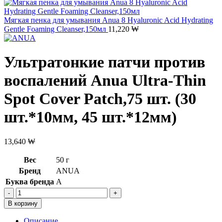
Мягкая пенка для умывания Anua 8 Hyaluronic Acid Hydrating
Gentle Foaming Cleanser,150мл
11,220
₩
Ультратонкие патчи против
воспалений Anua Ultra-Thin
Spot Cover Patch,75 шт. (30
шт.*10мм, 45 шт.*12мм)
13,640
₩
Вес
50 г
Бренд
ANUA
Буква бренда
A
Количество
товара
В корзину
Ультратонкие
патчи
Описание