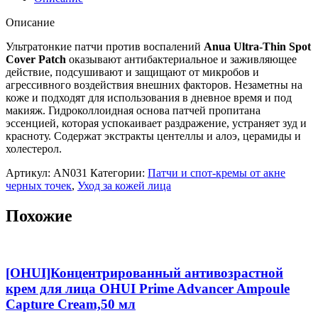
против
воспалений
Описание
Anua
Ultra-
Ультратонкие патчи против воспалений
Anua Ultra-Thin Spot
Thin
Cover Patch
оказывают антибактериальное и заживляющее
Spot
действие, подсушивают и защищают от микробов и
Cover
агрессивного воздействия внешних факторов. Незаметны на
Patch,75
коже и подходят для использования в дневное время и под
шт.
макияж. Гидроколлоидная основа патчей пропитана
(30
эссенцией, которая успокаивает раздражение, устраняет зуд и
шт.*10мм,
красноту. Содержат экстракты центеллы и алоэ, церамиды и
45
холестерол.
шт.*12мм)
Артикул:
AN031
Категории:
Патчи и спот-кремы от акне
черных точек
,
Уход за кожей лица
Похожие
[OHUI]Концентрированный антивозрастной
крем для лица OHUI Prime Advancer Ampoule
Capture Cream,50 мл