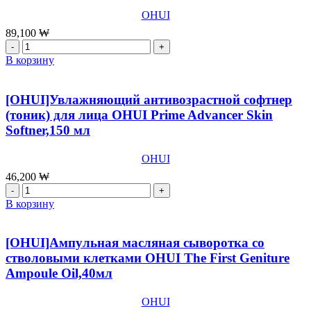
OHUI
89,100
₩
Количество
товара
В корзину
[OHUI]Концентрированный
антивозрастной
крем
[OHUI]Увлажняющий антивозрастной софтнер
для
(тоник) для лица ОHUI Prime Advancer Skin
лица
Softner,150 мл
OHUI
Prime
Advancer
OHUI
Ampoule
46,200
₩
Capture
Количество
Cream,50
товара
В корзину
мл
[OHUI]Увлажняющий
антивозрастной
софтнер
[OHUI]Ампульная масляная сыворотка со
(тоник)
стволовыми клетками OHUI The First Geniture
для
Ampoule Oil,40мл
лица
ОHUI
Prime
OHUI