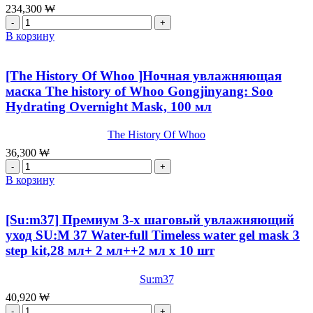
Advancer
234,300
₩
Skin
Количество
Softner,150
товара
В корзину
мл
[OHUI]Ампульная
масляная
сыворотка
[The History Of Whoo ]Ночная увлажняющая
со
маска The history of Whoo Gongjinyang: Soo
стволовыми
Hydrating Overnight Mask, 100 мл
клетками
OHUI
The
The History Of Whoo
First
36,300
₩
Geniture
Количество
Ampoule
товара
В корзину
Oil,40мл
[The
History
Of
[Su:m37] Премиум 3-х шаговый увлажняющий
Whoo
уход SU:M 37 Water-full Timeless water gel mask 3
]Ночная
step kit,28 мл+ 2 мл++2 мл x 10 шт
увлажняющая
маска
The
Su:m37
history
40,920
₩
of
Количество