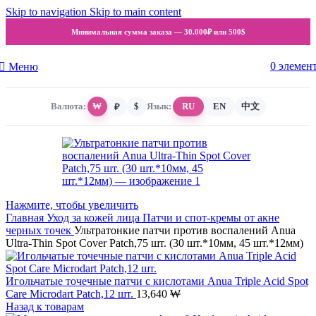
Skip to navigation
Skip to main content
Минимальная сумма заказа —
30.000₽ или 500$
0
элемен
Меню
Валюта:
₩
$
Язык:
RU
EN
中文
₽
Нажмите, чтобы увеличить
Главная
Уход за кожей лица
Патчи и спот-кремы от акне
черных точек
Ультратонкие патчи против воспалений Anua
Ultra-Thin Spot Cover Patch,75 шт. (30 шт.*10мм, 45 шт.*12мм)
Игольчатые точечные патчи с кислотами Anua Triple Acid Spot
Care Microdart Patch,12 шт.
13,640
₩
Назад к товарам