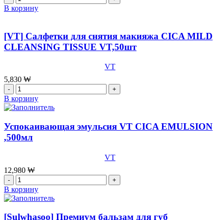
Whoo
товара
В корзину
Gongjinyang:
[Su:m37]
Soo
Премиум
Hydrating
3-
[VT] Салфетки для снятия макияжа CICA MILD
Overnight
х
CLEANSING TISSUE VT,50шт
Mask,
шаговый
100
увлажняющий
мл
VT
уход
SU:M
5,830
₩
37
Количество
Water-
товара
В корзину
full
[VT]
Timeless
Салфетки
water
для
Успокаивающая эмульсия VT CICA EMULSION
gel
снятия
,500мл
mask
макияжа
3
CICA
step
VT
MILD
kit,28
CLEANSING
12,980
₩
мл+
TISSUE
Количество
2
VT,50шт
товара
В корзину
мл++2
Успокаивающая
мл
эмульсия
x
VT
[Sulwhasoo] Премиум бальзам для губ
10