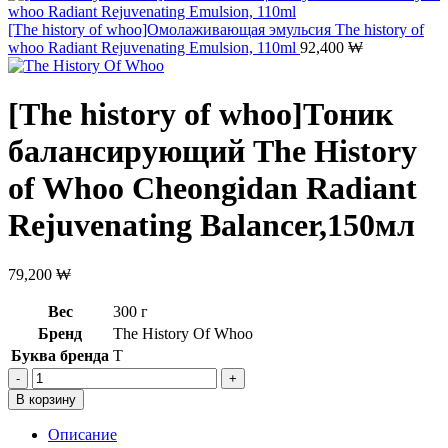
[The history of whoo]Омолаживающая эмульсия The history of
whoo Radiant Rejuvenating Emulsion, 110ml
92,400
₩
[The history of whoo]Тоник
балансирующий The History
of Whoo Cheongidan Radiant
Rejuvenating Balancer,150мл
79,200
₩
Вес
300 г
Бренд
The History Of Whoo
Буква бренда
T
Количество
товара
В корзину
[The
history
Описание
of