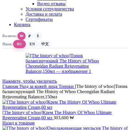
Видео отзывы
Условия сотрудничества
Доставка и оплата
Сертификаты
Корзина
Валюта:
₩
$
₽
Язык:
RU
EN
中文
Нажмите, чтобы увеличить
Главная
Уход за кожей лица
Тоники
[The history of whoo]Тоник
балансирующий The History of Whoo Cheongidan Radiant
Rejuvenating Balancer,150мл
[The history of whoo]Крем The History Of Whoo Ultimate
Regenerating Cream,60 мл
303,600
₩
Назад к товарам