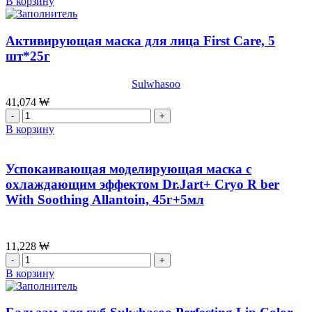
В корзину
Emulsion,150
Концентрированная
мл
сыворотка
Sulwhasoo
Активирующая маска для лица First Care, 5
Concentrated
шт*25г
Ginseng
Rejuvenating
Sulwhasoo
Ampoule,
20
41,074
₩
мл
Количество
товара
В корзину
Активирующая
маска
для
Успокаивающая моделирующая маска с
лица
охлаждающим эффектом Dr.Jart+ Cryo R ber
First
With Soothing Allantoin, 45г+5мл
Care,
5
шт*25г
11,228
₩
Количество
товара
В корзину
Успокаивающая
моделирующая
маска