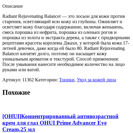
whoo]Тоник
Описание
балансирующий
The
Radiant Rejuvenating Balancer — это лосьон для кожи против
History
старения, осветляющий всю кожу из глубины. Оживляет и
of
осветляет кожу благодаря содержанию, включая женьшень,
Whoo
смесь порошка из нефрита, порошка из оленьих рогов и
Cheongidan
порошка из золота и экстракта дерева, а также с придворными
Radiant
рецептами красоты королевы Джахи, у которой была кожа 17-
Rejuvenating
летней девочки, даже когда ей было 80. Radiant Rejuvenating
Balancer,150мл
Balancer кипятят долго, поэтому он насыщает кожу
уникальным ароматом и текстурой. Способ применения:
После умывания нанесите необходимое количество на лицо
руками или ватой.
Артикул:
11362
Категории:
Тоники
,
Уход за кожей лица
Похожие
[OHUI]Концентрированный антивозрастной
крем для глаз OHUI Prime Advancer Eye
Cream,25 мл