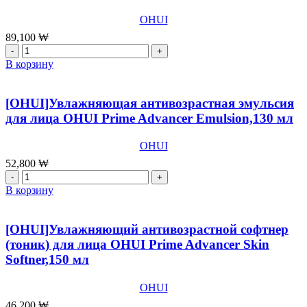
OHUI
89,100
₩
Количество
товара
В корзину
[OHUI]Концентрированный
антивозрастной
крем
[OHUI]Увлажняющая антивозрастная эмульсия
для
для лица OHUI Prime Advancer Emulsion,130 мл
глаз
OHUI
OHUI
Prime
Advancer
52,800
₩
Eye
Количество
Cream,25
товара
В корзину
мл
[OHUI]Увлажняющая
антивозрастная
эмульсия
[OHUI]Увлажняющий антивозрастной софтнер
для
(тоник) для лица ОHUI Prime Advancer Skin
лица
Softner,150 мл
OHUI
Prime
Advancer
OHUI
Emulsion,130
46,200
₩