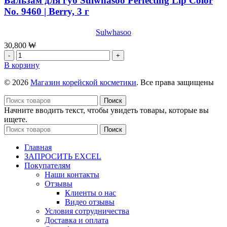
Бальзам для губ Sulwhasoo Perfecting Lip Color
с
No. 9460 | Berry, 3 г
охлаждающим
эффектом
Sulwhasoo
Dr.Jart+
Cryo
30,800
₩
R
Количество
ber
товара
В корзину
With
Бальзам
Soothing
для
© 2026
Магазин корейской косметики
. Все права защищены
Allantoin,
губ
45г+5мл
Sulwhasoo
Поиск
Perfecting
Начните вводить текст, чтобы увидеть товары, которые вы
Lip
ищете.
Color
Поиск
No.
9460
Главная
|
ЗАПРОСИТЬ EXCEL
Berry,
Покупателям
3
Наши контакты
г
Отзывы
Клиенты о нас
Видео отзывы
Условия сотрудничества
Доставка и оплата