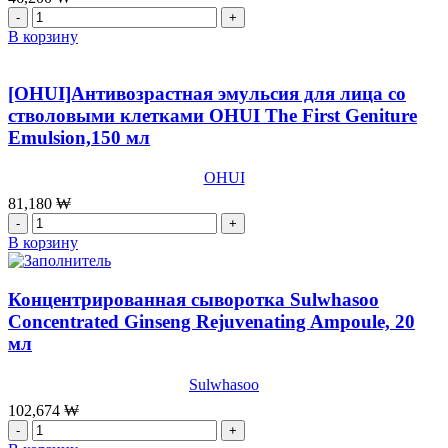
мл
Количество
товара
В корзину
[OHUI]Увлажняющий
антивозрастной
софтнер
[OHUI]Антивозрастная эмульсия для лица со
(тоник)
стволовыми клетками OHUI The First Geniture
для
Emulsion,150 мл
лица
ОHUI
Prime
OHUI
Advancer
81,180
₩
Skin
Количество
Softner,150
товара
В корзину
мл
[OHUI]Антивозрастная
эмульсия
для
Концентрированная сыворотка Sulwhasoo
лица
Concentrated Ginseng Rejuvenating Ampoule, 20
со
мл
стволовыми
клетками
OHUI
Sulwhasoo
The
102,674
₩
First
Количество
Geniture
товара