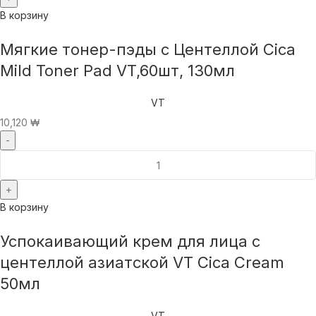
В корзину
Мягкие тонер-пэды с Центеллой Cica
Mild Toner Pad VT,60шт, 130мл
VT
10,120
₩
В корзину
Успокаивающий крем для лица с
центеллой азиатской VT Cica Cream
50мл
VT