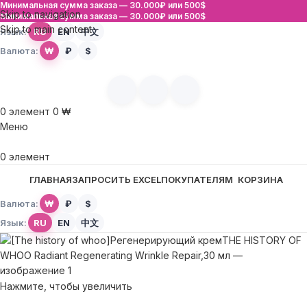
Минимальная сумма заказа —
30.000₽ или 500$
Skip to navigation
Минимальная сумма заказа —
30.000₽ или 500$
Skip to main content
Язык:
RU
EN
中文
Валюта:
₩
₽
$
0
элемент
0
₩
Меню
0
элемент
ГЛАВНАЯ
ЗАПРОСИТЬ EXCEL
ПОКУПАТЕЛЯМ
КОРЗИНА
Валюта:
₩
₽
$
Язык:
RU
EN
中文
Нажмите, чтобы увеличить