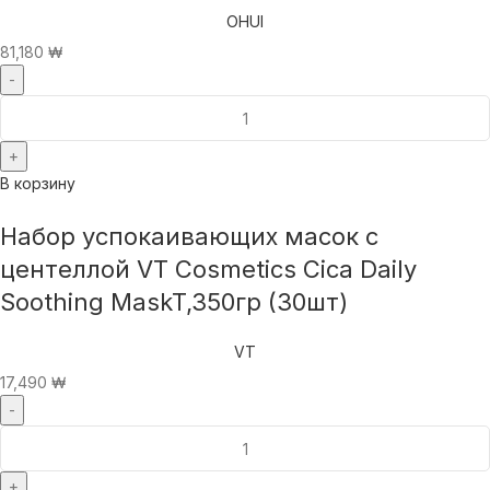
OHUI
81,180
₩
В корзину
Набор успокаивающих масок с
центеллой VT Cosmetics Cica Daily
Soothing MaskT,350гр (30шт)
VT
17,490
₩