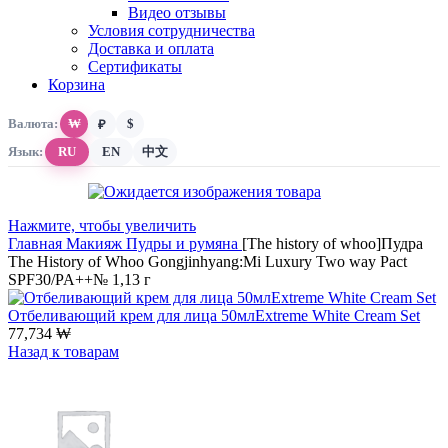
Видео отзывы
Условия сотрудничества
Доставка и оплата
Сертификаты
Корзина
Валюта:
₩
$
₽
Язык:
RU
EN
中文
Нажмите, чтобы увеличить
Главная
Макияж
Пудры и румяна
[The history of whoo]Пудра
The History of Whoo Gongjinhyang:Mi Luxury Two way Pact
SPF30/PA++№ 1,13 г
Отбеливающий крем для лица 50млExtreme White Cream Set
77,734
₩
Назад к товарам