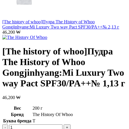
[The history of whoo]Пудра The History of Whoo
Gongjinhyang:Mi Luxury Two way Pact SPF30/PA++№ 2,13 г
46,200
₩
[The history of whoo]Пудра
The History of Whoo
Gongjinhyang:Mi Luxury Two
way Pact SPF30/PA++№ 1,13 г
46,200
₩
Вес
200 г
Бренд
The History Of Whoo
Буква бренда
T
Количество