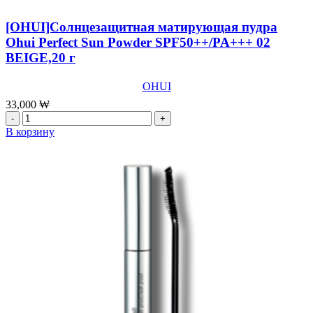
[OHUI]Солнцезащитная матирующая пудра
Ohui Perfect Sun Powder SPF50++/PA+++ 02
BEIGE,20 г
OHUI
33,000
₩
Количество
товара
В корзину
[OHUI]Солнцезащитная
матирующая
пудра
Ohui
Perfect
Sun
Powder
SPF50++/PA+++
02
BEIGE,20
г