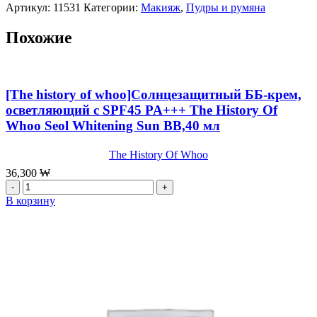
Артикул:
11531
Категории:
Макияж
,
Пудры и румяна
Похожие
[The history of whoo]Солнцезащитный ББ-крем,
осветляющий с SPF45 PA+++ The History Of
Whoo Seol Whitening Sun BB,40 мл
The History Of Whoo
36,300
₩
Количество
товара
В корзину
[The
history
of
whoo]Солнцезащитный
ББ-
крем,
осветляющий
с
SPF45