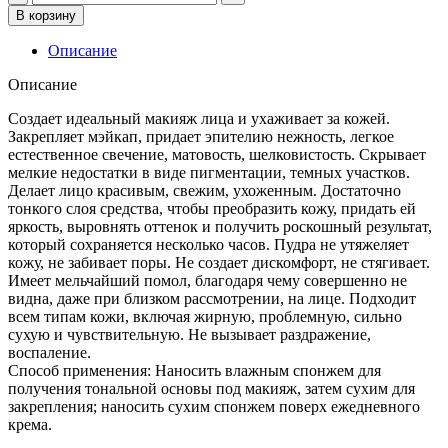
товара
В корзину
[The
history
Описание
of
whoo]Пудра
Описание
The
History
Создает идеальный макияж лица и ухаживает за кожей.
of
Закрепляет мэйкап, придает эпителию нежность, легкое
Whoo
естественное свечение, матовость, шелковистость. Скрывает
Gongjinhyang:Mi
мелкие недостатки в виде пигментации, темных участков.
Luxury
Делает лицо красивым, свежим, ухоженным. Достаточно
Two
тонкого слоя средства, чтобы преобразить кожу, придать ей
way
яркость, выровнять оттенок и получить роскошный результат,
Pact
который сохраняется несколько часов. Пудра не утяжеляет
SPF30/PA++
кожу, не забивает поры. Не создает дискомфорт, не стягивает.
№
Имеет мельчайший помол, благодаря чему совершенно не
1,13
видна, даже при близком рассмотрении, на лице. Подходит
г
всем типам кожи, включая жирную, проблемную, сильно
сухую и чувствительную. Не вызывает раздражение,
воспаление.
Способ применения: Наносить влажным спонжем для
получения тональной основы под макияж, затем сухим для
закрепления; наносить сухим спонжем поверх ежедневного
крема.