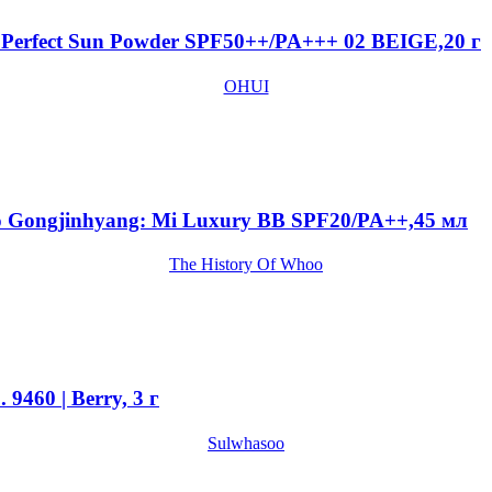
erfect Sun Powder SPF50++/PA+++ 02 BEIGE,20 г
OHUI
oo Gongjinhyang: Mi Luxury BB SPF20/PA++,45 мл
The History Of Whoo
9460 | Berry, 3 г
Sulwhasoo