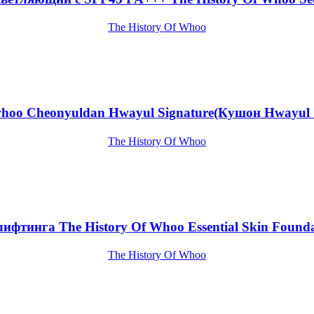
The History Of Whoo
f whoo Cheonyuldan Hwayul Signature(Кушон Hwayul
The History Of Whoo
лифтинга The History Of Whoo Essential Skin Found
The History Of Whoo