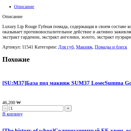
history
Описание
of
whoo]Помада
Описание
для
губ
Luxury Lip Rouge Губная помада, содержащая в своем составе 
The
оказывает противовоспалительное действие и активно заживляет
History
экстракт гардении, экстракт ангелики, золото, экстракт пуэрар
of
Артикул:
11541
Категории:
Для губ
,
Макияж
,
Помады и блеск
Whoo
Luxury
Lip
Похожие
Rouge
No.
21
Coral
[SU:M37]База под макияж SUM37 LosecSumma Gol
Pink,6
г
46,200
₩
Количество
товара
В корзину
[SU:M37]База
под
макияж
[The history of whoo]Солнцезащитный ББ-крем, о