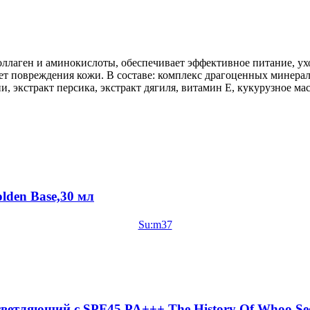
коллаген и аминокислоты, обеспечивает эффективное питание, ух
 повреждения кожи. В составе: комплекс драгоценных минералов 
ии, экстракт персика, экстракт дягиля, витамин Е, кукурузное мас
den Base,30 мл
Su:m37
светляющий с SPF45 PA+++ The History Of Whoo Se