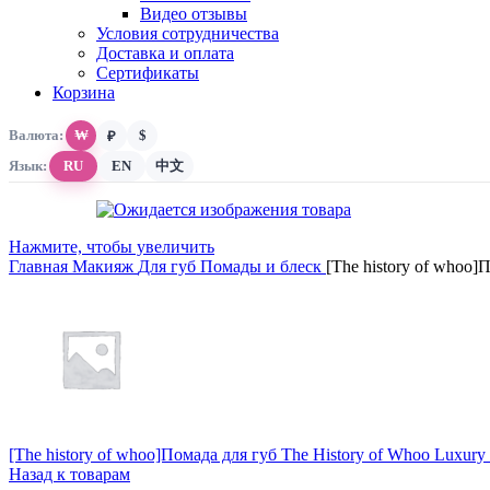
Видео отзывы
Условия сотрудничества
Доставка и оплата
Сертификаты
Корзина
Валюта:
₩
$
₽
Язык:
RU
EN
中文
Нажмите, чтобы увеличить
Главная
Макияж
Для губ
Помады и блеск
[The history of whoo]
[The history of whoo]Помада для губ The History of Whoo Luxur
Назад к товарам