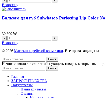
of
товара
В корзину
Whoo
Бальзам
Gongjinhyang:
для
Mi
губ
Бальзам для губ Sulwhasoo Perfecting Lip Color N
Luxury
Sulwhasoo
BB
Perfecting
SPF20/PA++,45
Lip
мл
Color
30,800
₩
No.
Количество
9460
товара
В корзину
|
Бальзам
Berry,
для
© 2026
Магазин корейской косметики
. Все права защищены
3
губ
г
Sulwhasoo
Поиск
Perfecting
Начните вводить текст, чтобы увидеть товары, которые вы ищет
Lip
Поиск
Color
No.520(AMBER),
Главная
3
ЗАПРОСИТЬ EXCEL
г
Покупателям
Наши контакты
Отзывы
Клиенты о нас
Видео отзывы