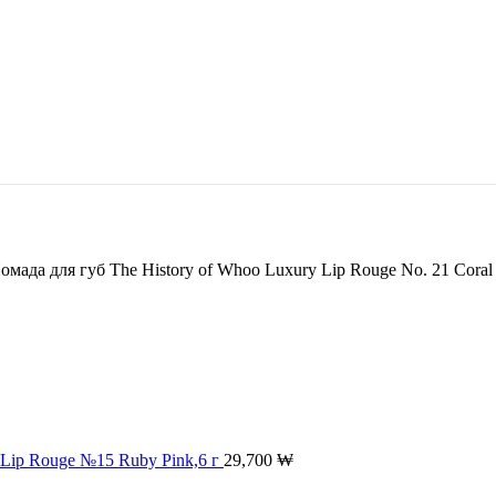
Помада для губ The History of Whoo Luxury Lip Rouge No. 21 Coral 
y Lip Rouge №15 Ruby Pink,6 г
29,700
₩