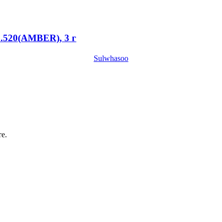
o.520(AMBER), 3 г
Sulwhasoo
е.