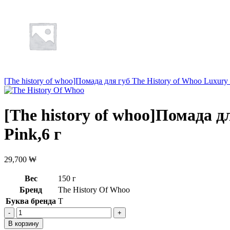
[The history of whoo]Помада для губ The History of Whoo Luxur
[The history of whoo]Помада д
Pink,6 г
29,700
₩
Вес
150 г
Бренд
The History Of Whoo
Буква бренда
T
Количество
товара
В корзину
[The