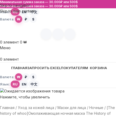
Минимальная сумма заказа —
30.000₽ или 500$
Skip to navigation
Минимальная сумма заказа —
30.000₽ или 500$
Skip to main content
Язык:
RU
EN
中文
Валюта:
₩
₽
$
0
элемент
0
₩
Меню
0
элемент
ГЛАВНАЯ
ЗАПРОСИТЬ EXCEL
ПОКУПАТЕЛЯМ
КОРЗИНА
Валюта:
₩
₽
$
Язык:
RU
EN
中文
Нажмите, чтобы увеличить
Главная
Уход за кожей лица
Маски для лица
Ночные
[The
history of whoo]Омолаживающая ночная маска The History of