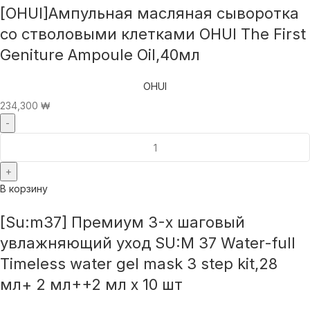
[OHUI]Ампульная масляная сыворотка
со стволовыми клетками OHUI The First
Geniture Ampoule Oil,40мл
OHUI
234,300
₩
В корзину
[Su:m37] Премиум 3-х шаговый
увлажняющий уход SU:M 37 Water-full
Timeless water gel mask 3 step kit,28
мл+ 2 мл++2 мл x 10 шт