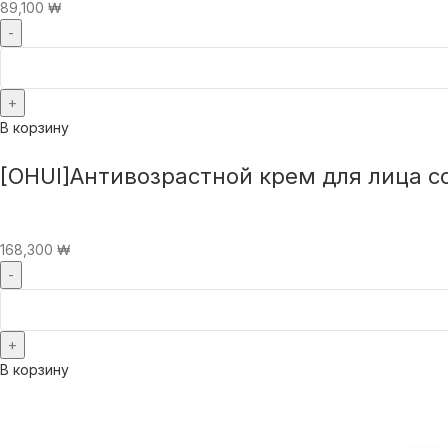
89,100
₩
В корзину
[OHUI]Антивозрастной крем для лица со
168,300
₩
В корзину