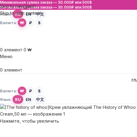
Минимальная сумма заказа —
30.000₽ или 500$
Skip to navigation
Минимальная сумма заказа —
30.000₽ или 500$
Skip to main content
Язык:
RU
EN
中文
Валюта:
₩
₽
$
0
элемент
0
₩
Меню
0
элемент
ГЛ
Валюта:
₩
₽
$
Язык:
RU
EN
中文
Нажмите, чтобы увеличить