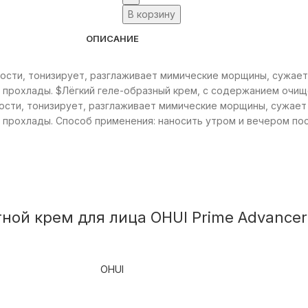
В корзину
ОПИСАНИЕ
ности, тонизирует, разглаживает мимические морщины, сужае
й прохлады. $Лёгкий геле-образный крем, с содержанием очи
ности, тонизирует, разглаживает мимические морщины, сужае
 прохлады. Способ применения: наносить утром и вечером по
ой крем для лица OHUI Prime Advancer
OHUI