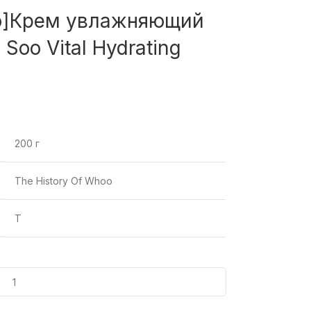
hoo]Крем увлажняющий
 Soo Vital Hydrating
200 г
The History Of Whoo
T