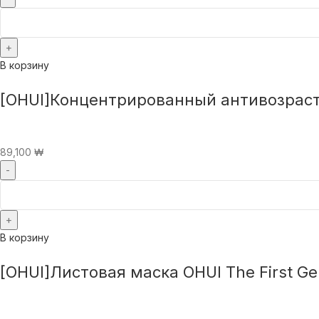
В корзину
[OHUI]Концентрированный антивозрастн
89,100
₩
В корзину
[OHUI]Листовая маска OHUI The First Ge