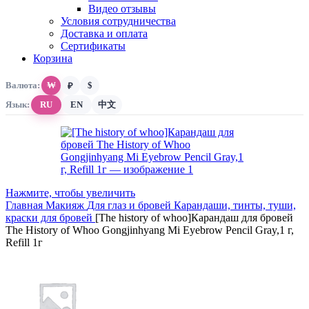
Видео отзывы
Условия сотрудничества
Доставка и оплата
Сертификаты
Корзина
Валюта:
₩
$
₽
Язык:
RU
EN
中文
Нажмите, чтобы увеличить
Главная
Макияж
Для глаз и бровей
Карандаши, тинты, туши,
краски для бровей
[The history of whoo]Карандаш для бровей
The History of Whoo Gongjinhyang Mi Eyebrow Pencil Gray,1 г,
Refill 1г