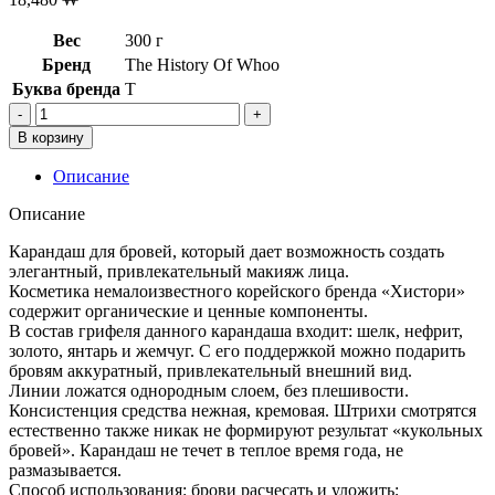
Вес
300 г
Бренд
The History Of Whoo
Буква бренда
T
Количество
товара
В корзину
[The
history
Описание
of
whoo]Карандаш
Описание
для
бровей
Карандаш для бровей, который дает возможность создать
The
элегантный, привлекательный макияж лица.
History
Косметика немалоизвестного корейского бренда «Хистори»
of
содержит органические и ценные компоненты.
Whoo
В состав грифеля данного карандаша входит: шелк, нефрит,
Gongjinhyang
золото, янтарь и жемчуг. С его поддержкой можно подарить
Mi
бровям аккуратный, привлекательный внешний вид.
Eyebrow
Линии ложатся однородным слоем, без плешивости.
Pencil
Консистенция средства нежная, кремовая. Штрихи смотрятся
Gray,1
естественно также никак не формируют результат «кукольных
г,
бровей». Карандаш не течет в теплое время года, не
Refill
размазывается.
1г
Способ использования: брови расчесать и уложить;