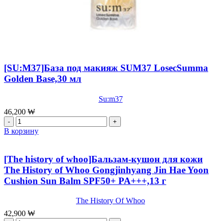
[SU:M37]База под макияж SUM37 LosecSumma
Golden Base,30 мл
Su:m37
46,200
₩
Количество
товара
В корзину
[SU:M37]База
под
макияж
[The history of whoo]Бальзам-кушон для кожи
SUM37
The History of Whoo Gongjinhyang Jin Hae Yoon
LosecSumma
Cushion Sun Balm SPF50+ PA+++,13 г
Golden
Base,30
мл
The History Of Whoo
42,900
₩