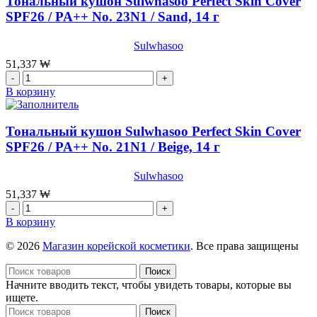
Тональный кушон Sulwhasoo Perfect Skin Cover
Essential
Perfecting
SPF26 / PA++ No. 23N1 / Sand, 14 г
Base,40мл
Twin
Cake
Sulwhasoo
No.
23N1
51,337
₩
/
Количество
Sand,
товара
В корзину
11гр
Тональный
кушон
Sulwhasoo
Тональный кушон Sulwhasoo Perfect Skin Cover
Perfect
SPF26 / PA++ No. 21N1 / Beige, 14 г
Skin
Cover
Sulwhasoo
SPF26
/
51,337
₩
PA++
Количество
No.
товара
В корзину
23N1
Тональный
/
кушон
© 2026
Магазин корейской косметики
. Все права защищены
Sand,
Sulwhasoo
14
Perfect
Поиск
г
Skin
Начните вводить текст, чтобы увидеть товары, которые вы
Cover
ищете.
SPF26
Поиск