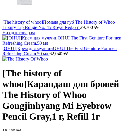
[The history of whoo]Помада для губ The History of Whoo
Luxury Lip Rouge No. 45 Royal Red,6 г
29,700
₩
Назад к товарам
[OHUI]Крем для мужчинOHUI The First Geniture For men
Refreshing Cream,50 мл
62,040
₩
[The history of
whoo]Карандаш для бровей
The History of Whoo
Gongjinhyang Mi Eyebrow
Pencil Gray,1 г, Refill 1г
18,480
₩