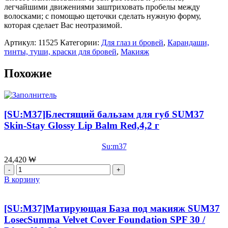
легчайшими движениями заштриховать пробелы между
волосками; с помощью щеточки сделать нужную форму,
которая сделает Вас неотразимой.
Артикул:
11525
Категории:
Для глаз и бровей
,
Карандаши,
тинты, туши, краски для бровей
,
Макияж
Похожие
[SU:M37]Блестящий бальзам для губ SUM37
Skin-Stay Glossy Lip Balm Red,4,2 г
Su:m37
24,420
₩
Количество
товара
В корзину
[SU:M37]Блестящий
бальзам
для
[SU:M37]Матирующая База под макияж SUM37
губ
LosecSumma Velvet Cover Foundation SPF 30 /
SUM37