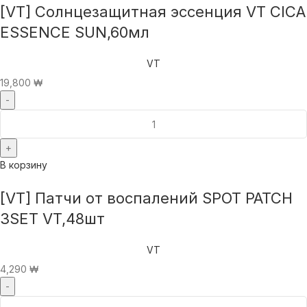
[VT] Солнцезащитная эссенция VT CICA
ESSENCE SUN,60мл
VT
19,800
₩
В корзину
[VT] Патчи от воспалений SPOT PATCH
3SET VT,48шт
VT
4,290
₩