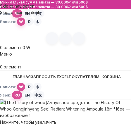
Минимальная сумма заказа —
30.000₽ или 500$
Skip to navigation
Минимальная сумма заказа —
30.000₽ или 500$
Skip to main content
Язык:
RU
EN
中文
Валюта:
₩
₽
$
0
элемент
0
₩
Меню
0
элемент
ГЛАВНАЯ
ЗАПРОСИТЬ EXCEL
ПОКУПАТЕЛЯМ
КОРЗИНА
Валюта:
₩
₽
$
Язык:
RU
EN
中文
Нажмите, чтобы увеличить