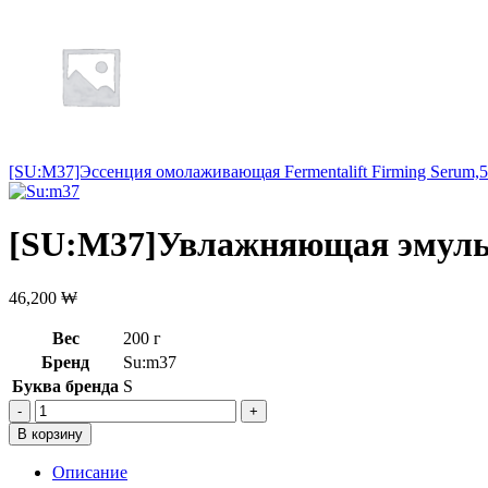
[SU:M37]Эссенция омолаживающая Fermentalift Firming Serum,
[SU:M37]Увлажняющая эмульси
46,200
₩
Вес
200 г
Бренд
Su:m37
Буква бренда
S
Количество
товара
В корзину
[SU:M37]Увлажняющая
эмульсия
Описание
Fermentalift