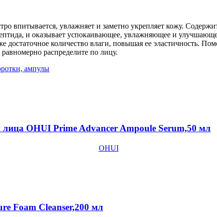
стро впитывается, увлажняет и заметно укрепляет кожу. Содержи
ептида, и оказывает успокаивающее, увлажняющее и улучшающее
оже достаточное количество влаги, повышая ее эластичность. П
 равномерно распределите по лицу.
оротки, ампулы
 лица OHUI Prime Advancer Ampoule Serum,50 мл
OHUI
re Foam Cleanser,200 мл