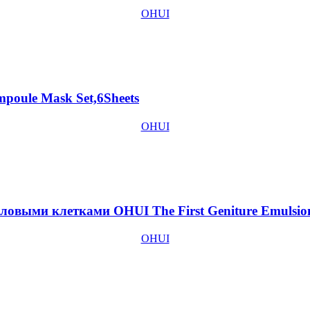
OHUI
poule Mask Set,6Sheets
OHUI
ловыми клетками OHUI The First Geniture Emulsio
OHUI