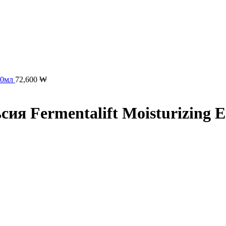
50мл
72,600
₩
я Fermentalift Moisturizing E