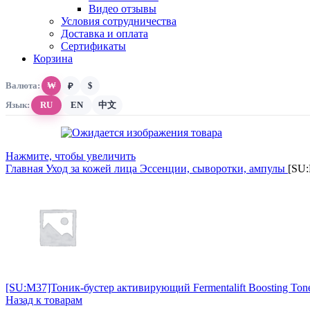
Видео отзывы
Условия сотрудничества
Доставка и оплата
Сертификаты
Корзина
Валюта:
₩
$
₽
Язык:
RU
EN
中文
Нажмите, чтобы увеличить
Главная
Уход за кожей лица
Эссенции, сыворотки, ампулы
[SU:
[SU:M37]Тоник-бустер активирующий Fermentalift Boosting Ton
Назад к товарам