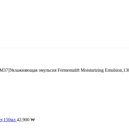
M37]Увлажняющая эмульсия Fermentalift Moisturizing Emulsion,1
er,150мл
42,900
₩