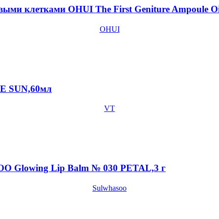
ыми клетками OHUI The First Geniture Ampoule Oi
OHUI
CE SUN,60мл
VT
O Glowing Lip Balm № 030 PETAL,3 г
Sulwhasoo