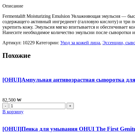
Moisturizing
Описание
Emulsion,130мл
Fermentalift Moisturizing Emulsion Увлажняющая эмульсия — бы
содержащего активный ингредиент (галловую кислоту) и три п
укрепить кожу. Эмульсия мягко впитывается и обеспечивает к
Нанесите необходимое количество эмульсии после сыворотки и
Артикул:
10229
Категории:
Уход за кожей лица
,
Эссенции, сыв
Похожие
[OHUI]Ампульная антивозрастная сыворотка для
82,500
₩
Количество
товара
В корзину
[OHUI]Ампульная
антивозрастная
сыворотка
[OHUI]Пенка для умывания OHUI The First Genitu
для