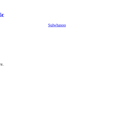
5г
Sulwhasoo
е.