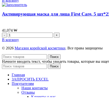
В корзину
[Sulwhasoo]
Премиум
бальзам
Активирующая маска для лица First Care, 5 шт*2
для
губ
SULWHASOO
Glowing
41,074
₩
Lip
Количество
Balm
товара
В корзину
№
Активирующая
030
маска
© 2026
Магазин корейской косметики
. Все права защищены
PETAL,3
для
г
лица
Поиск
First
Начните вводить текст, чтобы увидеть товары, которые вы ищет
Care,
Поиск
5
шт*25г
Главная
ЗАПРОСИТЬ EXCEL
Покупателям
Наши контакты
Отзывы
Клиенты о нас
Видео отзывы
Условия сотрудничества