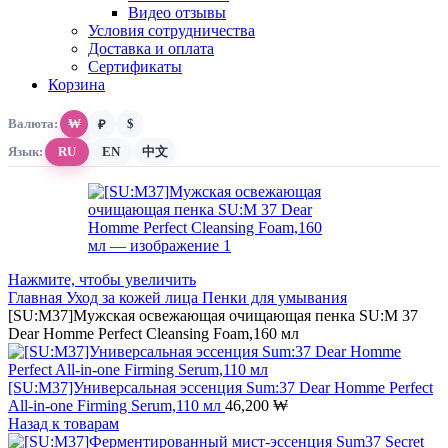
Видео отзывы
Условия сотрудничества
Доставка и оплата
Сертификаты
Корзина
Валюта:
₩
$
₽
Язык:
RU
EN
中文
Нажмите, чтобы увеличить
Главная
Уход за кожей лица
Пенки для умывания
[SU:M37]Мужская освежающая очищающая пенка SU:M 37
Dear Homme Perfect Cleansing Foam,160 мл
[SU:M37]Универсальная эссенция Sum:37 Dear Homme Perfect
All-in-one Firming Serum,110 мл
46,200
₩
Назад к товарам