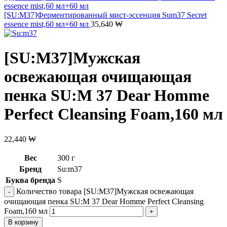
[SU:M37]Ферментированный мист-эссенция Sum37 Secret
essence mist,60 мл+60 мл
35,640
₩
[SU:M37]Мужская
освежающая очищающая
пенка SU:M 37 Dear Homme
Perfect Cleansing Foam,160 мл
22,440
₩
Вес
300 г
Бренд
Su:m37
Буква бренда
S
Количество товара [SU:M37]Мужская освежающая
очищающая пенка SU:M 37 Dear Homme Perfect Cleansing
Foam,160 мл
В корзину