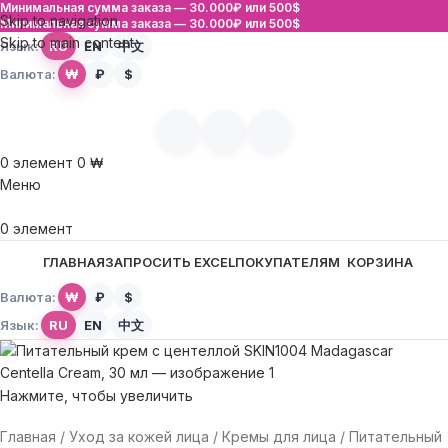
Минимальная сумма заказа —
30.000₽ или 500$
Skip to navigation
Минимальная сумма заказа —
30.000₽ или 500$
Skip to main content
Язык:
RU
EN
中文
Валюта:
₩
₽
$
0
элемент
0
₩
Меню
0
элемент
ГЛАВНАЯ
ЗАПРОСИТЬ EXCEL
ПОКУПАТЕЛЯМ
КОРЗИНА
Валюта:
₩
₽
$
Язык:
RU
EN
中文
Нажмите, чтобы увеличить
Главная
Уход за кожей лица
Кремы для лица
Питательный