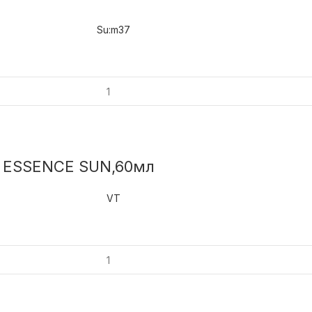
Su:m37
A ESSENCE SUN,60мл
VT