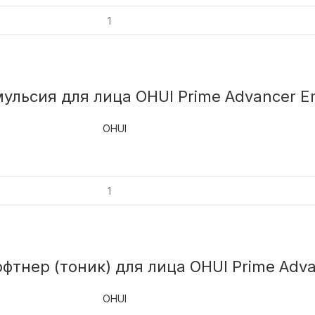
льсия для лица OHUI Prime Advancer Em
OHUI
нер (тоник) для лица ОHUI Prime Advanc
OHUI