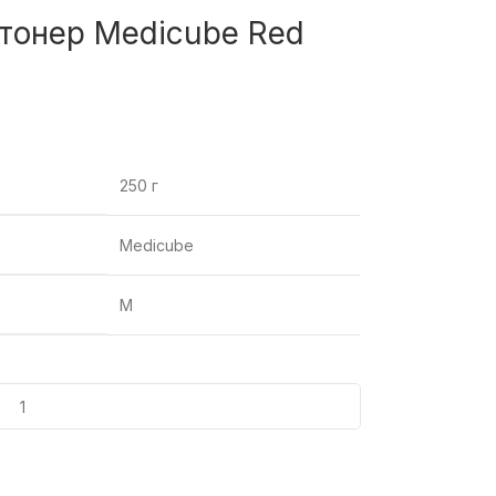
онер Medicube Red
250 г
Medicube
M