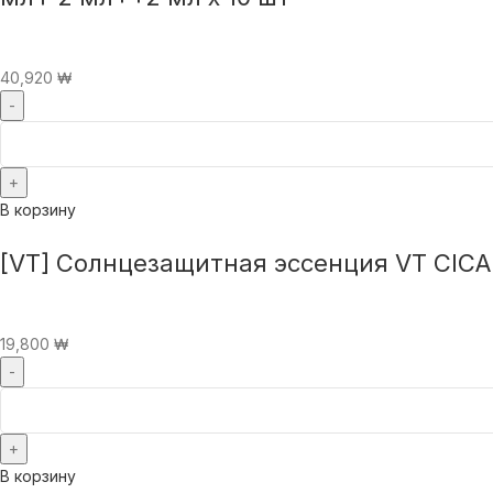
40,920
₩
В корзину
[VT] Солнцезащитная эссенция VT CIC
19,800
₩
В корзину