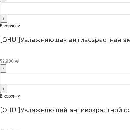
В корзину
[OHUI]Увлажняющая антивозрастная эму
52,800
₩
В корзину
[OHUI]Увлажняющий антивозрастной софт