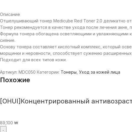
Описание
Отшелушивающий тонер Medicube Red Toner 2.0 деликатно от
Тонер рекомендуется в качестве ухода после лечения акне, п
Формула тонера обогащена осветляющими и увлажняющими ко
сияние.
Основу тонера составляет кислотный комплекс, который осве
морщинки и неровности, способствует сужению расширенных п
Подходит для всех типов кожи.
Артикул:
MDC050
Категории:
Тонеры
,
Уход за кожей лица
Похожие
[OHUI]Концентрированный антивозрастн
89,100
₩