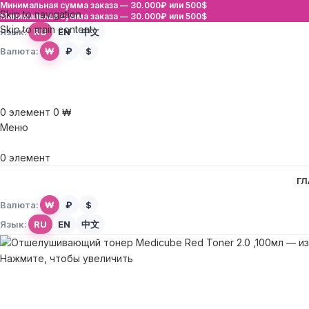
Минимальная сумма заказа —
30.000₽ или 500$
Skip to navigation
Минимальная сумма заказа —
30.000₽ или 500$
Skip to main content
Язык:
RU
EN
中文
Валюта:
₩
₽
$
0
элемент
0
₩
Меню
0
элемент
ГЛ
Валюта:
₩
₽
$
Язык:
RU
EN
中文
Нажмите, чтобы увеличить