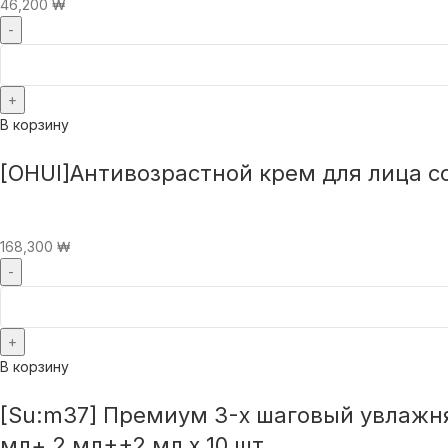
46,200
₩
В корзину
[OHUI]Антивозрастной крем для лица со
168,300
₩
В корзину
[Su:m37] Премиум 3-х шаговый увлажняющ
мл+ 2 мл++2 мл x 10 шт