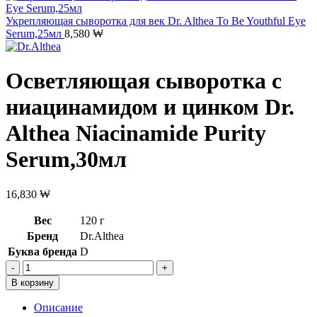
Укрепляющая сыворотка для век Dr. Althea To Be Youthful Eye
Serum,25мл
8,580
₩
Осветляющая сыворотка с
ниацинамидом и цинком Dr.
Althea Niacinamide Purity
Serum,30мл
16,830
₩
Вес
120 г
Бренд
Dr.Althea
Буква бренда
D
Количество
товара
В корзину
Осветляющая
сыворотка
Описание
с