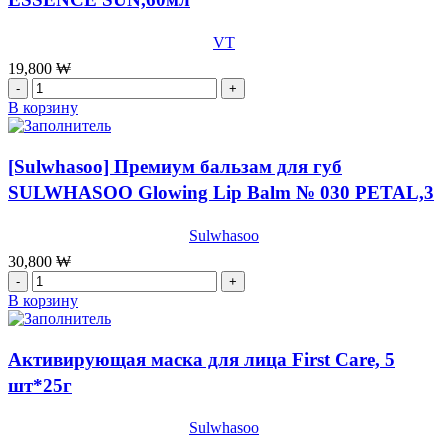
VT
19,800
₩
Количество
товара
В корзину
[VT]
Солнцезащитная
эссенция
[Sulwhasoo] Премиум бальзам для губ
VT
SULWHASOO Glowing Lip Balm № 030 PETAL,3
CICA
ESSENCE
г
SUN,60мл
Sulwhasoo
30,800
₩
Количество
товара
В корзину
[Sulwhasoo]
Премиум
бальзам
Активирующая маска для лица First Care, 5
для
шт*25г
губ
SULWHASOO
Glowing
Sulwhasoo
Lip