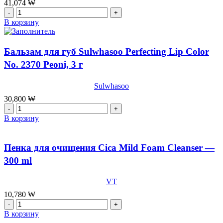
41,074
₩
Balm
Количество
№
товара
В корзину
030
Активирующая
PETAL,3
маска
г
для
Бальзам для губ Sulwhasoo Perfecting Lip Color
лица
No. 2370 Peoni, 3 г
First
Care,
5
Sulwhasoo
шт*25г
30,800
₩
Количество
товара
В корзину
Бальзам
для
губ
Пенка для очищения Cica Mild Foam Cleanser —
Sulwhasoo
300 ml
Perfecting
Lip
Color
VT
No.
10,780
₩
2370
Количество
Peoni,
товара
В корзину
3
Пенка