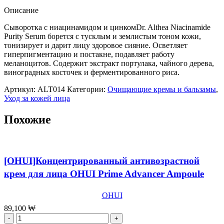
ниацинамидом
Описание
и
цинком
Сыворотка с ниацинамидом и цинкомDr. Althea Niacinamide
Dr.
Purity Serum борется с тусклым и землистым тоном кожи,
Althea
тонизирует и дарит лицу здоровое сияние. Осветляет
Niacinamide
гиперпигментацию и постакне, подавляет работу
Purity
меланоцитов. Содержит экстракт портулака, чайного дерева,
Serum,30мл
виноградных косточек и ферментированного риса.
Артикул:
ALT014
Категории:
Очищающие кремы и бальзамы
,
Уход за кожей лица
Похожие
[OHUI]Концентрированный антивозрастной
крем для лица OHUI Prime Advancer Ampoule
Capture Cream,50 мл
OHUI
89,100
₩
Количество