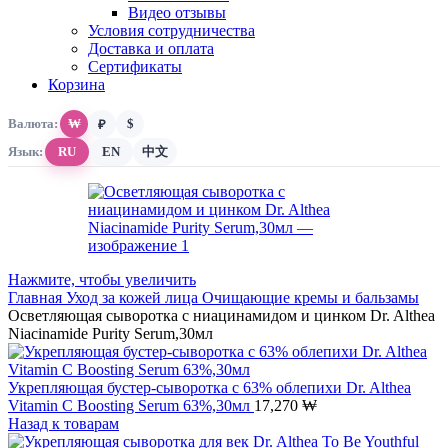
Видео отзывы
Условия сотрудничества
Доставка и оплата
Сертификаты
Корзина
Валюта:
₩
$
₽
Язык:
RU
EN
中文
Нажмите, чтобы увеличить
Главная
Уход за кожей лица
Очищающие кремы и бальзамы
Осветляющая сыворотка с ниацинамидом и цинком Dr. Althea
Niacinamide Purity Serum,30мл
Укрепляющая бустер-сыворотка с 63% облепихи Dr. Althea
Vitamin C Boosting Serum 63%,30мл
17,270
₩
Назад к товарам