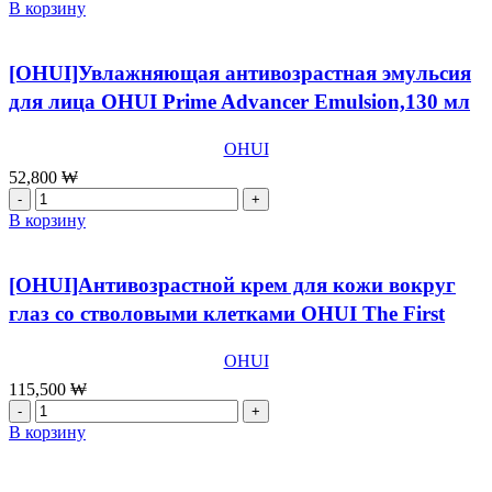
товара
В корзину
[OHUI]Концентрированный
антивозрастной
крем
[OHUI]Увлажняющая антивозрастная эмульсия
для
для лица OHUI Prime Advancer Emulsion,130 мл
лица
OHUI
Prime
OHUI
Advancer
52,800
₩
Ampoule
Количество
Capture
товара
В корзину
Cream,50
[OHUI]Увлажняющая
мл
антивозрастная
эмульсия
[OHUI]Антивозрастной крем для кожи вокруг
для
глаз со стволовыми клетками OHUI The First
лица
OHUI
Geniture Eye Cream,25 мл
Prime
OHUI
Advancer
115,500
₩
Emulsion,130
Количество
мл
товара
В корзину
[OHUI]Антивозрастной
крем
для