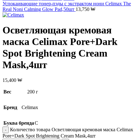
Успокаивающие тонер-пэды с экстрактом нони Celimax The
Real Noni Calming Glow Pad,50шт
13,750
₩
Осветляющая кремовая
маска Celimax Pore+Dark
Spot Brightening Cream
Mask,4шт
15,400
₩
Вес
200 г
Бренд
Celimax
Буква бренда
C
Количество товара Осветляющая кремовая маска Celimax
Pore+Dark Spot Brightening Cream Mask,4шт