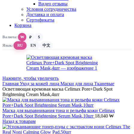
Видео отзывы
Условия сотрудничества
Доставка и оплата
Сертификаты
Корзина
Валюта:
₩
$
₽
Язык:
RU
EN
中文
Нажмите, чтобы увеличить
Главная
Уход за кожей лица
Маски для лица
Тканевые
Осветляющая кремовая маска Celimax Pore+Dark Spot
Brightening Cream Mask,4шт
Маска для выравнивания тона и рельефа кожи Celimax
Pore+Dark Spot Brightening Serum Mask,10шт
18,040
₩
Назад к товарам