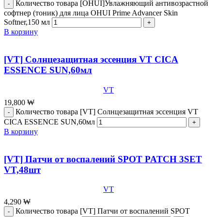
Количество товара [OHUI]Увлажняющий антивозрастной
софтнер (тоник) для лица ОHUI Prime Advancer Skin
Softner,150 мл
В корзину
[VT] Солнцезащитная эссенция VT CICA
ESSENCE SUN,60мл
VT
19,800
₩
Количество товара [VT] Солнцезащитная эссенция VT
CICA ESSENCE SUN,60мл
В корзину
[VT] Патчи от воспалений SPOT PATCH 3SET
VT,48шт
VT
4,290
₩
Количество товара [VT] Патчи от воспалений SPOT