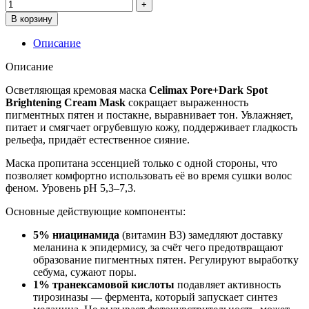
В корзину
Описание
Описание
Осветляющая кремовая маска
Celimax
Pore+Dark Spot
Brightening Cream Mask
сокращает выраженность
пигментных пятен и постакне, выравнивает тон. Увлажняет,
питает и смягчает огрубевшую кожу, поддерживает гладкость
рельефа, придаёт естественное сияние.
Маска пропитана эссенцией только с одной стороны, что
позволяет комфортно использовать её во время сушки волос
феном. Уровень pH 5,3–7,3.
Основные действующие компоненты
:
5% ниацинамида
(витамин B3) замедляют доставку
меланина к эпидермису, за счёт чего предотвращают
образование пигментных пятен. Регулируют выработку
себума, сужают поры.
1% транексамовой кислоты
подавляет активность
тирозиназы — фермента, который запускает синтез