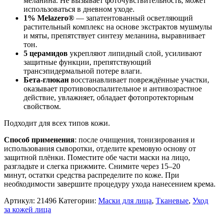
меланина. Не вызывает фоточувствительность, может
использоваться в дневном уходе.
1% Melazero®
— запатентованный осветляющий
растительный комплекс на основе экстрактов мушмулы
и мяты, препятствует синтезу меланина, выравнивает
тон.
5 церамидов
укрепляют липидный слой, усиливают
защитные функции, препятствующий
трансэпидермальной потере влаги.
Бета-глюкан
восстанавливает повреждённые участки,
оказывает противовоспалительное и антивозрастное
действие, увлажняет, обладает фотопротекторным
свойством.
Подходит для всех типов кожи.
Способ применения
: после очищения, тонизирования и
использования сыворотки, отделите кремовую основу от
защитной плёнки. Поместите обе части маски на лицо,
разгладьте и слегка прижмите. Снимите через 15–20
минут, остатки средства распределите по коже. При
необходимости завершите процедуру ухода нанесением крема.
Артикул:
21496
Категории:
Маски для лица
,
Тканевые
,
Уход
за кожей лица