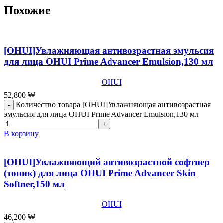
Похожие
[OHUI]Увлажняющая антивозрастная эмульсия
для лица OHUI Prime Advancer Emulsion,130 мл
OHUI
52,800
₩
Количество товара [OHUI]Увлажняющая антивозрастная
эмульсия для лица OHUI Prime Advancer Emulsion,130 мл
В корзину
[OHUI]Увлажняющий антивозрастной софтнер
(тоник) для лица ОHUI Prime Advancer Skin
Softner,150 мл
OHUI
46,200
₩