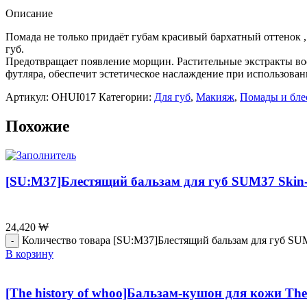
Описание
Помада не только придаёт губам красивый бархатный оттенок ,
губ.
Предотвращает появление морщин. Растительные экстракты во
футляра, обеспечит эстетическое наслаждение при использовани
Артикул:
OHUI017
Категории:
Для губ
,
Макияж
,
Помады и бле
Похожие
[SU:M37]Блестящий бальзам для губ SUM37 Skin-S
24,420
₩
Количество товара [SU:M37]Блестящий бальзам для губ SUM3
В корзину
[The history of whoo]Бальзам-кушон для кожи The