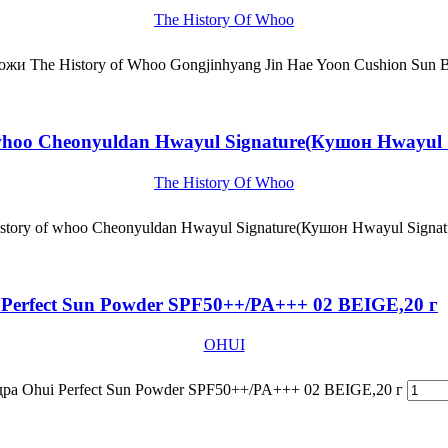
The History Of Whoo
кожи The History of Whoo Gongjinhyang Jin Hae Yoon Cushion Sun
f whoo Cheonyuldan Hwayul Signature(Кушон Hwayul
The History Of Whoo
istory of whoo Cheonyuldan Hwayul Signature(Кушон Hwayul Sign
erfect Sun Powder SPF50++/PA+++ 02 BEIGE,20 г
OHUI
а Ohui Perfect Sun Powder SPF50++/PA+++ 02 BEIGE,20 г