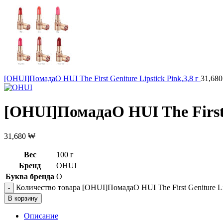
[OHUI]ПомадаO HUI The First Geniture Lipstick Pink,3,8 г
31,68
[OHUI]ПомадаO HUI The First G
31,680
₩
Вес
100 г
Бренд
OHUI
Буква бренда
O
Количество товара [OHUI]ПомадаO HUI The First Geniture Lip
В корзину
Описание