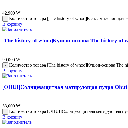
42,900
₩
Количество товара [The history of whoo]Бальзам-кушон для 
В корзину
[The history of whoo]Кушон-основа The history o
99,000
₩
Количество товара [The history of whoo]Кушон-основа The h
В корзину
[OHUI]Солнцезащитная матирующая пудра Ohui P
33,000
₩
Количество товара [OHUI]Солнцезащитная матирующая пудр
В корзину