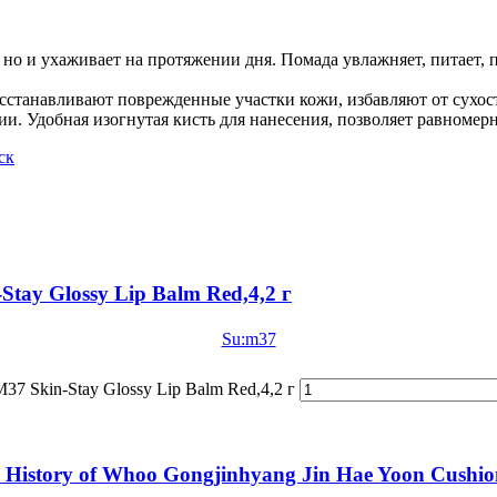
 но и ухаживает на протяжении дня. Помада увлажняет, питает, 
сстанавливают поврежденные участки кожи, избавляют от сухос
и. Удобная изогнутая кисть для нанесения, позволяет равномерн
ск
tay Glossy Lip Balm Red,4,2 г
Su:m37
7 Skin-Stay Glossy Lip Balm Red,4,2 г
 History of Whoo Gongjinhyang Jin Hae Yoon Cushi