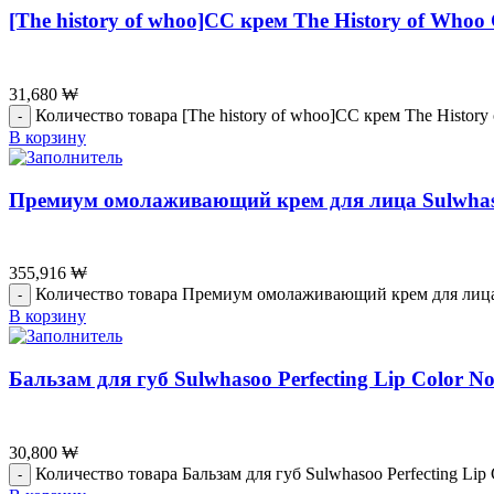
[The history of whoo]СС крем The History of Whoo 
31,680
₩
Количество товара [The history of whoo]СС крем The History
В корзину
Премиум омолаживающий крем для лица Sulwhasoo
355,916
₩
Количество товара Премиум омолаживающий крем для лица S
В корзину
Бальзам для губ Sulwhasoo Perfecting Lip Color No.
30,800
₩
Количество товара Бальзам для губ Sulwhasoo Perfecting Lip C