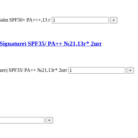
 Balm SPF50+ PA+++,13 г
 Signature) SPF35/ PA++ №21,13г* 2шт
ature) SPF35/ PA++ №21,13г* 2шт