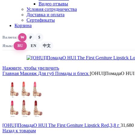
Видео отзывы
Условия сотрудничества
Доставка и оплата
Сертификаты
Корзина
Валюта:
₩
$
₽
Язык:
RU
EN
中文
Нажмите, чтобы увеличить
Главная
Макияж
Для губ
Помады и блеск
[OHUI]ПомадаO HUI The
[OHUI]ПомадаO HUI The First Geniture Lipstick Red,3,8 г
31,680
Назад к товарам