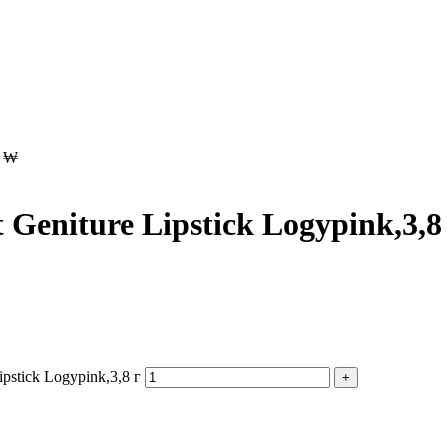
0
₩
eniture Lipstick Logypink,3,8
stick Logypink,3,8 г